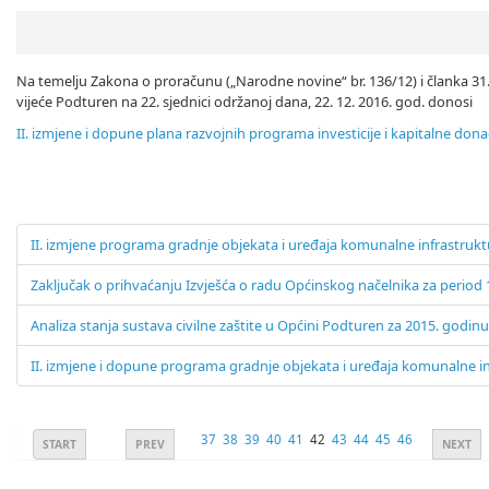
Na temelju Zakona o proračunu („Narodne novine“ br. 136/12) i članka 3
vijeće Podturen na 22. sjednici održanoj dana, 22. 12. 2016. god. donosi
II. izmjene i dopune plana razvojnih programa investicije i kapitalne dona
II. izmjene programa gradnje objekata i uređaja komunalne infrastruk
Zaključak o prihvaćanju Izvješća o radu Općinskog načelnika za period 1
Analiza stanja sustava civilne zaštite u Općini Podturen za 2015. godin
II. izmjene i dopune programa gradnje objekata i uređaja komunalne i
37
38
39
40
41
42
43
44
45
46
START
PREV
NEXT