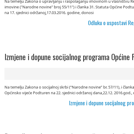
Na temelju Zakona o upravljanju i raspolaganju imovinom u vlasništvu R
imovine ("Narodne novine" broj 55/11") i članka 31. Statuta Općine Podt
na 17. sjednici održanoj,17.03.2016. godine, donosi
Odluku o uspostavi Re
Izmjene i dopune socijalnog programa Općine 
Na temelju Zakona o socijalnoj skrbi (“Narodne novine” br. 57/11), i član
Općinsko vijeće Podturen na 22. sjednici održanoj dana,22.12. 2016.god.,
Izmjene i dopune socijalnog p