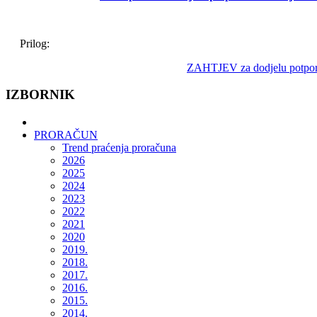
Prilog:
ZAHTJEV za dodjelu potpora m
IZBORNIK
PRORAČUN
Trend praćenja proračuna
2026
2025
2024
2023
2022
2021
2020
2019.
2018.
2017.
2016.
2015.
2014.