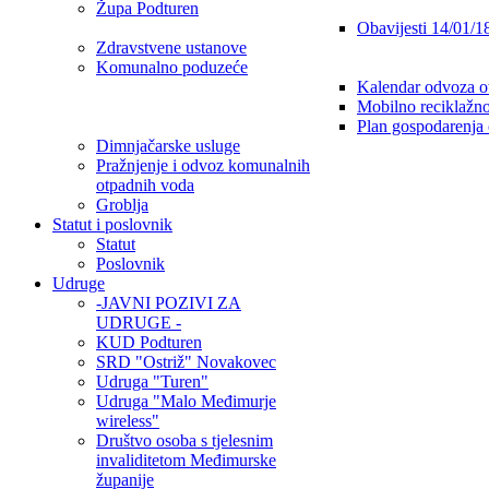
Župa Podturen
Obavijesti 14/01/1
Zdravstvene ustanove
Komunalno poduzeće
Kalendar odvoza o
Mobilno reciklažno
Plan gospodarenja
Dimnjačarske usluge
Pražnjenje i odvoz komunalnih
otpadnih voda
Groblja
Statut i poslovnik
Statut
Poslovnik
Udruge
-JAVNI POZIVI ZA
UDRUGE -
KUD Podturen
SRD "Ostriž" Novakovec
Udruga "Turen"
Udruga "Malo Međimurje
wireless"
Društvo osoba s tjelesnim
invaliditetom Međimurske
županije