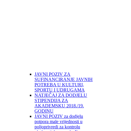
JAVNI POZIV ZA
SUFINANCIRANJE JAVNIH
POTREBA U KULTURI,
SPORTU I UDRUGAMA
NATJEČAJ ZA DODJELU
STIPENDIJA ZA
AKADEMSKU 2018./19.
GODINU
JAVNI POZIV za dodjelu
potpora male vrijednosti u
poljoprivredi za kontrolu