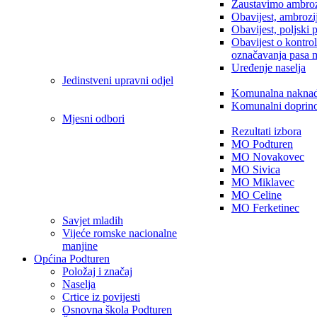
Zaustavimo ambroz
Obavijest, ambrozi
Obavijest, poljski 
Obavijest o kontro
označavanja pasa 
Uređenje naselja
Jedinstveni upravni odjel
Komunalna nakna
Komunalni doprin
Mjesni odbori
Rezultati izbora
MO Podturen
MO Novakovec
MO Sivica
MO Miklavec
MO Celine
MO Ferketinec
Savjet mladih
Vijeće romske nacionalne
manjine
Općina Podturen
Položaj i značaj
Naselja
Crtice iz povijesti
Osnovna škola Podturen