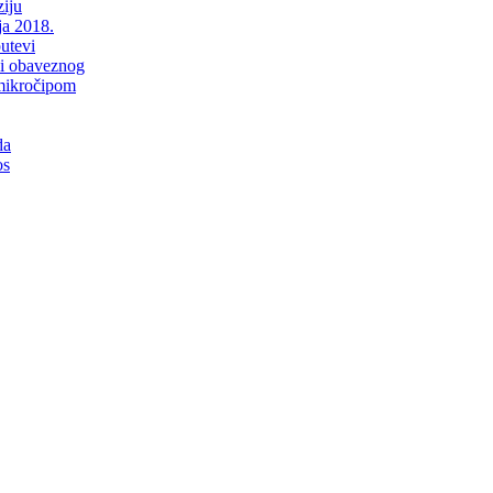
iju
ja 2018.
putevi
li obaveznog
mikročipom
da
os