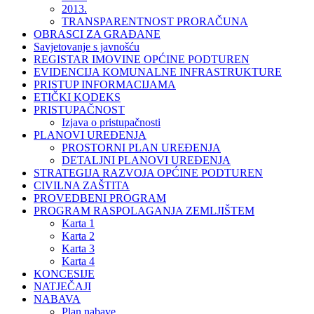
2013.
TRANSPARENTNOST PRORAČUNA
OBRASCI ZA GRAĐANE
Savjetovanje s javnošću
REGISTAR IMOVINE OPĆINE PODTUREN
EVIDENCIJA KOMUNALNE INFRASTRUKTURE
PRISTUP INFORMACIJAMA
ETIČKI KODEKS
PRISTUPAČNOST
Izjava o pristupačnosti
PLANOVI UREĐENJA
PROSTORNI PLAN UREĐENJA
DETALJNI PLANOVI UREĐENJA
STRATEGIJA RAZVOJA OPĆINE PODTUREN
CIVILNA ZAŠTITA
PROVEDBENI PROGRAM
PROGRAM RASPOLAGANJA ZEMLJIŠTEM
Karta 1
Karta 2
Karta 3
Karta 4
KONCESIJE
NATJEČAJI
NABAVA
Plan nabave