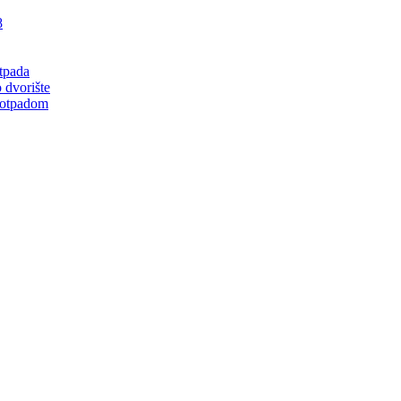
8
tpada
 dvorište
 otpadom