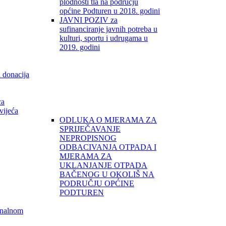
plodnosti tla na području
općine Podturen u 2018. godini
JAVNI POZIV za
sufinanciranje javnih potreba u
kulturi, sportu i udrugama u
2019. godini
i donacija
ca
vijeća
ODLUKA O MJERAMA ZA
SPRIJEČAVANJE
NEPROPISNOG
ODBACIVANJA OTPADA I
MJERAMA ZA
UKLANJANJE OTPADA
BAČENOG U OKOLIŠ NA
PODRUČJU OPĆINE
PODTUREN
unalnom