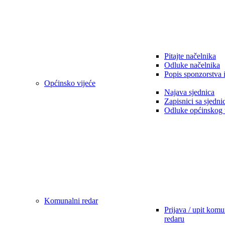
Pitajte načelnika
Odluke načelnika
Popis sponzorstva 
Općinsko vijeće
Najava sjednica
Zapisnici sa sjedni
Odluke općinskog 
Komunalni redar
Prijava / upit kom
redaru