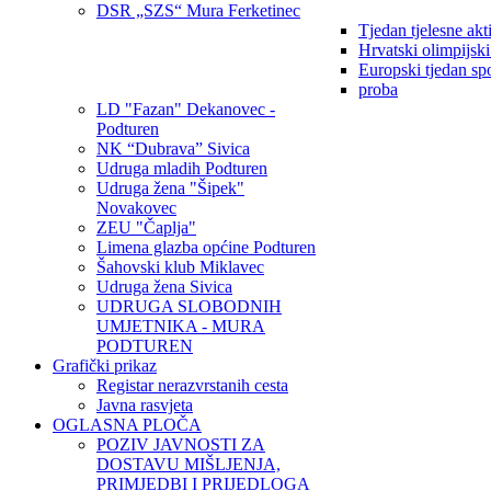
DSR „SZS“ Mura Ferketinec
Tjedan tjelesne akt
Hrvatski olimpijsk
Europski tjedan sp
proba
LD "Fazan" Dekanovec -
Podturen
NK “Dubrava” Sivica
Udruga mladih Podturen
Udruga žena "Šipek"
Novakovec
ZEU "Čaplja"
Limena glazba općine Podturen
Šahovski klub Miklavec
Udruga žena Sivica
UDRUGA SLOBODNIH
UMJETNIKA - MURA
PODTUREN
Grafički prikaz
Registar nerazvrstanih cesta
Javna rasvjeta
OGLASNA PLOČA
POZIV JAVNOSTI ZA
DOSTAVU MIŠLJENJA,
PRIMJEDBI I PRIJEDLOGA