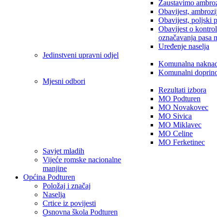
Zaustavimo ambroz
Obavijest, ambrozi
Obavijest, poljski 
Obavijest o kontro
označavanja pasa 
Uređenje naselja
Jedinstveni upravni odjel
Komunalna nakna
Komunalni doprin
Mjesni odbori
Rezultati izbora
MO Podturen
MO Novakovec
MO Sivica
MO Miklavec
MO Celine
MO Ferketinec
Savjet mladih
Vijeće romske nacionalne
manjine
Općina Podturen
Položaj i značaj
Naselja
Crtice iz povijesti
Osnovna škola Podturen