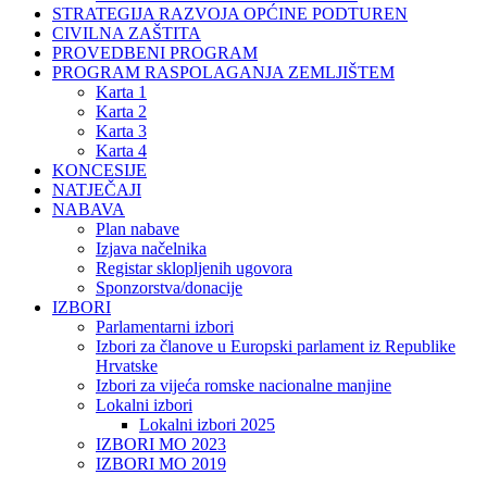
STRATEGIJA RAZVOJA OPĆINE PODTUREN
CIVILNA ZAŠTITA
PROVEDBENI PROGRAM
PROGRAM RASPOLAGANJA ZEMLJIŠTEM
Karta 1
Karta 2
Karta 3
Karta 4
KONCESIJE
NATJEČAJI
NABAVA
Plan nabave
Izjava načelnika
Registar sklopljenih ugovora
Sponzorstva/donacije
IZBORI
Parlamentarni izbori
Izbori za članove u Europski parlament iz Republike
Hrvatske
Izbori za vijeća romske nacionalne manjine
Lokalni izbori
Lokalni izbori 2025
IZBORI MO 2023
IZBORI MO 2019