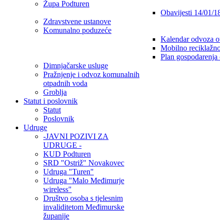
Župa Podturen
Obavijesti 14/01/1
Zdravstvene ustanove
Komunalno poduzeće
Kalendar odvoza o
Mobilno reciklažno
Plan gospodarenja
Dimnjačarske usluge
Pražnjenje i odvoz komunalnih
otpadnih voda
Groblja
Statut i poslovnik
Statut
Poslovnik
Udruge
-JAVNI POZIVI ZA
UDRUGE -
KUD Podturen
SRD "Ostriž" Novakovec
Udruga "Turen"
Udruga "Malo Međimurje
wireless"
Društvo osoba s tjelesnim
invaliditetom Međimurske
županije