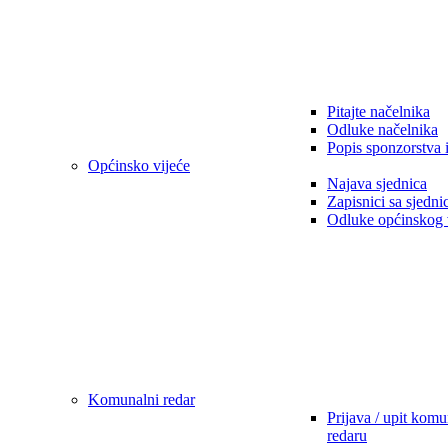
Pitajte načelnika
Odluke načelnika
Popis sponzorstva 
Općinsko vijeće
Najava sjednica
Zapisnici sa sjedni
Odluke općinskog 
Komunalni redar
Prijava / upit kom
redaru