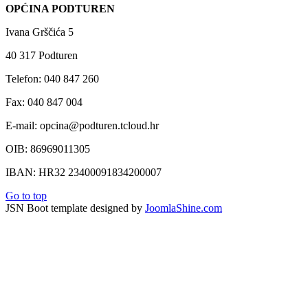
OPĆINA PODTUREN
Ivana Grščića 5
40 317 Podturen
Telefon: 040 847 260
Fax: 040 847 004
E-mail: opcina@podturen.tcloud.hr
OIB: 86969011305
IBAN: HR32 23400091834200007
Go to top
JSN Boot template designed by
JoomlaShine.com