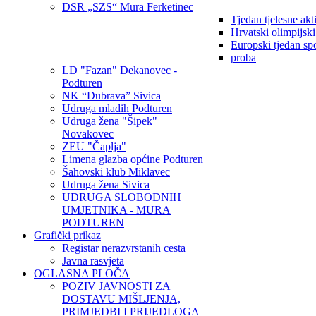
DSR „SZS“ Mura Ferketinec
Tjedan tjelesne akt
Hrvatski olimpijsk
Europski tjedan sp
proba
LD "Fazan" Dekanovec -
Podturen
NK “Dubrava” Sivica
Udruga mladih Podturen
Udruga žena "Šipek"
Novakovec
ZEU "Čaplja"
Limena glazba općine Podturen
Šahovski klub Miklavec
Udruga žena Sivica
UDRUGA SLOBODNIH
UMJETNIKA - MURA
PODTUREN
Grafički prikaz
Registar nerazvrstanih cesta
Javna rasvjeta
OGLASNA PLOČA
POZIV JAVNOSTI ZA
DOSTAVU MIŠLJENJA,
PRIMJEDBI I PRIJEDLOGA