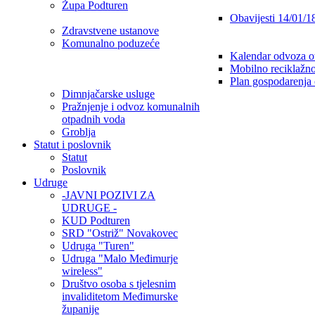
Župa Podturen
Obavijesti 14/01/1
Zdravstvene ustanove
Komunalno poduzeće
Kalendar odvoza o
Mobilno reciklažno
Plan gospodarenja
Dimnjačarske usluge
Pražnjenje i odvoz komunalnih
otpadnih voda
Groblja
Statut i poslovnik
Statut
Poslovnik
Udruge
-JAVNI POZIVI ZA
UDRUGE -
KUD Podturen
SRD "Ostriž" Novakovec
Udruga "Turen"
Udruga "Malo Međimurje
wireless"
Društvo osoba s tjelesnim
invaliditetom Međimurske
županije