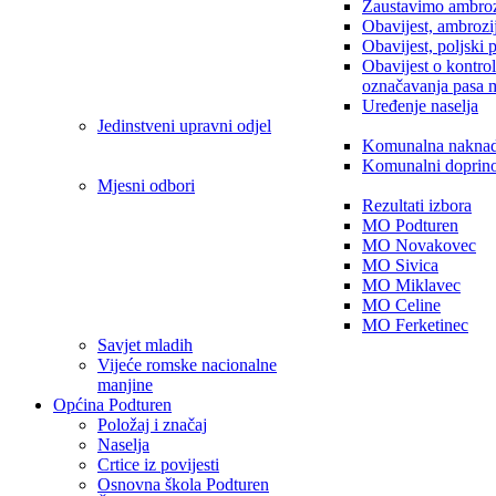
Zaustavimo ambroz
Obavijest, ambrozi
Obavijest, poljski 
Obavijest o kontro
označavanja pasa 
Uređenje naselja
Jedinstveni upravni odjel
Komunalna nakna
Komunalni doprin
Mjesni odbori
Rezultati izbora
MO Podturen
MO Novakovec
MO Sivica
MO Miklavec
MO Celine
MO Ferketinec
Savjet mladih
Vijeće romske nacionalne
manjine
Općina Podturen
Položaj i značaj
Naselja
Crtice iz povijesti
Osnovna škola Podturen