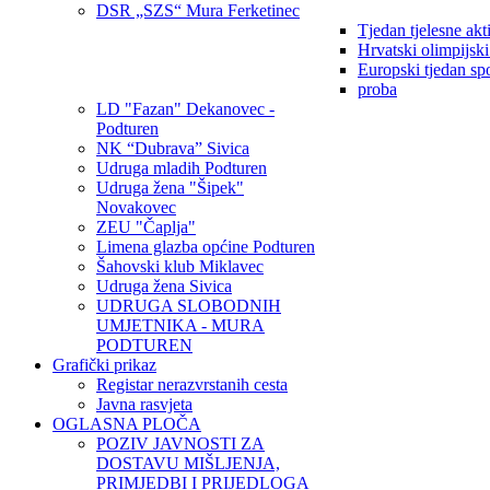
DSR „SZS“ Mura Ferketinec
Tjedan tjelesne akt
Hrvatski olimpijsk
Europski tjedan sp
proba
LD "Fazan" Dekanovec -
Podturen
NK “Dubrava” Sivica
Udruga mladih Podturen
Udruga žena "Šipek"
Novakovec
ZEU "Čaplja"
Limena glazba općine Podturen
Šahovski klub Miklavec
Udruga žena Sivica
UDRUGA SLOBODNIH
UMJETNIKA - MURA
PODTUREN
Grafički prikaz
Registar nerazvrstanih cesta
Javna rasvjeta
OGLASNA PLOČA
POZIV JAVNOSTI ZA
DOSTAVU MIŠLJENJA,
PRIMJEDBI I PRIJEDLOGA