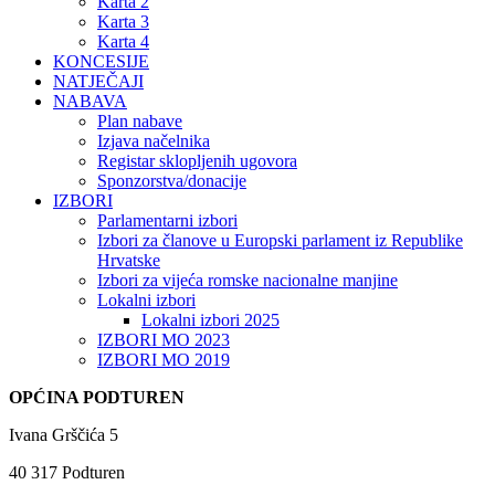
Karta 2
Karta 3
Karta 4
KONCESIJE
NATJEČAJI
NABAVA
Plan nabave
Izjava načelnika
Registar sklopljenih ugovora
Sponzorstva/donacije
IZBORI
Parlamentarni izbori
Izbori za članove u Europski parlament iz Republike
Hrvatske
Izbori za vijeća romske nacionalne manjine
Lokalni izbori
Lokalni izbori 2025
IZBORI MO 2023
IZBORI MO 2019
OPĆINA PODTUREN
Ivana Grščića 5
40 317 Podturen