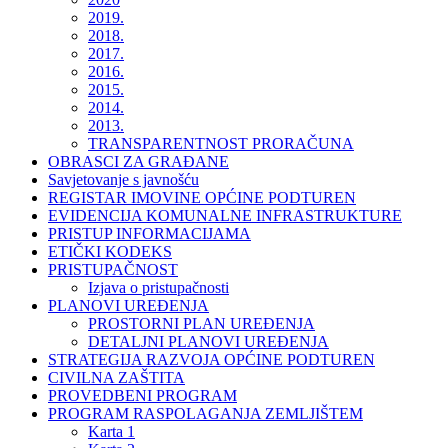
2019.
2018.
2017.
2016.
2015.
2014.
2013.
TRANSPARENTNOST PRORAČUNA
OBRASCI ZA GRAĐANE
Savjetovanje s javnošću
REGISTAR IMOVINE OPĆINE PODTUREN
EVIDENCIJA KOMUNALNE INFRASTRUKTURE
PRISTUP INFORMACIJAMA
ETIČKI KODEKS
PRISTUPAČNOST
Izjava o pristupačnosti
PLANOVI UREĐENJA
PROSTORNI PLAN UREĐENJA
DETALJNI PLANOVI UREĐENJA
STRATEGIJA RAZVOJA OPĆINE PODTUREN
CIVILNA ZAŠTITA
PROVEDBENI PROGRAM
PROGRAM RASPOLAGANJA ZEMLJIŠTEM
Karta 1