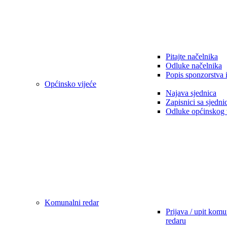
Pitajte načelnika
Odluke načelnika
Popis sponzorstva 
Općinsko vijeće
Najava sjednica
Zapisnici sa sjedni
Odluke općinskog 
Komunalni redar
Prijava / upit kom
redaru