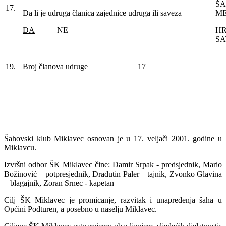
ŠA
17.
Da li je udruga članica zajednice udruga ili saveza
ME
DA
NE
HR
SA
19.
Broj članova udruge
17
Šahovski klub Miklavec osnovan je u 17. veljači 2001. godine u
Miklavcu.
Izvršni odbor ŠK Miklavec čine: Damir Srpak - predsjednik, Mario
Božinović – potpresjednik, Dradutin Paler – tajnik, Zvonko Glavina
– blagajnik, Zoran Srnec - kapetan
Cilj ŠK Miklavec je promicanje, razvitak i unapređenja šaha u
Općini Podturen, a posebno u naselju Miklavec.