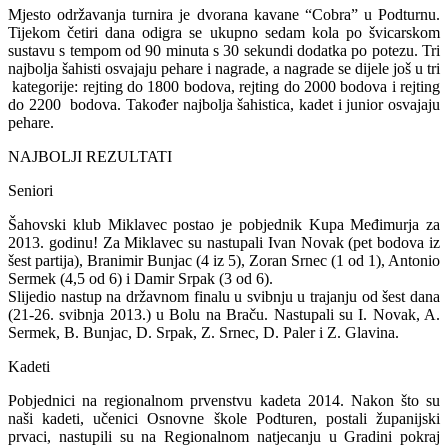
Mjesto održavanja turnira je dvorana kavane “Cobra” u Podturnu.
Tijekom četiri dana odigra se ukupno sedam kola po švicarskom
sustavu s tempom od 90 minuta s 30 sekundi dodatka po potezu. Tri
najbolja šahisti osvajaju pehare i nagrade, a nagrade se dijele još u tri
kategorije: rejting do 1800 bodova, rejting do 2000 bodova i rejting
do 2200 bodova. Također najbolja šahistica, kadet i junior osvajaju
pehare.
NAJBOLJI REZULTATI
Seniori
Šahovski klub Miklavec postao je pobjednik Kupa Međimurja za
2013. godinu! Za Miklavec su nastupali Ivan Novak (pet bodova iz
šest partija), Branimir Bunjac (4 iz 5), Zoran Srnec (1 od 1), Antonio
Sermek (4,5 od 6) i Damir Srpak (3 od 6).
Slijedio nastup na državnom finalu u svibnju u trajanju od šest dana
(21-26. svibnja 2013.) u Bolu na Braču. Nastupali su I. Novak, A.
Sermek, B. Bunjac, D. Srpak, Z. Srnec, D. Paler i Z. Glavina.
Kadeti
Pobjednici na regionalnom prvenstvu kadeta 2014. Nakon što su
naši kadeti, učenici Osnovne škole Podturen, postali županijski
prvaci, nastupili su na Regionalnom natjecanju u Gradini pokraj