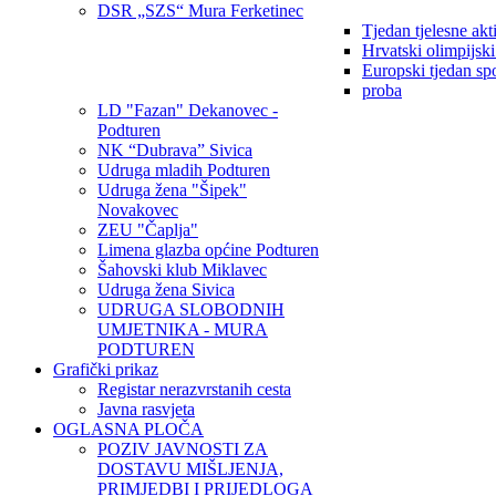
DSR „SZS“ Mura Ferketinec
Tjedan tjelesne akt
Hrvatski olimpijsk
Europski tjedan sp
proba
LD "Fazan" Dekanovec -
Podturen
NK “Dubrava” Sivica
Udruga mladih Podturen
Udruga žena "Šipek"
Novakovec
ZEU "Čaplja"
Limena glazba općine Podturen
Šahovski klub Miklavec
Udruga žena Sivica
UDRUGA SLOBODNIH
UMJETNIKA - MURA
PODTUREN
Grafički prikaz
Registar nerazvrstanih cesta
Javna rasvjeta
OGLASNA PLOČA
POZIV JAVNOSTI ZA
DOSTAVU MIŠLJENJA,
PRIMJEDBI I PRIJEDLOGA