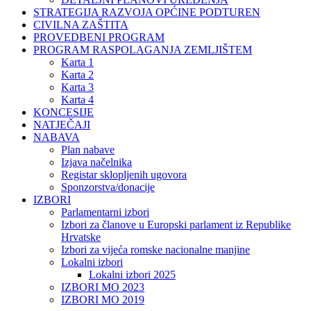
STRATEGIJA RAZVOJA OPĆINE PODTUREN
CIVILNA ZAŠTITA
PROVEDBENI PROGRAM
PROGRAM RASPOLAGANJA ZEMLJIŠTEM
Karta 1
Karta 2
Karta 3
Karta 4
KONCESIJE
NATJEČAJI
NABAVA
Plan nabave
Izjava načelnika
Registar sklopljenih ugovora
Sponzorstva/donacije
IZBORI
Parlamentarni izbori
Izbori za članove u Europski parlament iz Republike
Hrvatske
Izbori za vijeća romske nacionalne manjine
Lokalni izbori
Lokalni izbori 2025
IZBORI MO 2023
IZBORI MO 2019