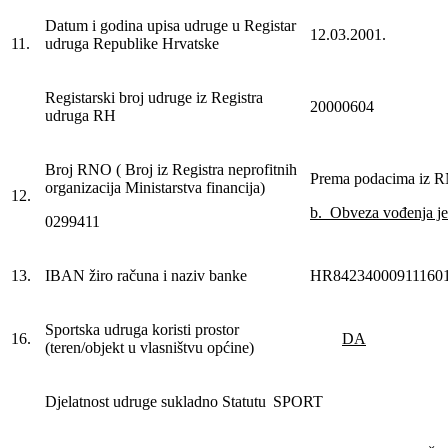
Datum i godina upisa udruge u Registar
12.03.2001.
11.
udruga Republike Hrvatske
Registarski broj udruge iz Registra
20000604
udruga RH
Broj RNO ( Broj iz Registra neprofitnih
Prema podacima iz 
organizacija Ministarstva financija)
12.
b. Obveza vođenja j
0299411
13.
IBAN žiro računa i naziv banke
HR84234000911160
Sportska udruga koristi prostor
16.
DA
(teren/objekt u vlasništvu općine)
Djelatnost udruge sukladno Statutu
SPORT