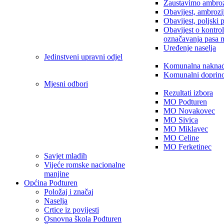
Zaustavimo ambroz
Obavijest, ambrozi
Obavijest, poljski 
Obavijest o kontro
označavanja pasa 
Uređenje naselja
Jedinstveni upravni odjel
Komunalna nakna
Komunalni doprin
Mjesni odbori
Rezultati izbora
MO Podturen
MO Novakovec
MO Sivica
MO Miklavec
MO Celine
MO Ferketinec
Savjet mladih
Vijeće romske nacionalne
manjine
Općina Podturen
Položaj i značaj
Naselja
Crtice iz povijesti
Osnovna škola Podturen