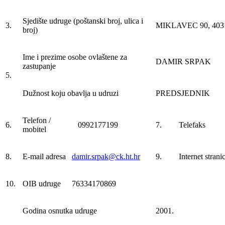
Sjedište udruge (poštanski broj, ulica i
3.
MIKLAVEC 90, 40316
broj)
Ime i prezime osobe ovlaštene za
DAMIR SRPAK
zastupanje
5.
Dužnost koju obavlja u udruzi
PREDSJEDNIK
Telefon /
6.
0992177199
7.
Telefaks
mobitel
8.
E-mail adresa
damir.srpak@ck.ht.hr
9.
Internet strani
10.
OIB udruge
76334170869
Godina osnutka udruge
2001.