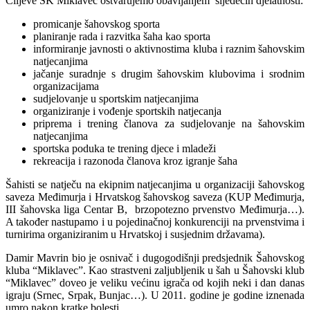
Ciljeve ŠK Miklavec ostvarujemo obavljanjem sljedećih djelatnosti:
promicanje šahovskog sporta
planiranje rada i razvitka šaha kao sporta
informiranje javnosti o aktivnostima kluba i raznim šahovskim
natjecanjima
jačanje suradnje s drugim šahovskim klubovima i srodnim
organizacijama
sudjelovanje u sportskim natjecanjima
organiziranje i vođenje sportskih natjecanja
priprema i trening članova za sudjelovanje na šahovskim
natjecanjima
sportska poduka te trening djece i mladeži
rekreacija i razonoda članova kroz igranje šaha
Šahisti se natječu na ekipnim natjecanjima u organizaciji šahovskog
saveza Međimurja i Hrvatskog šahovskog saveza (KUP Međimurja,
III šahovska liga Centar B, brzopotezno prvenstvo Međimurja…).
A također nastupamo i u pojedinačnoj konkurenciji na prvenstvima i
turnirima organiziranim u Hrvatskoj i susjednim državama).
Damir Mavrin bio je osnivač i dugogodišnji predsjednik Šahovskog
kluba “Miklavec”. Kao strastveni zaljubljenik u šah u Šahovski klub
“Miklavec” doveo je veliku većinu igrača od kojih neki i dan danas
igraju (Srnec, Srpak, Bunjac…). U 2011. godine je godine iznenada
umro nakon kratke bolesti.