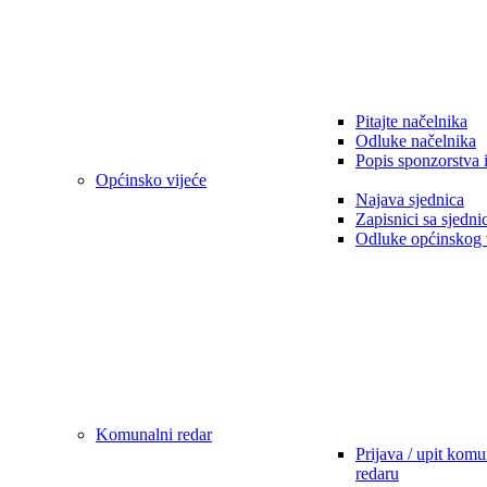
Pitajte načelnika
Odluke načelnika
Popis sponzorstva 
Općinsko vijeće
Najava sjednica
Zapisnici sa sjedni
Odluke općinskog 
Komunalni redar
Prijava / upit kom
redaru