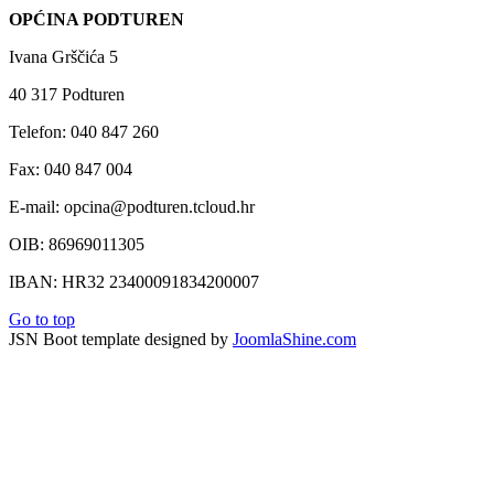
OPĆINA PODTUREN
Ivana Grščića 5
40 317 Podturen
Telefon: 040 847 260
Fax: 040 847 004
E-mail: opcina@podturen.tcloud.hr
OIB: 86969011305
IBAN: HR32 23400091834200007
Go to top
JSN Boot template designed by
JoomlaShine.com