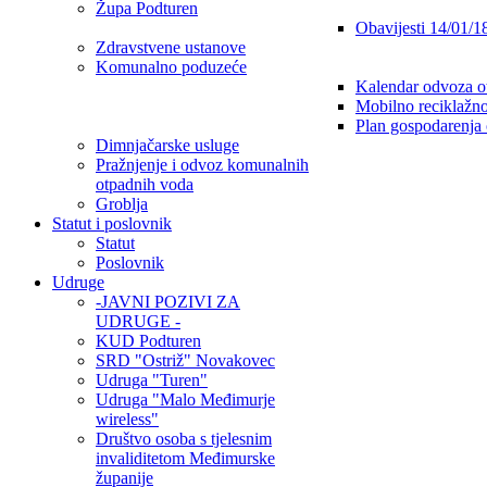
Župa Podturen
Obavijesti 14/01/1
Zdravstvene ustanove
Komunalno poduzeće
Kalendar odvoza o
Mobilno reciklažno
Plan gospodarenja
Dimnjačarske usluge
Pražnjenje i odvoz komunalnih
otpadnih voda
Groblja
Statut i poslovnik
Statut
Poslovnik
Udruge
-JAVNI POZIVI ZA
UDRUGE -
KUD Podturen
SRD "Ostriž" Novakovec
Udruga "Turen"
Udruga "Malo Međimurje
wireless"
Društvo osoba s tjelesnim
invaliditetom Međimurske
županije