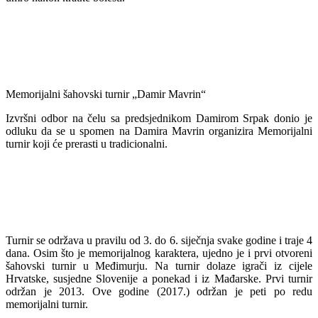
Memorijalni šahovski turnir „Damir Mavrin“
Izvršni odbor na čelu sa predsjednikom Damirom Srpak donio je
odluku da se u spomen na Damira Mavrin organizira Memorijalni
turnir koji će prerasti u tradicionalni.
Turnir se održava u pravilu od 3. do 6. siječnja svake godine i traje 4
dana. Osim što je memorijalnog karaktera, ujedno je i prvi otvoreni
šahovski turnir u Međimurju. Na turnir dolaze igrači iz cijele
Hrvatske, susjedne Slovenije a ponekad i iz Mađarske. Prvi turnir
održan je 2013. Ove godine (2017.) održan je peti po redu
memorijalni turnir.