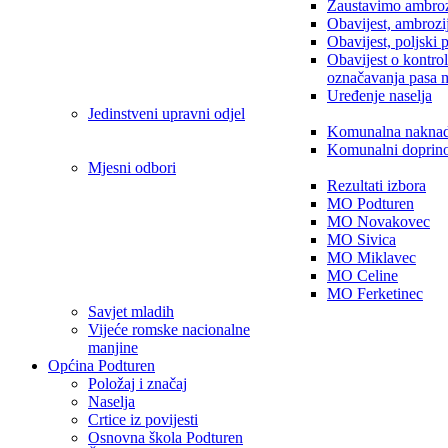
Zaustavimo ambroz
Obavijest, ambrozi
Obavijest, poljski 
Obavijest o kontro
označavanja pasa 
Uređenje naselja
Jedinstveni upravni odjel
Komunalna nakna
Komunalni doprin
Mjesni odbori
Rezultati izbora
MO Podturen
MO Novakovec
MO Sivica
MO Miklavec
MO Celine
MO Ferketinec
Savjet mladih
Vijeće romske nacionalne
manjine
Općina Podturen
Položaj i značaj
Naselja
Crtice iz povijesti
Osnovna škola Podturen