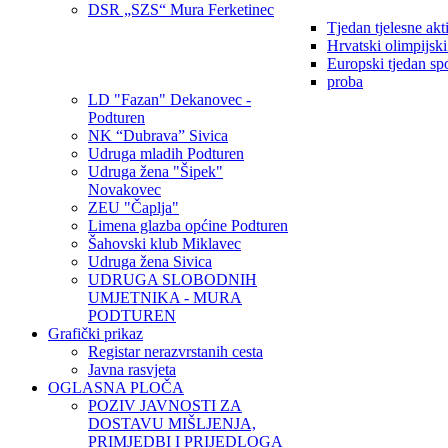
DSR „SZS“ Mura Ferketinec
Tjedan tjelesne akt
Hrvatski olimpijsk
Europski tjedan sp
proba
LD "Fazan" Dekanovec -
Podturen
NK “Dubrava” Sivica
Udruga mladih Podturen
Udruga žena "Šipek"
Novakovec
ZEU "Čaplja"
Limena glazba općine Podturen
Šahovski klub Miklavec
Udruga žena Sivica
UDRUGA SLOBODNIH
UMJETNIKA - MURA
PODTUREN
Grafički prikaz
Registar nerazvrstanih cesta
Javna rasvjeta
OGLASNA PLOČA
POZIV JAVNOSTI ZA
DOSTAVU MIŠLJENJA,
PRIMJEDBI I PRIJEDLOGA