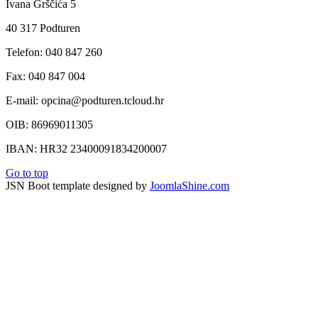
Ivana Grščića 5
40 317 Podturen
Telefon: 040 847 260
Fax: 040 847 004
E-mail: opcina@podturen.tcloud.hr
OIB: 86969011305
IBAN: HR32 23400091834200007
Go to top
JSN Boot template designed by
JoomlaShine.com