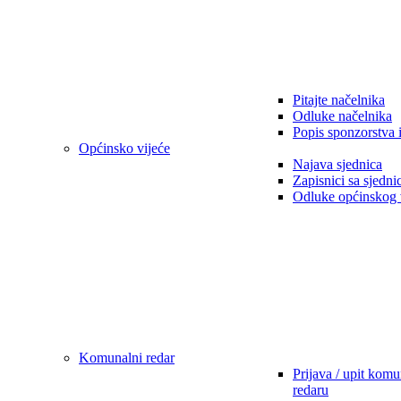
Pitajte načelnika
Odluke načelnika
Popis sponzorstva 
Općinsko vijeće
Najava sjednica
Zapisnici sa sjedni
Odluke općinskog 
Komunalni redar
Prijava / upit kom
redaru