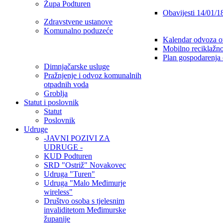
Župa Podturen
Obavijesti 14/01/1
Zdravstvene ustanove
Komunalno poduzeće
Kalendar odvoza o
Mobilno reciklažno
Plan gospodarenja
Dimnjačarske usluge
Pražnjenje i odvoz komunalnih
otpadnih voda
Groblja
Statut i poslovnik
Statut
Poslovnik
Udruge
-JAVNI POZIVI ZA
UDRUGE -
KUD Podturen
SRD "Ostriž" Novakovec
Udruga "Turen"
Udruga "Malo Međimurje
wireless"
Društvo osoba s tjelesnim
invaliditetom Međimurske
županije