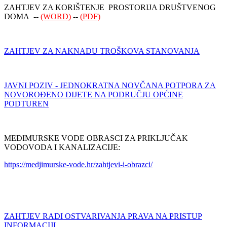
ZAHTJEV ZA KORIŠTENJE PROSTORIJA DRUŠTVENOG
DOMA --
(WORD)
--
(PDF)
ZAHTJEV ZA NAKNADU TROŠKOVA STANOVANJA
JAVNI POZIV - JEDNOKRATNA NOVČANA POTPORA ZA
NOVOROĐENO DIJETE NA PODRUČJU OPĆINE
PODTUREN
MEĐIMURSKE VODE OBRASCI ZA PRIKLJUČAK
VODOVODA I KANALIZACIJE:
https://medjimurske-vode.hr/zahtjevi-i-obrazci/
ZAHTJEV RADI OSTVARIVANJA PRAVA NA PRISTUP
INFORMACIJI