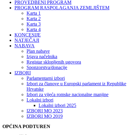
PROVEDBENI PROGRAM
PROGRAM RASPOLAGANJA ZEMLJIŠTEM
Karta 1
Karta 2
Karta 3
Karta 4
KONCESIJE
NATJEČAJI
NABAVA
Plan nabave
Izjava načelnika
Registar sklopljenih ugovora
Sponzorstva/donacije
IZBORI
Parlamentarni izbori
Izbori za članove u Europski parlament iz Republike
Hrvatske
Izbori za vijeća romske nacionalne manjine
Lokalni izbori
Lokalni izbori 2025
IZBORI MO 2023
IZBORI MO 2019
OPĆINA PODTUREN