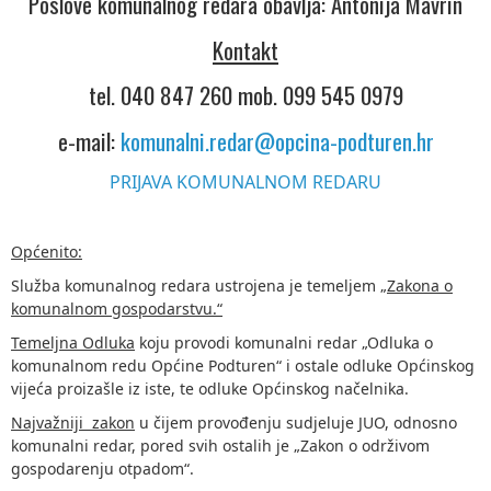
Poslove komunalnog redara obavlja: Antonija Mavrin
Kontakt
tel. 040 847 260 mob. 099 545 0979
e-mail:
komunalni.redar@opcina-podturen.hr
PRIJAVA KOMUNALNOM REDARU
Općenito:
Služba komunalnog redara ustrojena je temeljem „
Zakona o
komunalnom gospodarstvu.“
Temeljna Odluka
koju provodi komunalni redar „Odluka o
komunalnom redu Općine Podturen“ i ostale odluke Općinskog
vijeća proizašle iz iste, te odluke Općinskog načelnika.
Najvažniji zakon
u čijem provođenju sudjeluje JUO, odnosno
komunalni redar, pored svih ostalih je „Zakon o održivom
gospodarenju otpadom“.