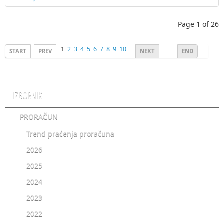
Page 1 of 26
1
2
3
4
5
6
7
8
9
10
START
PREV
NEXT
END
IZBORNIK
PRORAČUN
Trend praćenja proračuna
2026
2025
2024
2023
2022