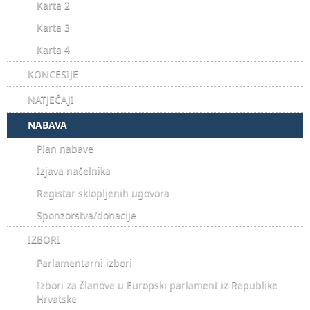
Karta 2
Karta 3
Karta 4
KONCESIJE
NATJEČAJI
NABAVA
Plan nabave
Izjava načelnika
Registar sklopljenih ugovora
Sponzorstva/donacije
IZBORI
Parlamentarni izbori
Izbori za članove u Europski parlament iz Republike
Hrvatske