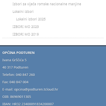
Izbori za vijeća romske nacionalne manjine
Lokalni izbori
Lokalni izbori 2025
IZBORI MO 2023
IZBORI MO 2019
OPĆINA PODTUREN
Ivana Grščića 5
40 317 Podturen
Telefon: 040 847 260
Fax: 040 847 004
E-mail: opcina@podturen.tcloud.hr
OIB: 86969011305
IBAN: HR32 23400091834200007