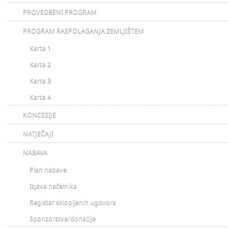
PROVEDBENI PROGRAM
PROGRAM RASPOLAGANJA ZEMLJIŠTEM
Karta 1
Karta 2
Karta 3
Karta 4
KONCESIJE
NATJEČAJI
NABAVA
Plan nabave
Izjava načelnika
Registar sklopljenih ugovora
Sponzorstva/donacije