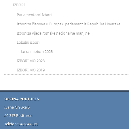
IZBORI
Parlamentarni izbori
Izbori za članove u Europski parlament iz Republike Hrvatske
Izbori za vijeća romske nacionalne manjine
Lokalni izbori
Lokalni izbori 2025
IZBORI MO 2023
IZBORI MO 2019
OPĆINA PODTUREN
Ivana Grščića 5
40 317 Podturen
Telefon: 040 847 260