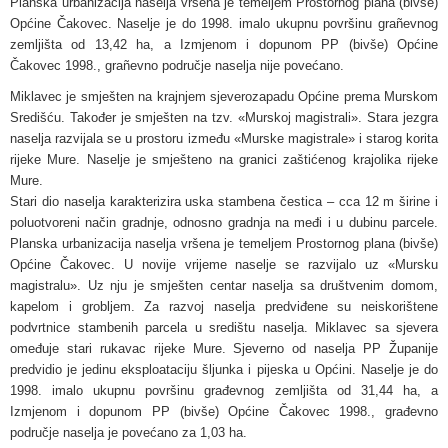
Planska urbanizacija naselja vršena je temeljem Prostornog plana (bivše)
Općine Čakovec. Naselje je do 1998. imalo ukupnu površinu grañevnog
zemljišta od 13,42 ha, a Izmjenom i dopunom PP (bivše) Općine
Čakovec 1998., grañevno područje naselja nije povećano.
Miklavec je smješten na krajnjem sjeverozapadu Općine prema Murskom
Središću. Također je smješten na tzv. «Murskoj magistrali». Stara jezgra
naselja razvijala se u prostoru između «Murske magistrale» i starog korita
rijeke Mure. Naselje je smješteno na granici zaštićenog krajolika rijeke
Mure.
Stari dio naselja karakterizira uska stambena čestica – cca 12 m širine i
poluotvoreni način gradnje, odnosno gradnja na međi i u dubinu parcele.
Planska urbanizacija naselja vršena je temeljem Prostornog plana (bivše)
Općine Čakovec. U novije vrijeme naselje se razvijalo uz «Mursku
magistralu». Uz nju je smješten centar naselja sa društvenim domom,
kapelom i grobljem. Za razvoj naselja predviđene su neiskorištene
podvrtnice stambenih parcela u središtu naselja. Miklavec sa sjevera
omeđuje stari rukavac rijeke Mure. Sjeverno od naselja PP Županije
predvidio je jedinu eksploataciju šljunka i pijeska u Općini. Naselje je do
1998. imalo ukupnu površinu građevnog zemljišta od 31,44 ha, a
Izmjenom i dopunom PP (bivše) Općine Čakovec 1998., građevno
područje naselja je povećano za 1,03 ha.