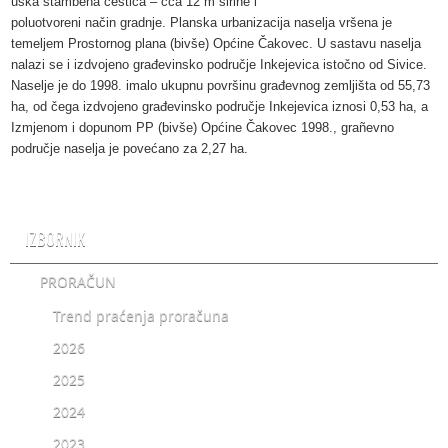
uska stambena čestica – cca 12 m širine i
poluotvoreni način gradnje. Planska urbanizacija naselja vršena je
temeljem Prostornog plana (bivše) Općine Čakovec. U sastavu naselja
nalazi se i izdvojeno građevinsko područje Inkejevica istočno od Sivice.
Naselje je do 1998. imalo ukupnu površinu građevnog zemljišta od 55,73
ha, od čega izdvojeno građevinsko područje Inkejevica iznosi 0,53 ha, a
Izmjenom i dopunom PP (bivše) Općine Čakovec 1998., grañevno
područje naselja je povećano za 2,27 ha.
IZBORNIK
PRORAČUN
Trend praćenja proračuna
2026
2025
2024
2023