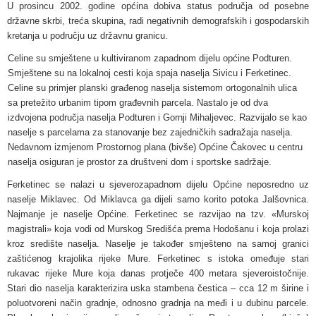
U prosincu 2002. godine općina dobiva status područja od posebne
državne skrbi, treća skupina, radi negativnih demografskih i gospodarskih
kretanja u području uz državnu granicu.
Celine su smještene u kultiviranom zapadnom dijelu općine Podturen.
Smještene su na lokalnoj cesti koja spaja naselja Sivicu i Ferketinec.
Celine su primjer planski građenog naselja sistemom ortogonalnih ulica
sa pretežito urbanim tipom građevnih parcela. Nastalo je od dva
izdvojena područja naselja Podturen i Gornji Mihaljevec. Razvijalo se kao
naselje s parcelama za stanovanje bez zajedničkih sadražaja naselja.
Nedavnom izmjenom Prostornog plana (bivše) Općine Čakovec u centru
naselja osiguran je prostor za društveni dom i sportske sadržaje.
Ferketinec se nalazi u sjeverozapadnom dijelu Općine neposredno uz
naselje Miklavec. Od Miklavca ga dijeli samo korito potoka Jalšovnica.
Najmanje je naselje Općine. Ferketinec se razvijao na tzv. «Murskoj
magistrali» koja vodi od Murskog Središća prema Hodošanu i koja prolazi
kroz središte naselja. Naselje je također smješteno na samoj granici
zaštićenog krajolika rijeke Mure. Ferketinec s istoka omeđuje stari
rukavac rijeke Mure koja danas protječe 400 metara sjeveroistočnije.
Stari dio naselja karakterizira uska stambena čestica – cca 12 m širine i
poluotvoreni način gradnje, odnosno gradnja na međi i u dubinu parcele.