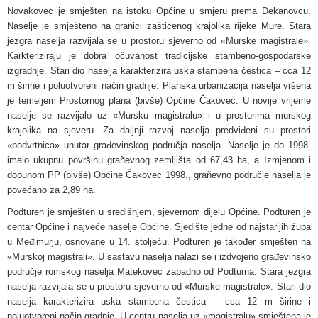
Novakovec je smješten na istoku Općine u smjeru prema Dekanovcu.
Naselje je smješteno na granici zaštićenog krajolika rijeke Mure. Stara
jezgra naselja razvijala se u prostoru sjeverno od «Murske magistrale».
Karkteriziraju je dobra očuvanost tradicijske stambeno-gospodarske
izgradnje. Stari dio naselja karakterizira uska stambena čestica – cca 12
m širine i poluotvoreni način gradnje. Planska urbanizacija naselja vršena
je temeljem Prostornog plana (bivše) Općine Čakovec. U novije vrijeme
naselje se razvijalo uz «Mursku magistralu» i u prostorima murskog
krajolika na sjeveru. Za daljnji razvoj naselja predviđeni su prostori
«podvrtnica» unutar građevinskog područja naselja. Naselje je do 1998.
imalo ukupnu površinu grañevnog zemljišta od 67,43 ha, a Izmjenom i
dopunom PP (bivše) Općine Čakovec 1998., grañevno područje naselja je
povećano za 2,89 ha.
Podturen je smješten u središnjem, sjevernom dijelu Općine. Podturen je
centar Općine i najveće naselje Općine. Sjedište jedne od najstarijih župa
u Međimurju, osnovane u 14. stoljeću. Podturen je također smješten na
«Murskoj magistrali». U sastavu naselja nalazi se i izdvojeno građevinsko
područje romskog naselja Matekovec zapadno od Podturna. Stara jezgra
naselja razvijala se u prostoru sjeverno od «Murske magistrale». Stari dio
naselja karakterizira uska stambena čestica – cca 12 m širine i
poluotvoreni način gradnje. U centru naselja uz «magistralu» smještena je