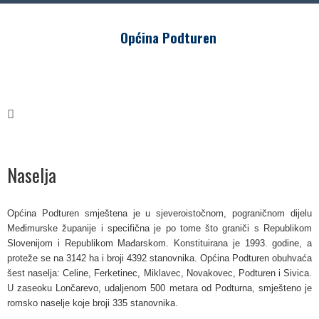
Općina Podturen
Naselja
Općina Podturen smještena je u sjeveroistočnom, pograničnom dijelu
Međimurske županije i specifična je po tome što graniči s Republikom
Slovenijom i Republikom Mađarskom. Konstituirana je 1993. godine, a
proteže se na 3142 ha i broji 4392 stanovnika. Općina Podturen obuhvaća
šest naselja: Celine, Ferketinec, Miklavec, Novakovec, Podturen i Sivica.
U zaseoku Lončarevo, udaljenom 500 metara od Podturna, smješteno je
romsko naselje koje broji 335 stanovnika.