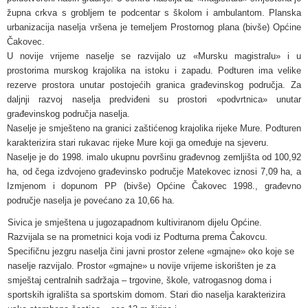
župna crkva s grobljem te podcentar s školom i ambulantom. Planska
urbanizacija naselja vršena je temeljem Prostornog plana (bivše) Općine
Čakovec.
U novije vrijeme naselje se razvijalo uz «Mursku magistralu» i u
prostorima murskog krajolika na istoku i zapadu. Podturen ima velike
rezerve prostora unutar postojećih granica građevinskog područja. Za
daljnji razvoj naselja predviđeni su prostori «podvrtnica» unutar
građevinskog područja naselja.
Naselje je smješteno na granici zaštićenog krajolika rijeke Mure. Podturen
karakterizira stari rukavac rijeke Mure koji ga omeđuje na sjeveru.
Naselje je do 1998. imalo ukupnu površinu građevnog zemljišta od 100,92
ha, od čega izdvojeno građevinsko područje Matekovec iznosi 7,09 ha, a
Izmjenom i dopunom PP (bivše) Općine Čakovec 1998., građevno
područje naselja je povećano za 10,66 ha.
Sivica je smještena u jugozapadnom kultiviranom dijelu Općine.
Razvijala se na prometnici koja vodi iz Podturna prema Čakovcu.
Specifičnu jezgru naselja čini javni prostor zelene «gmajne» oko koje se
naselje razvijalo. Prostor «gmajne» u novije vrijeme iskorišten je za
smještaj centralnih sadržaja – trgovine, škole, vatrogasnog doma i
sportskih igrališta sa sportskim domom. Stari dio naselja karakterizira