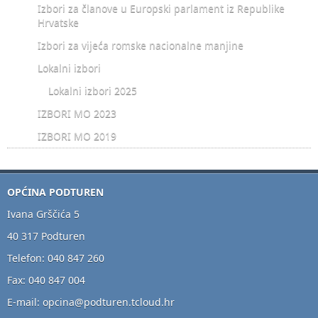
Izbori za članove u Europski parlament iz Republike
Hrvatske
Izbori za vijeća romske nacionalne manjine
Lokalni izbori
Lokalni izbori 2025
IZBORI MO 2023
IZBORI MO 2019
OPĆINA PODTUREN
Ivana Grščića 5
40 317 Podturen
Telefon: 040 847 260
Fax: 040 847 004
E-mail: opcina@podturen.tcloud.hr