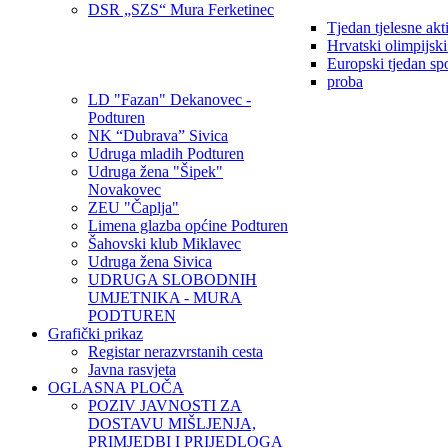
DSR „SZS“ Mura Ferketinec
Tjedan tjelesne akt
Hrvatski olimpijsk
Europski tjedan sp
proba
LD "Fazan" Dekanovec -
Podturen
NK “Dubrava” Sivica
Udruga mladih Podturen
Udruga žena "Šipek"
Novakovec
ZEU "Čaplja"
Limena glazba općine Podturen
Šahovski klub Miklavec
Udruga žena Sivica
UDRUGA SLOBODNIH
UMJETNIKA - MURA
PODTUREN
Grafički prikaz
Registar nerazvrstanih cesta
Javna rasvjeta
OGLASNA PLOČA
POZIV JAVNOSTI ZA
DOSTAVU MIŠLJENJA,
PRIMJEDBI I PRIJEDLOGA