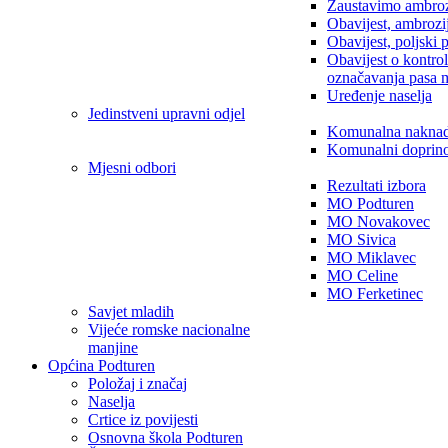
Zaustavimo ambroz
Obavijest, ambrozi
Obavijest, poljski 
Obavijest o kontro
označavanja pasa 
Uređenje naselja
Jedinstveni upravni odjel
Komunalna nakna
Komunalni doprin
Mjesni odbori
Rezultati izbora
MO Podturen
MO Novakovec
MO Sivica
MO Miklavec
MO Celine
MO Ferketinec
Savjet mladih
Vijeće romske nacionalne
manjine
Općina Podturen
Položaj i značaj
Naselja
Crtice iz povijesti
Osnovna škola Podturen