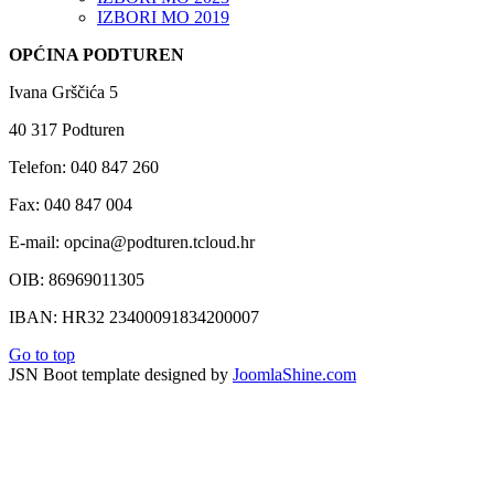
IZBORI MO 2019
OPĆINA PODTUREN
Ivana Grščića 5
40 317 Podturen
Telefon: 040 847 260
Fax: 040 847 004
E-mail: opcina@podturen.tcloud.hr
OIB: 86969011305
IBAN: HR32 23400091834200007
Go to top
JSN Boot template designed by
JoomlaShine.com