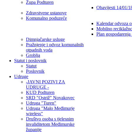
Župa Podturen
Obavijesti 14/01/1
Zdravstvene ustanove
Komunalno poduzeće
Kalendar odvoza o
Mobilno reciklažno
Plan gospodarenja
Dimnjačarske usluge
Pražnjenje i odvoz komunalnih
otpadnih voda
Groblja
Statut i poslovnik
Statut
Poslovnik
Udruge
-JAVNI POZIVI ZA
UDRUGE -
KUD Podturen
SRD "Ostriž" Novakovec
Udruga "Turen"
Udruga "Malo Međimurje
wireless"
Društvo osoba s tjelesnim
invaliditetom Međimurske
županije