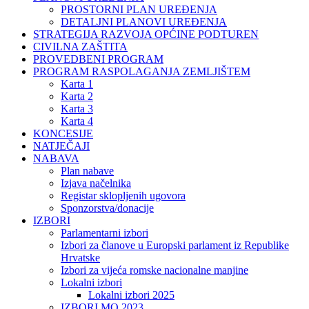
PROSTORNI PLAN UREĐENJA
DETALJNI PLANOVI UREĐENJA
STRATEGIJA RAZVOJA OPĆINE PODTUREN
CIVILNA ZAŠTITA
PROVEDBENI PROGRAM
PROGRAM RASPOLAGANJA ZEMLJIŠTEM
Karta 1
Karta 2
Karta 3
Karta 4
KONCESIJE
NATJEČAJI
NABAVA
Plan nabave
Izjava načelnika
Registar sklopljenih ugovora
Sponzorstva/donacije
IZBORI
Parlamentarni izbori
Izbori za članove u Europski parlament iz Republike
Hrvatske
Izbori za vijeća romske nacionalne manjine
Lokalni izbori
Lokalni izbori 2025
IZBORI MO 2023