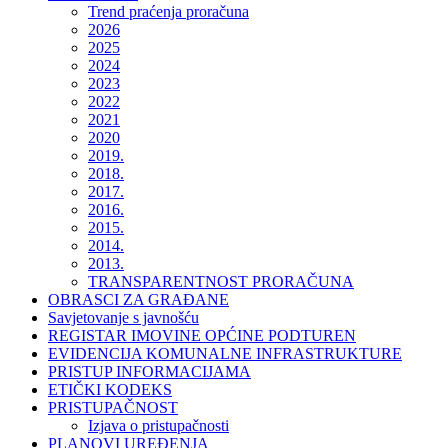
Trend praćenja proračuna
2026
2025
2024
2023
2022
2021
2020
2019.
2018.
2017.
2016.
2015.
2014.
2013.
TRANSPARENTNOST PRORAČUNA
OBRASCI ZA GRAĐANE
Savjetovanje s javnošću
REGISTAR IMOVINE OPĆINE PODTUREN
EVIDENCIJA KOMUNALNE INFRASTRUKTURE
PRISTUP INFORMACIJAMA
ETIČKI KODEKS
PRISTUPAČNOST
Izjava o pristupačnosti
PLANOVI UREĐENJA