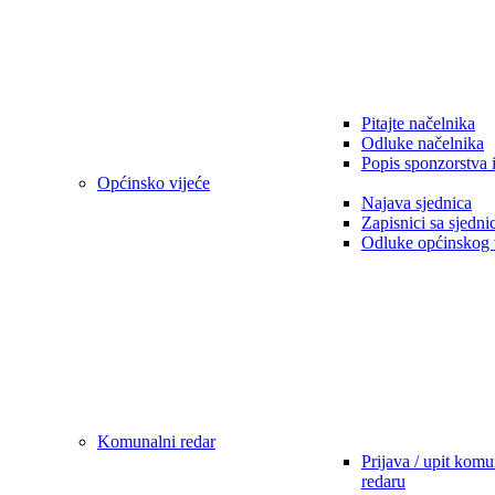
Pitajte načelnika
Odluke načelnika
Popis sponzorstva 
Općinsko vijeće
Najava sjednica
Zapisnici sa sjedni
Odluke općinskog 
Komunalni redar
Prijava / upit kom
redaru