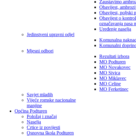
Zaustavimo ambroz
Obavijest, ambrozi
Obavijest, poljski 
Obavijest o kontro
označavanja pasa 
Uređenje naselja
Jedinstveni upravni odjel
Komunalna nakna
Komunalni doprin
Mjesni odbori
Rezultati izbora
MO Podturen
MO Novakovec
MO Sivica
MO Miklavec
MO Celine
MO Ferketinec
Savjet mladih
Vijeće romske nacionalne
manjine
Općina Podturen
Položaj i značaj
Naselja
Crtice iz povijesti
Osnovna škola Podturen