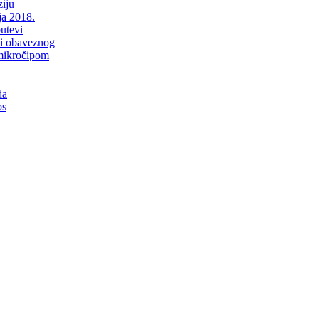
iju
ja 2018.
putevi
li obaveznog
mikročipom
da
os