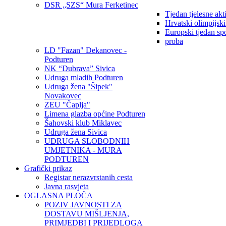
DSR „SZS“ Mura Ferketinec
Tjedan tjelesne akt
Hrvatski olimpijsk
Europski tjedan sp
proba
LD "Fazan" Dekanovec -
Podturen
NK “Dubrava” Sivica
Udruga mladih Podturen
Udruga žena "Šipek"
Novakovec
ZEU "Čaplja"
Limena glazba općine Podturen
Šahovski klub Miklavec
Udruga žena Sivica
UDRUGA SLOBODNIH
UMJETNIKA - MURA
PODTUREN
Grafički prikaz
Registar nerazvrstanih cesta
Javna rasvjeta
OGLASNA PLOČA
POZIV JAVNOSTI ZA
DOSTAVU MIŠLJENJA,
PRIMJEDBI I PRIJEDLOGA