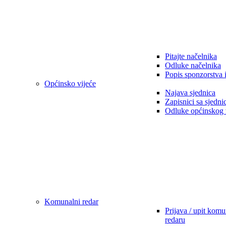
Pitajte načelnika
Odluke načelnika
Popis sponzorstva 
Općinsko vijeće
Najava sjednica
Zapisnici sa sjedni
Odluke općinskog 
Komunalni redar
Prijava / upit kom
redaru