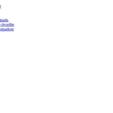
8
tpada
 dvorište
 otpadom