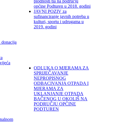
plodnosti tla na području
općine Podturen u 2018. godini
JAVNI POZIV za
sufinanciranje javnih potreba u
kulturi, sportu i udrugama u
2019. godini
i donacija
ca
vijeća
ODLUKA O MJERAMA ZA
SPRIJEČAVANJE
NEPROPISNOG
ODBACIVANJA OTPADA I
MJERAMA ZA
UKLANJANJE OTPADA
BAČENOG U OKOLIŠ NA
PODRUČJU OPĆINE
PODTUREN
unalnom