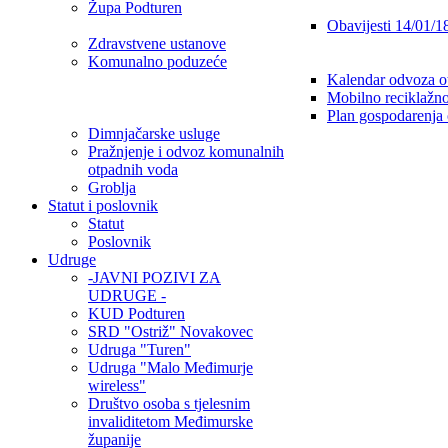
Župa Podturen
Obavijesti 14/01/1
Zdravstvene ustanove
Komunalno poduzeće
Kalendar odvoza o
Mobilno reciklažno
Plan gospodarenja
Dimnjačarske usluge
Pražnjenje i odvoz komunalnih
otpadnih voda
Groblja
Statut i poslovnik
Statut
Poslovnik
Udruge
-JAVNI POZIVI ZA
UDRUGE -
KUD Podturen
SRD "Ostriž" Novakovec
Udruga "Turen"
Udruga "Malo Međimurje
wireless"
Društvo osoba s tjelesnim
invaliditetom Međimurske
županije