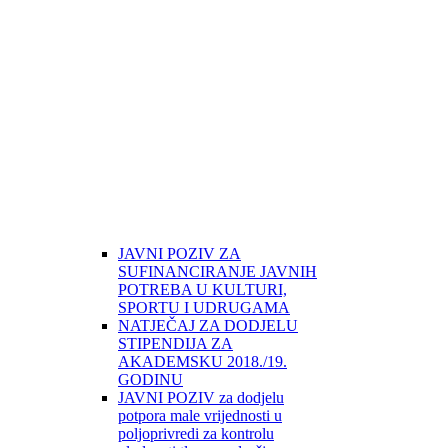
JAVNI POZIV ZA
SUFINANCIRANJE JAVNIH
POTREBA U KULTURI,
SPORTU I UDRUGAMA
NATJEČAJ ZA DODJELU
STIPENDIJA ZA
AKADEMSKU 2018./19.
GODINU
JAVNI POZIV za dodjelu
potpora male vrijednosti u
poljoprivredi za kontrolu