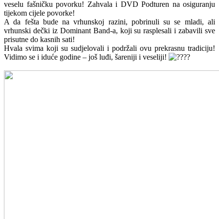
veselu fašničku povorku! Zahvala i DVD Podturen na osiguranju
tijekom cijele povorke!
A da fešta bude na vrhunskoj razini, pobrinuli su se mladi, ali
vrhunski dečki iz Dominant Band-a, koji su rasplesali i zabavili sve
prisutne do kasnih sati!
Hvala svima koji su sudjelovali i podržali ovu prekrasnu tradiciju!
Vidimo se i iduće godine – još luđi, šareniji i veseliji!