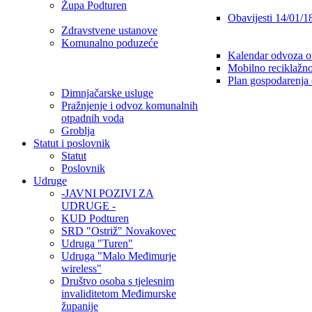
Župa Podturen
Obavijesti 14/01/1
Zdravstvene ustanove
Komunalno poduzeće
Kalendar odvoza o
Mobilno reciklažno
Plan gospodarenja
Dimnjačarske usluge
Pražnjenje i odvoz komunalnih
otpadnih voda
Groblja
Statut i poslovnik
Statut
Poslovnik
Udruge
-JAVNI POZIVI ZA
UDRUGE -
KUD Podturen
SRD "Ostriž" Novakovec
Udruga "Turen"
Udruga "Malo Međimurje
wireless"
Društvo osoba s tjelesnim
invaliditetom Međimurske
županije