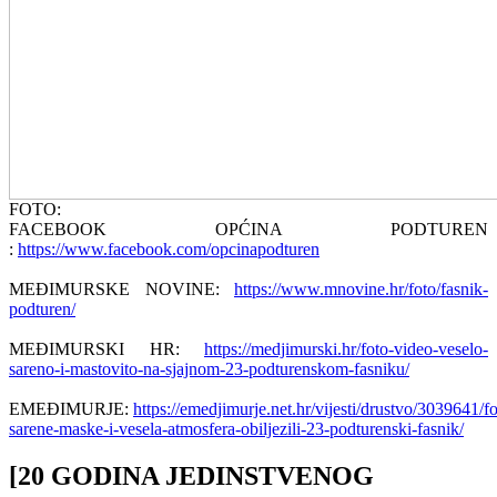
FOTO:
FACEBOOK OPĆINA PODTUREN
:
https://www.facebook.com/opcinapodturen
MEĐIMURSKE NOVINE:
https://www.mnovine.hr/foto/fasnik-
podturen/
MEĐIMURSKI HR:
https://medjimurski.hr/foto-video-veselo-
sareno-i-mastovito-na-sjajnom-23-podturenskom-fasniku/
EMEĐIMURJE:
https://emedjimurje.net.hr/vijesti/drustvo/3039641/fo
sarene-maske-i-vesela-atmosfera-obiljezili-23-podturenski-fasnik/
[20 GODINA JEDINSTVENOG