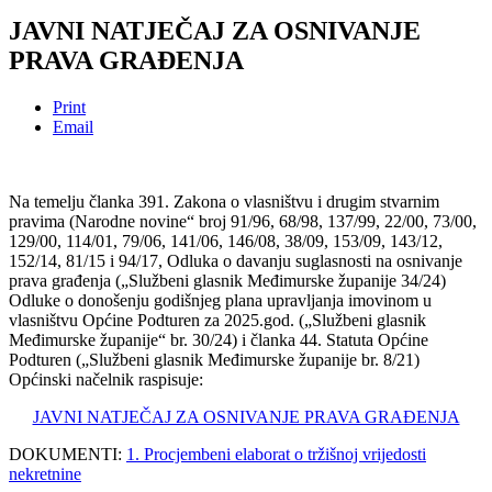
JAVNI NATJEČAJ ZA OSNIVANJE
PRAVA GRAĐENJA
Print
Email
Na temelju članka 391. Zakona o vlasništvu i drugim stvarnim
pravima (Narodne novine“ broj 91/96, 68/98, 137/99, 22/00, 73/00,
129/00, 114/01, 79/06, 141/06, 146/08, 38/09, 153/09, 143/12,
152/14, 81/15 i 94/17, Odluka o davanju suglasnosti na osnivanje
prava građenja („Službeni glasnik Međimurske županije 34/24)
Odluke o donošenju godišnjeg plana upravljanja imovinom u
vlasništvu Općine Podturen za 2025.god. („Službeni glasnik
Međimurske županije“ br. 30/24) i članka 44. Statuta Općine
Podturen („Službeni glasnik Međimurske županije br. 8/21)
Općinski načelnik raspisuje:
JAVNI NATJEČAJ ZA OSNIVANJE PRAVA GRAĐENJA
DOKUMENTI:
1. Procjembeni elaborat o tržišnoj vrijedosti
nekretnine