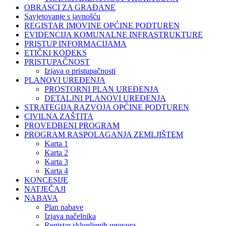
OBRASCI ZA GRAĐANE
Savjetovanje s javnošću
REGISTAR IMOVINE OPĆINE PODTUREN
EVIDENCIJA KOMUNALNE INFRASTRUKTURE
PRISTUP INFORMACIJAMA
ETIČKI KODEKS
PRISTUPAČNOST
Izjava o pristupačnosti
PLANOVI UREĐENJA
PROSTORNI PLAN UREĐENJA
DETALJNI PLANOVI UREĐENJA
STRATEGIJA RAZVOJA OPĆINE PODTUREN
CIVILNA ZAŠTITA
PROVEDBENI PROGRAM
PROGRAM RASPOLAGANJA ZEMLJIŠTEM
Karta 1
Karta 2
Karta 3
Karta 4
KONCESIJE
NATJEČAJI
NABAVA
Plan nabave
Izjava načelnika
Registar sklopljenih ugovora