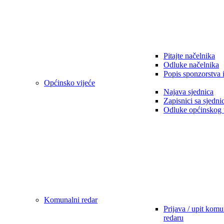
Pitajte načelnika
Odluke načelnika
Popis sponzorstva 
Općinsko vijeće
Najava sjednica
Zapisnici sa sjedni
Odluke općinskog 
Komunalni redar
Prijava / upit kom
redaru