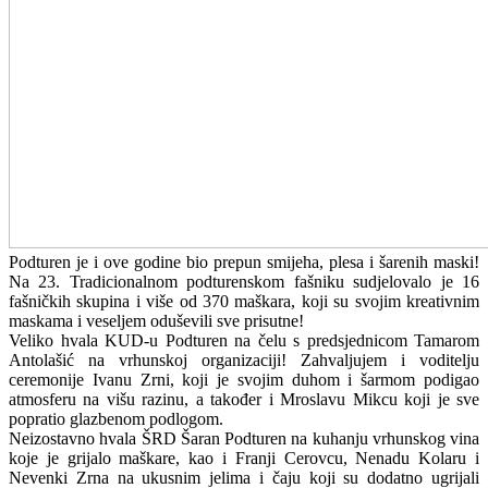
Podturen je i ove godine bio prepun smijeha, plesa i šarenih maski!
Na 23. Tradicionalnom podturenskom fašniku sudjelovalo je 16
fašničkih skupina i više od 370 maškara, koji su svojim kreativnim
maskama i veseljem oduševili sve prisutne!
Veliko hvala KUD-u Podturen na čelu s predsjednicom Tamarom
Antolašić na vrhunskoj organizaciji! Zahvaljujem i voditelju
ceremonije Ivanu Zrni, koji je svojim duhom i šarmom podigao
atmosferu na višu razinu, a također i
Mroslavu Mikcu
koji je sve
popratio glazbenom podlogom.
Neizostavno hvala ŠRD Šaran Podturen na kuhanju vrhunskog vina
koje je grijalo maškare, kao i Franji Cerovcu, Nenadu Kolaru i
Nevenki Zrna na ukusnim jelima i čaju koji su dodatno ugrijali