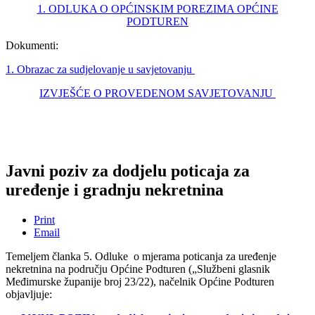
1. ODLUKA O OPĆINSKIM POREZIMA OPĆINE
PODTUREN
Dokumenti:
1. Obrazac za sudjelovanje u savjetovanju
IZVJEŠĆE O PROVEDENOM SAVJETOVANJU
Javni poziv za dodjelu poticaja za
uređenje i gradnju nekretnina
Print
Email
Temeljem članka 5. Odluke o mjerama poticanja za uređenje
nekretnina na području Općine Podturen („Službeni glasnik
Međimurske županije broj 23/22), načelnik Općine Podturen
objavljuje: