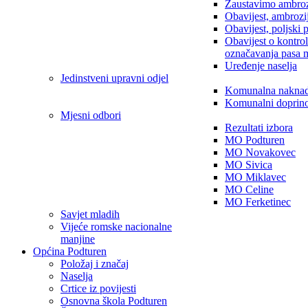
Zaustavimo ambroz
Obavijest, ambrozi
Obavijest, poljski 
Obavijest o kontro
označavanja pasa 
Uređenje naselja
Jedinstveni upravni odjel
Komunalna nakna
Komunalni doprin
Mjesni odbori
Rezultati izbora
MO Podturen
MO Novakovec
MO Sivica
MO Miklavec
MO Celine
MO Ferketinec
Savjet mladih
Vijeće romske nacionalne
manjine
Općina Podturen
Položaj i značaj
Naselja
Crtice iz povijesti
Osnovna škola Podturen