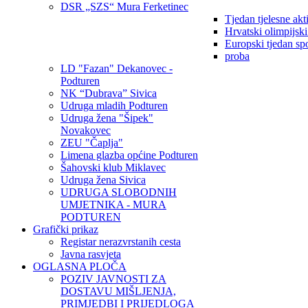
DSR „SZS“ Mura Ferketinec
Tjedan tjelesne akt
Hrvatski olimpijsk
Europski tjedan sp
proba
LD "Fazan" Dekanovec -
Podturen
NK “Dubrava” Sivica
Udruga mladih Podturen
Udruga žena "Šipek"
Novakovec
ZEU "Čaplja"
Limena glazba općine Podturen
Šahovski klub Miklavec
Udruga žena Sivica
UDRUGA SLOBODNIH
UMJETNIKA - MURA
PODTUREN
Grafički prikaz
Registar nerazvrstanih cesta
Javna rasvjeta
OGLASNA PLOČA
POZIV JAVNOSTI ZA
DOSTAVU MIŠLJENJA,
PRIMJEDBI I PRIJEDLOGA