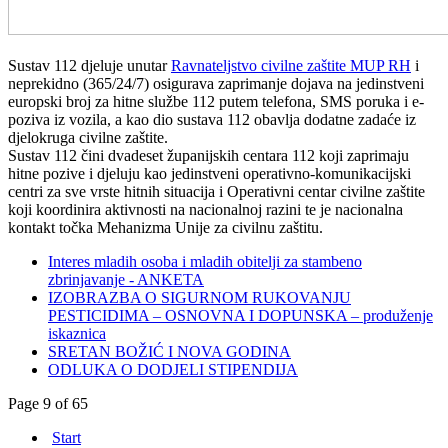
Sustav 112 djeluje unutar
Ravnateljstvo civilne zaštite MUP RH
i
neprekidno (365/24/7) osigurava zaprimanje dojava na jedinstveni
europski broj za hitne službe 112 putem telefona, SMS poruka i e-
poziva iz vozila, a kao dio sustava 112 obavlja dodatne zadaće iz
djelokruga civilne zaštite.
Sustav 112 čini dvadeset županijskih centara 112 koji zaprimaju
hitne pozive i djeluju kao jedinstveni operativno-komunikacijski
centri za sve vrste hitnih situacija i Operativni centar civilne zaštite
koji koordinira aktivnosti na nacionalnoj razini te je nacionalna
kontakt točka Mehanizma Unije za civilnu zaštitu.
Interes mladih osoba i mladih obitelji za stambeno
zbrinjavanje - ANKETA
IZOBRAZBA O SIGURNOM RUKOVANJU
PESTICIDIMA – OSNOVNA I DOPUNSKA – produženje
iskaznica
SRETAN BOŽIĆ I NOVA GODINA
ODLUKA O DODJELI STIPENDIJA
Page 9 of 65
Start