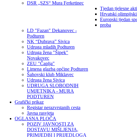
DSR „SZS“ Mura Ferketinec
Tjedan tjelesne akt
Hrvatski olimpijsk
Europski tjedan sp
proba
LD "Fazan" Dekanovec -
Podturen
NK “Dubrava” Sivica
Udruga mladih Podturen
Udruga žena "Šipek"
Novakovec
ZEU "Čaplja"
Limena glazba općine Podturen
Šahovski klub Miklavec
Udruga žena Sivica
UDRUGA SLOBODNIH
UMJETNIKA - MURA
PODTUREN
Grafički prikaz
Registar nerazvrstanih cesta
Javna rasvjeta
OGLASNA PLOČA
POZIV JAVNOSTI ZA
DOSTAVU MIŠLJENJA,
PRIMJEDBI I PRIJEDLOGA