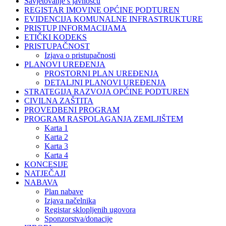
Savjetovanje s javnošću
REGISTAR IMOVINE OPĆINE PODTUREN
EVIDENCIJA KOMUNALNE INFRASTRUKTURE
PRISTUP INFORMACIJAMA
ETIČKI KODEKS
PRISTUPAČNOST
Izjava o pristupačnosti
PLANOVI UREĐENJA
PROSTORNI PLAN UREĐENJA
DETALJNI PLANOVI UREĐENJA
STRATEGIJA RAZVOJA OPĆINE PODTUREN
CIVILNA ZAŠTITA
PROVEDBENI PROGRAM
PROGRAM RASPOLAGANJA ZEMLJIŠTEM
Karta 1
Karta 2
Karta 3
Karta 4
KONCESIJE
NATJEČAJI
NABAVA
Plan nabave
Izjava načelnika
Registar sklopljenih ugovora
Sponzorstva/donacije