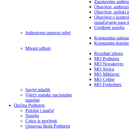
Zaustavimo ambroz
Obavijest, ambrozi
Obavijest, poljski 
Obavijest o kontro
označavanja pasa 
Uređenje naselja
Jedinstveni upravni odjel
Komunalna nakna
Komunalni doprin
Mjesni odbori
Rezultati izbora
MO Podturen
MO Novakovec
MO Sivica
MO Miklavec
MO Celine
MO Ferketinec
Savjet mladih
Vijeće romske nacionalne
manjine
Općina Podturen
Položaj i značaj
Naselja
Crtice iz povijesti
Osnovna škola Podturen