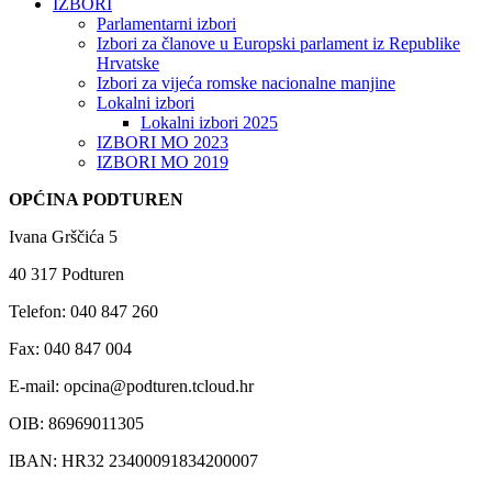
IZBORI
Parlamentarni izbori
Izbori za članove u Europski parlament iz Republike
Hrvatske
Izbori za vijeća romske nacionalne manjine
Lokalni izbori
Lokalni izbori 2025
IZBORI MO 2023
IZBORI MO 2019
OPĆINA PODTUREN
Ivana Grščića 5
40 317 Podturen
Telefon: 040 847 260
Fax: 040 847 004
E-mail: opcina@podturen.tcloud.hr
OIB: 86969011305
IBAN: HR32 23400091834200007