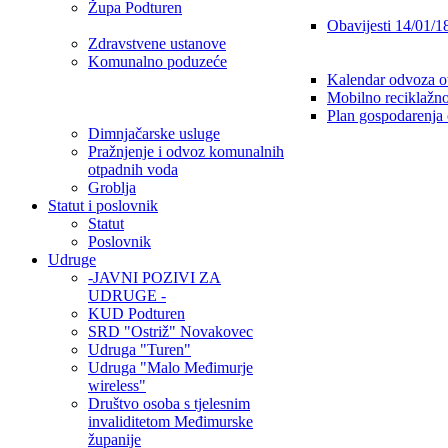
Župa Podturen
Obavijesti 14/01/1
Zdravstvene ustanove
Komunalno poduzeće
Kalendar odvoza o
Mobilno reciklažno
Plan gospodarenja
Dimnjačarske usluge
Pražnjenje i odvoz komunalnih
otpadnih voda
Groblja
Statut i poslovnik
Statut
Poslovnik
Udruge
-JAVNI POZIVI ZA
UDRUGE -
KUD Podturen
SRD "Ostriž" Novakovec
Udruga "Turen"
Udruga "Malo Međimurje
wireless"
Društvo osoba s tjelesnim
invaliditetom Međimurske
županije