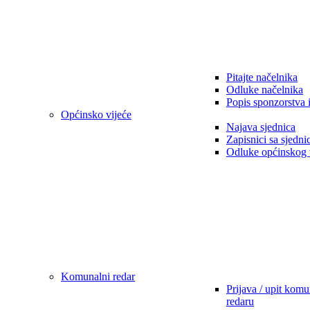
Pitajte načelnika
Odluke načelnika
Popis sponzorstva 
Općinsko vijeće
Najava sjednica
Zapisnici sa sjedni
Odluke općinskog 
Komunalni redar
Prijava / upit kom
redaru