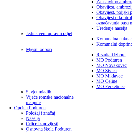
Zaustavimo ambroz
Obavijest, ambrozi
Obavijest, poljski 
Obavijest o kontro
označavanja pasa 
Uređenje naselja
Jedinstveni upravni odjel
Komunalna nakna
Komunalni doprin
Mjesni odbori
Rezultati izbora
MO Podturen
MO Novakovec
MO Sivica
MO Miklavec
MO Celine
MO Ferketinec
Savjet mladih
Vijeće romske nacionalne
manjine
Općina Podturen
Položaj i značaj
Naselja
Crtice iz povijesti
Osnovna škola Podturen