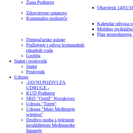
Župa Podturen
Obavijesti 14/01/1
Zdravstvene ustanove
Komunalno poduzeće
Kalendar odvoza o
Mobilno reciklažno
Plan gospodarenja
Dimnjačarske usluge
Pražnjenje i odvoz komunalnih
otpadnih voda
Groblja
Statut i poslovnik
Statut
Poslovnik
Udruge
-JAVNI POZIVI ZA
UDRUGE -
KUD Podturen
SRD "Ostriž" Novakovec
Udruga "Turen"
Udruga "Malo Međimurje
wireless"
Društvo osoba s tjelesnim
invaliditetom Međimurske
županije