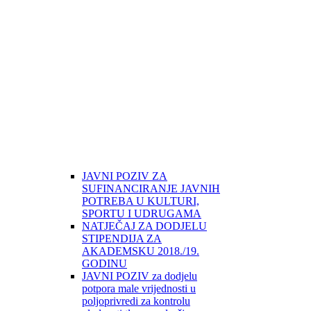
JAVNI POZIV ZA
SUFINANCIRANJE JAVNIH
POTREBA U KULTURI,
SPORTU I UDRUGAMA
NATJEČAJ ZA DODJELU
STIPENDIJA ZA
AKADEMSKU 2018./19.
GODINU
JAVNI POZIV za dodjelu
potpora male vrijednosti u
poljoprivredi za kontrolu