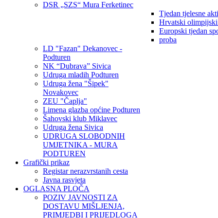
DSR „SZS“ Mura Ferketinec
Tjedan tjelesne akt
Hrvatski olimpijsk
Europski tjedan sp
proba
LD "Fazan" Dekanovec -
Podturen
NK “Dubrava” Sivica
Udruga mladih Podturen
Udruga žena "Šipek"
Novakovec
ZEU "Čaplja"
Limena glazba općine Podturen
Šahovski klub Miklavec
Udruga žena Sivica
UDRUGA SLOBODNIH
UMJETNIKA - MURA
PODTUREN
Grafički prikaz
Registar nerazvrstanih cesta
Javna rasvjeta
OGLASNA PLOČA
POZIV JAVNOSTI ZA
DOSTAVU MIŠLJENJA,
PRIMJEDBI I PRIJEDLOGA