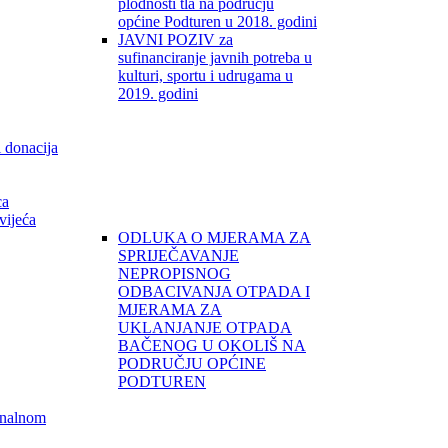
plodnosti tla na području
općine Podturen u 2018. godini
JAVNI POZIV za
sufinanciranje javnih potreba u
kulturi, sportu i udrugama u
2019. godini
i donacija
ca
vijeća
ODLUKA O MJERAMA ZA
SPRIJEČAVANJE
NEPROPISNOG
ODBACIVANJA OTPADA I
MJERAMA ZA
UKLANJANJE OTPADA
BAČENOG U OKOLIŠ NA
PODRUČJU OPĆINE
PODTUREN
unalnom