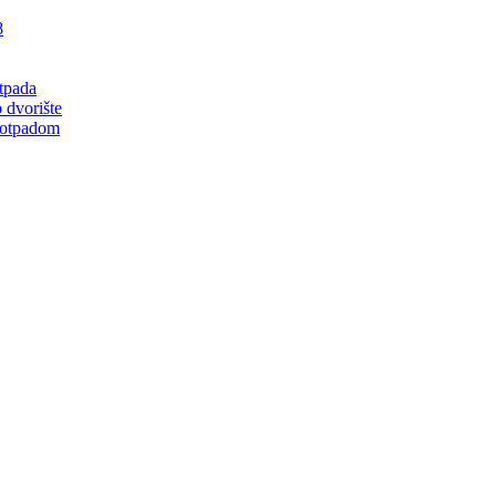
8
tpada
 dvorište
 otpadom