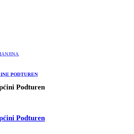
MANJINA
ĆINE PODTUREN
pćini Podturen
pćini Podturen