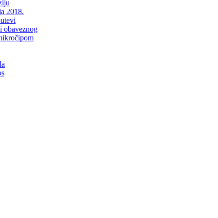
iju
ja 2018.
putevi
li obaveznog
mikročipom
da
os