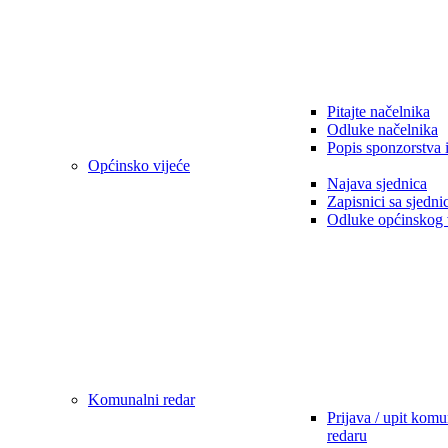
Pitajte načelnika
Odluke načelnika
Popis sponzorstva 
Općinsko vijeće
Najava sjednica
Zapisnici sa sjedni
Odluke općinskog 
Komunalni redar
Prijava / upit kom
redaru