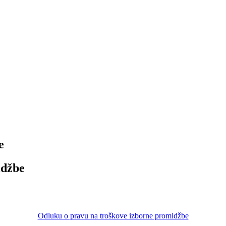
e
idžbe
Odluku o pravu na troškove izborne promidžbe