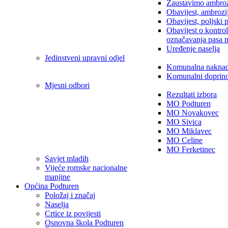
Zaustavimo ambroz
Obavijest, ambrozi
Obavijest, poljski 
Obavijest o kontro
označavanja pasa 
Uređenje naselja
Jedinstveni upravni odjel
Komunalna nakna
Komunalni doprin
Mjesni odbori
Rezultati izbora
MO Podturen
MO Novakovec
MO Sivica
MO Miklavec
MO Celine
MO Ferketinec
Savjet mladih
Vijeće romske nacionalne
manjine
Općina Podturen
Položaj i značaj
Naselja
Crtice iz povijesti
Osnovna škola Podturen