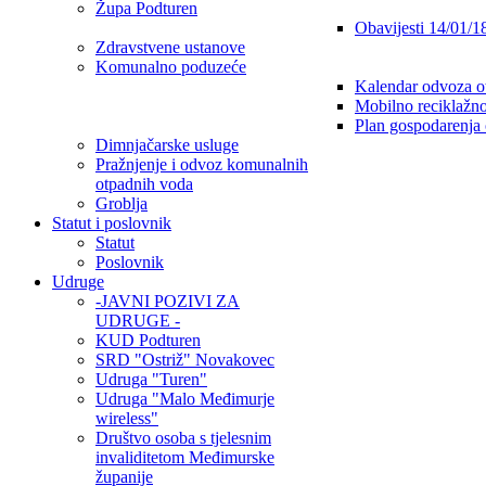
Župa Podturen
Obavijesti 14/01/1
Zdravstvene ustanove
Komunalno poduzeće
Kalendar odvoza o
Mobilno reciklažno
Plan gospodarenja
Dimnjačarske usluge
Pražnjenje i odvoz komunalnih
otpadnih voda
Groblja
Statut i poslovnik
Statut
Poslovnik
Udruge
-JAVNI POZIVI ZA
UDRUGE -
KUD Podturen
SRD "Ostriž" Novakovec
Udruga "Turen"
Udruga "Malo Međimurje
wireless"
Društvo osoba s tjelesnim
invaliditetom Međimurske
županije