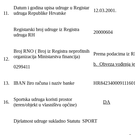
Datum i godina upisa udruge u Registar
12.03.2001.
11.
udruga Republike Hrvatske
Registarski broj udruge iz Registra
20000604
udruga RH
Broj RNO ( Broj iz Registra neprofitnih
Prema podacima iz 
organizacija Ministarstva financija)
12.
b. Obveza vođenja j
0299411
13.
IBAN žiro računa i naziv banke
HR84234000911160
Sportska udruga koristi prostor
16.
DA
(teren/objekt u vlasništvu općine)
Djelatnost udruge sukladno Statutu
SPORT