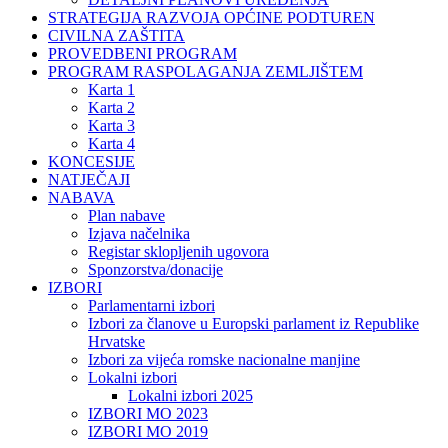
STRATEGIJA RAZVOJA OPĆINE PODTUREN
CIVILNA ZAŠTITA
PROVEDBENI PROGRAM
PROGRAM RASPOLAGANJA ZEMLJIŠTEM
Karta 1
Karta 2
Karta 3
Karta 4
KONCESIJE
NATJEČAJI
NABAVA
Plan nabave
Izjava načelnika
Registar sklopljenih ugovora
Sponzorstva/donacije
IZBORI
Parlamentarni izbori
Izbori za članove u Europski parlament iz Republike
Hrvatske
Izbori za vijeća romske nacionalne manjine
Lokalni izbori
Lokalni izbori 2025
IZBORI MO 2023
IZBORI MO 2019