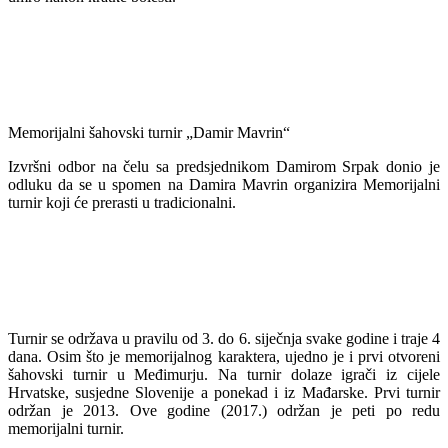
Memorijalni šahovski turnir „Damir Mavrin“
Izvršni odbor na čelu sa predsjednikom Damirom Srpak donio je
odluku da se u spomen na Damira Mavrin organizira Memorijalni
turnir koji će prerasti u tradicionalni.
Turnir se održava u pravilu od 3. do 6. siječnja svake godine i traje 4
dana. Osim što je memorijalnog karaktera, ujedno je i prvi otvoreni
šahovski turnir u Međimurju. Na turnir dolaze igrači iz cijele
Hrvatske, susjedne Slovenije a ponekad i iz Mađarske. Prvi turnir
održan je 2013. Ove godine (2017.) održan je peti po redu
memorijalni turnir.