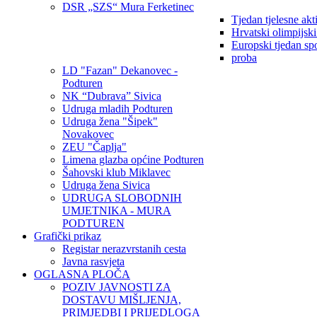
DSR „SZS“ Mura Ferketinec
Tjedan tjelesne akt
Hrvatski olimpijsk
Europski tjedan sp
proba
LD "Fazan" Dekanovec -
Podturen
NK “Dubrava” Sivica
Udruga mladih Podturen
Udruga žena "Šipek"
Novakovec
ZEU "Čaplja"
Limena glazba općine Podturen
Šahovski klub Miklavec
Udruga žena Sivica
UDRUGA SLOBODNIH
UMJETNIKA - MURA
PODTUREN
Grafički prikaz
Registar nerazvrstanih cesta
Javna rasvjeta
OGLASNA PLOČA
POZIV JAVNOSTI ZA
DOSTAVU MIŠLJENJA,
PRIMJEDBI I PRIJEDLOGA