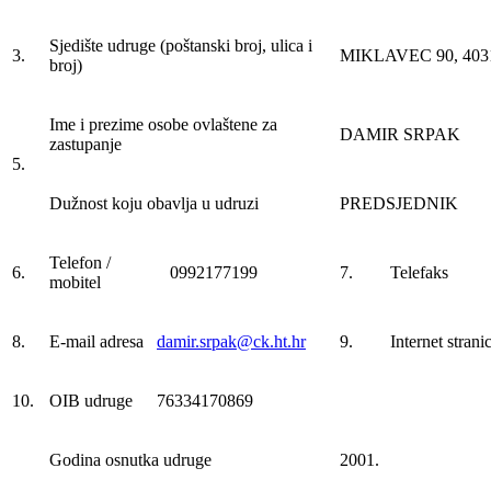
Sjedište udruge (poštanski broj, ulica i
3.
MIKLAVEC 90, 40316
broj)
Ime i prezime osobe ovlaštene za
DAMIR SRPAK
zastupanje
5.
Dužnost koju obavlja u udruzi
PREDSJEDNIK
Telefon /
6.
0992177199
7.
Telefaks
mobitel
8.
E-mail adresa
damir.srpak@ck.ht.hr
9.
Internet strani
10.
OIB udruge
76334170869
Godina osnutka udruge
2001.