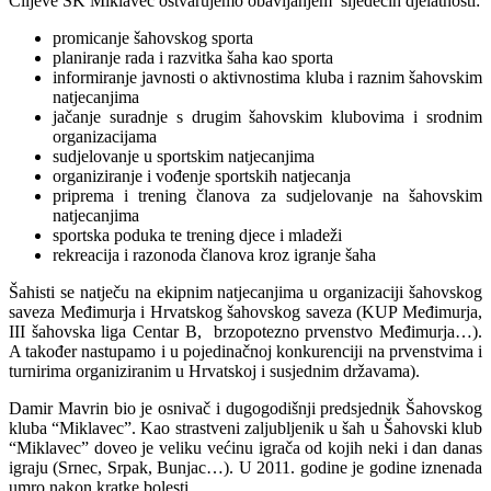
Ciljeve ŠK Miklavec ostvarujemo obavljanjem sljedećih djelatnosti:
promicanje šahovskog sporta
planiranje rada i razvitka šaha kao sporta
informiranje javnosti o aktivnostima kluba i raznim šahovskim
natjecanjima
jačanje suradnje s drugim šahovskim klubovima i srodnim
organizacijama
sudjelovanje u sportskim natjecanjima
organiziranje i vođenje sportskih natjecanja
priprema i trening članova za sudjelovanje na šahovskim
natjecanjima
sportska poduka te trening djece i mladeži
rekreacija i razonoda članova kroz igranje šaha
Šahisti se natječu na ekipnim natjecanjima u organizaciji šahovskog
saveza Međimurja i Hrvatskog šahovskog saveza (KUP Međimurja,
III šahovska liga Centar B, brzopotezno prvenstvo Međimurja…).
A također nastupamo i u pojedinačnoj konkurenciji na prvenstvima i
turnirima organiziranim u Hrvatskoj i susjednim državama).
Damir Mavrin bio je osnivač i dugogodišnji predsjednik Šahovskog
kluba “Miklavec”. Kao strastveni zaljubljenik u šah u Šahovski klub
“Miklavec” doveo je veliku većinu igrača od kojih neki i dan danas
igraju (Srnec, Srpak, Bunjac…). U 2011. godine je godine iznenada
umro nakon kratke bolesti.