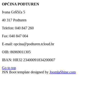
OPĆINA PODTUREN
Ivana Grščića 5
40 317 Podturen
Telefon: 040 847 260
Fax: 040 847 004
E-mail: opcina@podturen.tcloud.hr
OIB: 86969011305
IBAN: HR32 23400091834200007
Go to top
JSN Boot template designed by
JoomlaShine.com