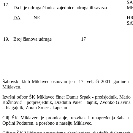
ŠA
17.
Da li je udruga članica zajednice udruga ili saveza
ME
DA
NE
HR
SA
19.
Broj članova udruge
17
Šahovski klub Miklavec osnovan je u 17. veljači 2001. godine u
Miklavcu.
Izvršni odbor ŠK Miklavec čine: Damir Srpak - predsjednik, Mario
Božinović – potpresjednik, Dradutin Paler – tajnik, Zvonko Glavina
– blagajnik, Zoran Srnec - kapetan
Cilj ŠK Miklavec je promicanje, razvitak i unapređenja šaha u
Općini Podturen, a posebno u naselju Miklavec.