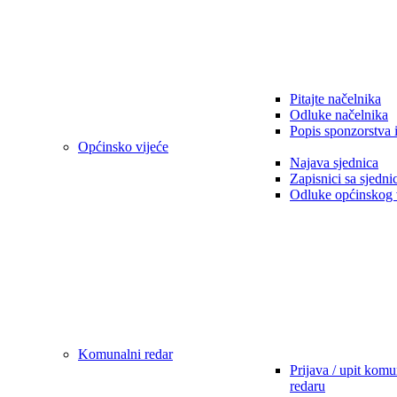
Pitajte načelnika
Odluke načelnika
Popis sponzorstva 
Općinsko vijeće
Najava sjednica
Zapisnici sa sjedni
Odluke općinskog 
Komunalni redar
Prijava / upit kom
redaru