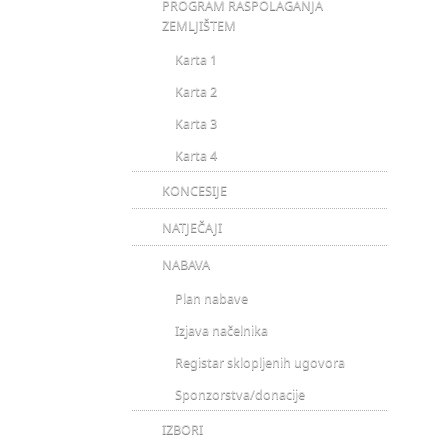
PROGRAM RASPOLAGANJA
ZEMLJIŠTEM
Karta 1
Karta 2
Karta 3
Karta 4
KONCESIJE
NATJEČAJI
NABAVA
Plan nabave
Izjava načelnika
Registar sklopljenih ugovora
Sponzorstva/donacije
IZBORI