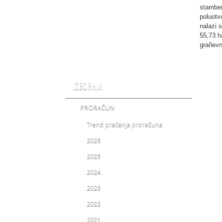
stamben
poluotv
nalazi 
55,73 h
grañevn
IZBORNIK
PRORAČUN
Trend praćenja proračuna
2026
2025
2024
2023
2022
2021