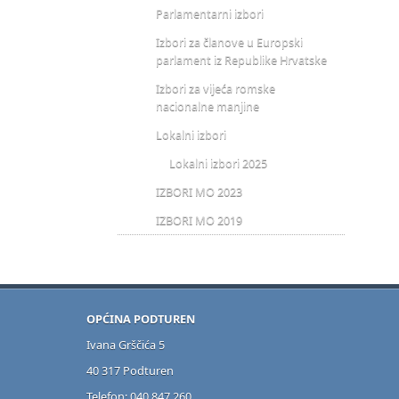
Parlamentarni izbori
Izbori za članove u Europski
parlament iz Republike Hrvatske
Izbori za vijeća romske
nacionalne manjine
Lokalni izbori
Lokalni izbori 2025
IZBORI MO 2023
IZBORI MO 2019
OPĆINA PODTUREN
Ivana Grščića 5
40 317 Podturen
Telefon: 040 847 260