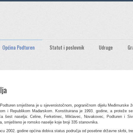
Općina Podturen
Statut i poslovnik
Udruge
Gr
lja
Podturen smještena je u sjeveroistočnom, pograničnom dijelu Međimurske žup
jom i Republikom Mađarskom. Konstituirana je 1993. godine, a proteže se
a šest naselja: Celine, Ferketinec, Miklavec, Novakovec, Podturen i S
a, smješteno je romsko naselje koje broji 335 stanovnika.
ncu 2002. godine općina dobiva status područja od posebne državne skrbi, tre