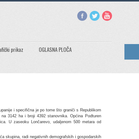
afički prikaz
OGLASNA PLOČA
anije i specifična je po tome što graniči s Republikom
 na 3142 ha i broji 4392 stanovnika. Općina Podturen
ivica. U zaseoku Lončarevo, udaljenom 500 metara od
ća skupina, radi negativnih demografskih i gospodarskih