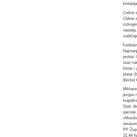
kretanj
Celine 
Celine 
izdvoje
naselja
sadržaj
Ferketi
Najmanj
prolazi
stari r
širine 
plana (
(bivše)
Miklave
jezgra 
krajolik
Stari d
parcele
«Mursku
neiskor
PP Župa
31,44 h