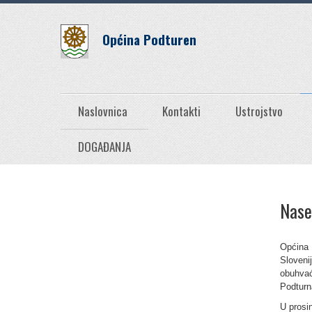
Općina Podturen
Naslovnica
Kontakti
Ustrojstvo
DOGAĐANJA
Nase
Općina 
Sloveni
obuhvać
Podturn
U prosi