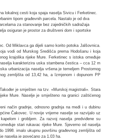
lokalnoj cesti koja spaja naselja Sivicu i Ferketinec.
urbanim tipom građevnih parcela. Nastalo je od dva
 parcelama za stanovanje bez zajedničkih sadražaja
ja osiguran je prostor za društveni dom i sportske
c. Od Miklavca ga dijeli samo korito potoka Jalšovnica.
» koja vodi od Murskog Središća prema Hodošanu i koja
enog krajolika rijeke Mure. Ferketinec s istoka omeđuje
o naselja karakterizira uska stambena čestica – cca 12 m
anska urbanizacija naselja vršena je temeljem Prostornog
vnog zemljišta od 13,42 ha, a Izmjenom i dopunom PP
kođer je smješten na tzv. «Murskoj magistrali». Stara
rijeke Mure. Naselje je smješteno na granici zaštićenog
oreni način gradnje, odnosno gradnja na međi i u dubinu
pćine Čakovec. U novije vrijeme naselje se razvijalo uz
kapelom i grobljem. Za razvoj naselja predviđene su
 omeđuje stari rukavac rijeke Mure. Sjeverno od naselja
e do 1998. imalo ukupnu površinu građevnog zemljišta od
e naselja je povećano za 1,03 ha.