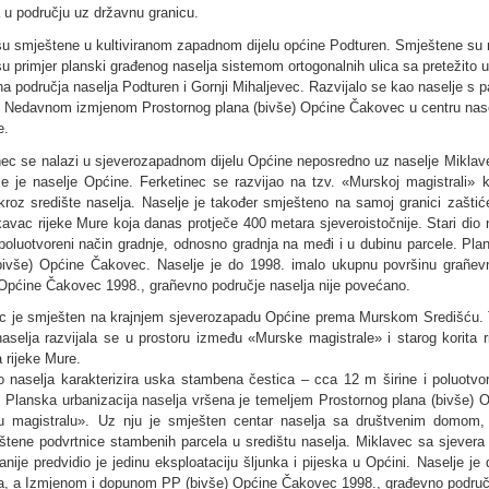
a u području uz državnu granicu.
su smještene u kultiviranom zapadnom dijelu općine Podturen. Smještene su na 
su primjer planski građenog naselja sistemom ortogonalnih ulica sa pretežito 
na područja naselja Podturen i Gornji Mihaljevec. Razvijalo se kao naselje s
. Nedavnom izmjenom Prostornog plana (bivše) Općine Čakovec u centru nasel
e.
nec se nalazi u sjeverozapadnom dijelu Općine neposredno uz naselje Miklave
e je naselje Općine. Ferketinec se razvijao na tzv. «Murskoj magistrali
 kroz središte naselja. Naselje je također smješteno na samoj granici zaštić
ukavac rijeke Mure koja danas protječe 400 metara sjeveroistočnije. Stari di
i poluotvoreni način gradnje, odnosno gradnja na međi i u dubinu parcele. Pl
bivše) Općine Čakovec. Naselje je do 1998. imalo ukupnu površinu grañe
 Općine Čakovec 1998., grañevno područje naselja nije povećano.
c je smješten na krajnjem sjeverozapadu Općine prema Murskom Središću. Ta
naselja razvijala se u prostoru između «Murske magistrale» i starog korita 
a rijeke Mure.
io naselja karakterizira uska stambena čestica – cca 12 m širine i poluotv
. Planska urbanizacija naselja vršena je temeljem Prostornog plana (bivše) O
 magistralu». Uz nju je smješten centar naselja sa društvenim domom, 
ištene podvrtnice stambenih parcela u središtu naselja. Miklavec sa sjevera
nije predvidio je jedinu eksploataciju šljunka i pijeska u Općini. Naselje j
a, a Izmjenom i dopunom PP (bivše) Općine Čakovec 1998., građevno područj