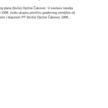
nog plana (bivše) Općine Čakovec. U sastavu naselja
do 1998. imalo ukupnu površinu građevnog zemljišta od
jenom i dopunom PP (bivše) Općine Čakovec 1998.,