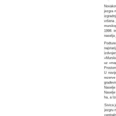
Novakov
jezgra 
izgradn
vršena 
murskog
1998. i
naselja
Podture
najstar
izdvoje
«Murske
uz «mag
Prostor
U novij
rezerve
građevi
Naselje
Naselje
ha, a I
Sivica 
jezgru 
central