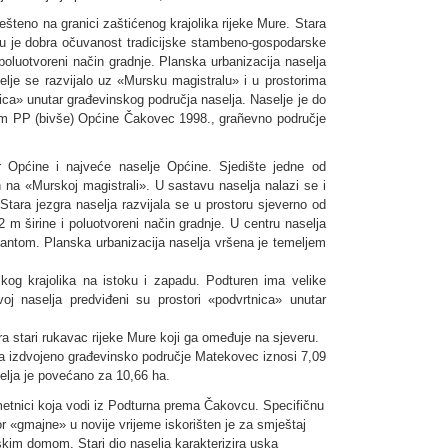
teno na granici zaštićenog krajolika rijeke Mure. Stara
aju je dobra očuvanost tradicijske stambeno-gospodarske
 poluotvoreni način gradnje. Planska urbanizacija naselja
lje se razvijalo uz «Mursku magistralu» i u prostorima
nica» unutar građevinskog područja naselja. Naselje je do
om PP (bivše) Općine Čakovec 1998., grañevno područje
r Općine i najveće naselje Općine. Sjedište jedne od
 na «Murskoj magistrali». U sastavu naselja nalazi se i
ara jezgra naselja razvijala se u prostoru sjeverno od
 m širine i poluotvoreni način gradnje. U centru naselja
antom. Planska urbanizacija naselja vršena je temeljem
kog krajolika na istoku i zapadu. Podturen ima velike
voj naselja predviđeni su prostori «podvrtnica» unutar
ra stari rukavac rijeke Mure koji ga omeđuje na sjeveru.
ga izdvojeno građevinsko područje Matekovec iznosi 7,09
lja je povećano za 10,66 ha.
metnici koja vodi iz Podturna prema Čakovcu. Specifičnu
or «gmajne» u novije vrijeme iskorišten je za smještaj
tskim domom. Stari dio naselja karakterizira uska