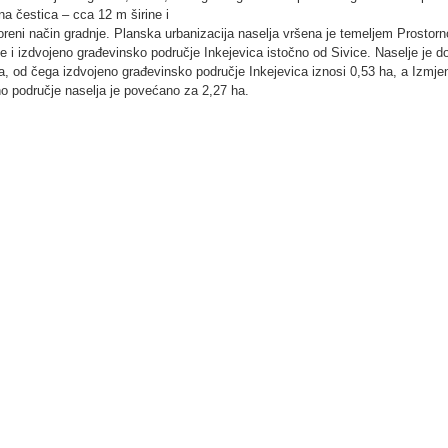
a čestica – cca 12 m širine i
oreni način gradnje. Planska urbanizacija naselja vršena je temeljem Prostor
se i izdvojeno građevinsko područje Inkejevica istočno od Sivice. Naselje je 
a, od čega izdvojeno građevinsko područje Inkejevica iznosi 0,53 ha, a Izm
o područje naselja je povećano za 2,27 ha.