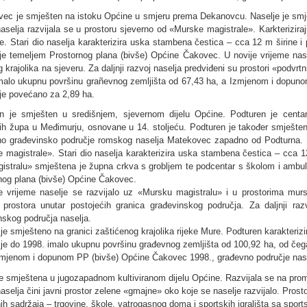
ec je smješten na istoku Općine u smjeru prema Dekanovcu. Naselje je smješ
naselja razvijala se u prostoru sjeverno od «Murske magistrale». Karkterizir
je. Stari dio naselja karakterizira uska stambena čestica – cca 12 m širine i
je temeljem Prostornog plana (bivše) Općine Čakovec. U novije vrijeme nase
 krajolika na sjeveru. Za daljnji razvoj naselja predviđeni su prostori «podvrt
malo ukupnu površinu grañevnog zemljišta od 67,43 ha, a Izmjenom i dopun
 je povećano za 2,89 ha.
n je smješten u središnjem, sjevernom dijelu Općine. Podturen je centa
ijih župa u Međimurju, osnovane u 14. stoljeću. Podturen je također smješten
no građevinsko područje romskog naselja Matekovec zapadno od Podturna. St
 magistrale». Stari dio naselja karakterizira uska stambena čestica – cca 12
istralu» smještena je župna crkva s grobljem te podcentar s školom i ambul
nog plana (bivše) Općine Čakovec.
e vrijeme naselje se razvijalo uz «Mursku magistralu» i u prostorima murs
 prostora unutar postojećih granica građevinskog područja. Za daljnji raz
nskog područja naselja.
 je smješteno na granici zaštićenog krajolika rijeke Mure. Podturen karakterizi
 je do 1998. imalo ukupnu površinu građevnog zemljišta od 100,92 ha, od če
zmjenom i dopunom PP (bivše) Općine Čakovec 1998., građevno područje nase
je smještena u jugozapadnom kultiviranom dijelu Općine. Razvijala se na pro
naselja čini javni prostor zelene «gmajne» oko koje se naselje razvijalo. Prost
nih sadržaja – trgovine, škole, vatrogasnog doma i sportskih igrališta sa spor