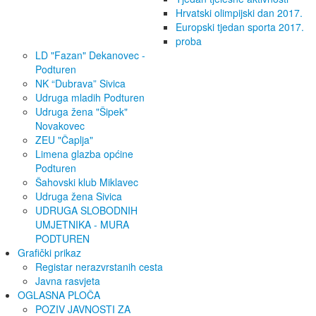
Hrvatski olimpijski dan 2017.
Europski tjedan sporta 2017.
proba
LD "Fazan" Dekanovec -
Podturen
NK “Dubrava” Sivica
Udruga mladih Podturen
Udruga žena "Šipek"
Novakovec
ZEU "Čaplja"
Limena glazba općine
Podturen
Šahovski klub Miklavec
Udruga žena Sivica
UDRUGA SLOBODNIH
UMJETNIKA - MURA
PODTUREN
Grafički prikaz
Registar nerazvrstanih cesta
Javna rasvjeta
OGLASNA PLOČA
POZIV JAVNOSTI ZA