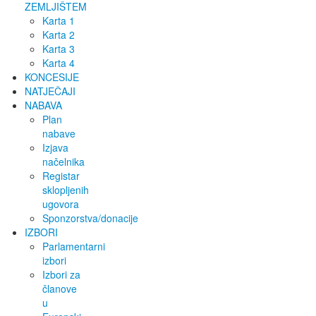
ZEMLJIŠTEM
Karta 1
Karta 2
Karta 3
Karta 4
KONCESIJE
NATJEČAJI
NABAVA
Plan
nabave
Izjava
načelnika
Registar
sklopljenih
ugovora
Sponzorstva/donacije
IZBORI
Parlamentarni
izbori
Izbori za
članove
u