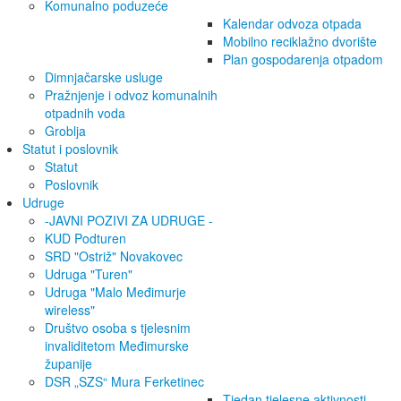
Komunalno poduzeće
Kalendar odvoza otpada
Mobilno reciklažno dvorište
Plan gospodarenja otpadom
Dimnjačarske usluge
Pražnjenje i odvoz komunalnih
otpadnih voda
Groblja
Statut i poslovnik
Statut
Poslovnik
Udruge
-JAVNI POZIVI ZA UDRUGE -
KUD Podturen
SRD "Ostriž" Novakovec
Udruga "Turen"
Udruga "Malo Međimurje
wireless"
Društvo osoba s tjelesnim
invaliditetom Međimurske
županije
DSR „SZS“ Mura Ferketinec
Tjedan tjelesne aktivnosti