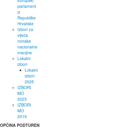
Europski
parlament
iz
Republike
Hrvatske
Izbori za
vijeća
romske
nacionalne
manjine
Lokalni
izbori
Lokalni
izbori
2025
IZBORI
MO
2023
IZBORI
MO
2019
OPĆINA PODTUREN