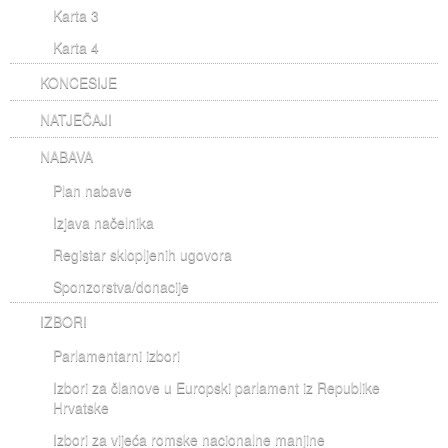
Karta 3
Karta 4
KONCESIJE
NATJEČAJI
NABAVA
Plan nabave
Izjava načelnika
Registar sklopljenih ugovora
Sponzorstva/donacije
IZBORI
Parlamentarni izbori
Izbori za članove u Europski parlament iz Republike
Hrvatske
Izbori za vijeća romske nacionalne manjine