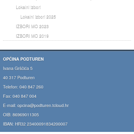
Lokalni izbori
Lokalni izbori 2025
IZBORI MO 2023
IZBORI MO 2019
OPĆINA PODTUREN
Ivana Grščića 5
40 317 Podturen
Telefon: 040 847 260
Fax: 040 847 004
E-mail: opcina@podturen.tcloud.hr
OIB: 86969011305
IBAN: HR32 23400091834200007