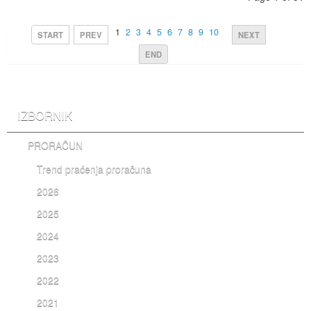
1
2
3
4
5
6
7
8
9
10
START
PREV
NEXT
END
IZBORNIK
PRORAČUN
Trend praćenja proračuna
2026
2025
2024
2023
2022
2021