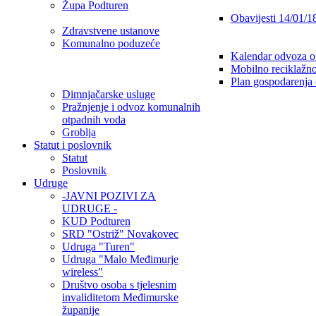
Župa Podturen
Obavijesti 14/01/1
Zdravstvene ustanove
Komunalno poduzeće
Kalendar odvoza o
Mobilno reciklažno
Plan gospodarenja
Dimnjačarske usluge
Pražnjenje i odvoz komunalnih
otpadnih voda
Groblja
Statut i poslovnik
Statut
Poslovnik
Udruge
-JAVNI POZIVI ZA
UDRUGE -
KUD Podturen
SRD "Ostriž" Novakovec
Udruga "Turen"
Udruga "Malo Međimurje
wireless"
Društvo osoba s tjelesnim
invaliditetom Međimurske
županije