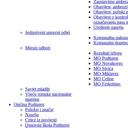
Zaustavimo ambroz
Obavijest, ambrozi
Obavijest, poljski 
Obavijest o kontro
označavanja pasa 
Uređenje naselja
Jedinstveni upravni odjel
Komunalna nakna
Komunalni doprin
Mjesni odbori
Rezultati izbora
MO Podturen
MO Novakovec
MO Sivica
MO Miklavec
MO Celine
MO Ferketinec
Savjet mladih
Vijeće romske nacionalne
manjine
Općina Podturen
Položaj i značaj
Naselja
Crtice iz povijesti
Osnovna škola Podturen