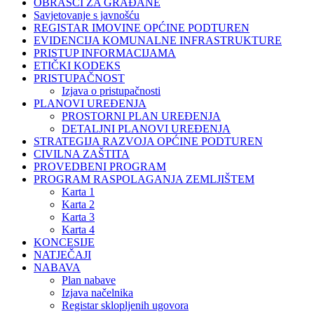
OBRASCI ZA GRAĐANE
Savjetovanje s javnošću
REGISTAR IMOVINE OPĆINE PODTUREN
EVIDENCIJA KOMUNALNE INFRASTRUKTURE
PRISTUP INFORMACIJAMA
ETIČKI KODEKS
PRISTUPAČNOST
Izjava o pristupačnosti
PLANOVI UREĐENJA
PROSTORNI PLAN UREĐENJA
DETALJNI PLANOVI UREĐENJA
STRATEGIJA RAZVOJA OPĆINE PODTUREN
CIVILNA ZAŠTITA
PROVEDBENI PROGRAM
PROGRAM RASPOLAGANJA ZEMLJIŠTEM
Karta 1
Karta 2
Karta 3
Karta 4
KONCESIJE
NATJEČAJI
NABAVA
Plan nabave
Izjava načelnika
Registar sklopljenih ugovora