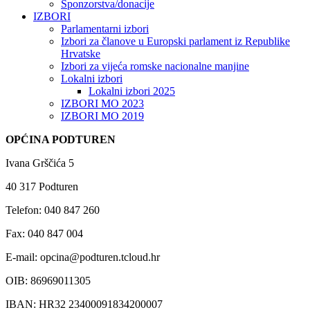
Sponzorstva/donacije
IZBORI
Parlamentarni izbori
Izbori za članove u Europski parlament iz Republike
Hrvatske
Izbori za vijeća romske nacionalne manjine
Lokalni izbori
Lokalni izbori 2025
IZBORI MO 2023
IZBORI MO 2019
OPĆINA PODTUREN
Ivana Grščića 5
40 317 Podturen
Telefon: 040 847 260
Fax: 040 847 004
E-mail: opcina@podturen.tcloud.hr
OIB: 86969011305
IBAN: HR32 23400091834200007