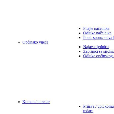
Pitajte načelnika
Odluke načelnika
Popis sponzorstva 
Općinsko vijeće
Najava sjednica
Zapisnici sa sjedni
Odluke općinskog 
Komunalni redar
Prijava / upit kom
redaru