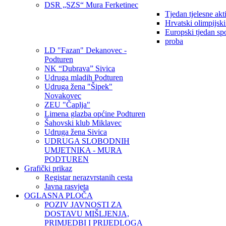
DSR „SZS“ Mura Ferketinec
Tjedan tjelesne akt
Hrvatski olimpijsk
Europski tjedan sp
proba
LD "Fazan" Dekanovec -
Podturen
NK “Dubrava” Sivica
Udruga mladih Podturen
Udruga žena "Šipek"
Novakovec
ZEU "Čaplja"
Limena glazba općine Podturen
Šahovski klub Miklavec
Udruga žena Sivica
UDRUGA SLOBODNIH
UMJETNIKA - MURA
PODTUREN
Grafički prikaz
Registar nerazvrstanih cesta
Javna rasvjeta
OGLASNA PLOČA
POZIV JAVNOSTI ZA
DOSTAVU MIŠLJENJA,
PRIMJEDBI I PRIJEDLOGA