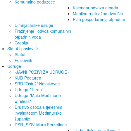
Komunalno poduzeće
Kalendar odvoza otpada
Mobilno reciklažno dvorište
Plan gospodarenja otpadom
Dimnjačarske usluge
Pražnjenje i odvoz komunalnih
otpadnih voda
Groblja
Statut i poslovnik
Statut
Poslovnik
Udruge
-JAVNI POZIVI ZA UDRUGE -
KUD Podturen
SRD "Ostriž" Novakovec
Udruga "Turen"
Udruga "Malo Međimurje
wireless"
Društvo osoba s tjelesnim
invaliditetom Međimurske
županije
DSR „SZS“ Mura Ferketinec
Tjedan tjelesne aktivnosti