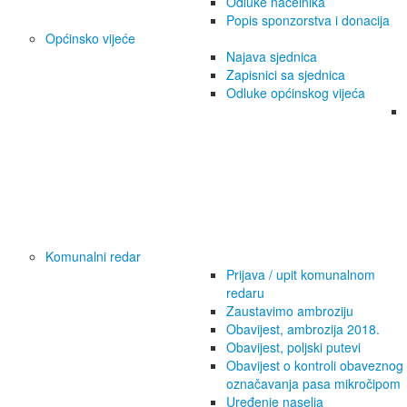
Odluke načelnika
Popis sponzorstva i donacija
Općinsko vijeće
Najava sjednica
Zapisnici sa sjednica
Odluke općinskog vijeća
Komunalni redar
Prijava / upit komunalnom
redaru
Zaustavimo ambroziju
Obavijest, ambrozija 2018.
Obavijest, poljski putevi
Obavijest o kontroli obaveznog
označavanja pasa mikročipom
Uređenje naselja