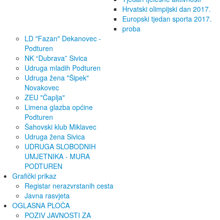
Hrvatski olimpijski dan 2017.
Europski tjedan sporta 2017.
proba
LD "Fazan" Dekanovec -
Podturen
NK “Dubrava” Sivica
Udruga mladih Podturen
Udruga žena "Šipek"
Novakovec
ZEU "Čaplja"
Limena glazba općine
Podturen
Šahovski klub Miklavec
Udruga žena Sivica
UDRUGA SLOBODNIH
UMJETNIKA - MURA
PODTUREN
Grafički prikaz
Registar nerazvrstanih cesta
Javna rasvjeta
OGLASNA PLOČA
POZIV JAVNOSTI ZA