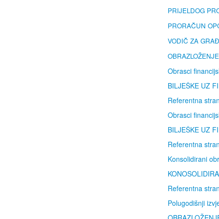
PRIJELDOG PRO
PRORAČUN OPĆIN
VODIČ ZA GRA
OBRAZLOŽENJE
Obrasci financijs
BILJEŠKE UZ FI
Referentna stran
Obrasci financijs
BILJEŠKE UZ FI
Referentna stran
Konsolidirani obr
KONOSOLIDIRAN
Referentna stran
Polugodišnji izv
OBRAZLOŽENJE