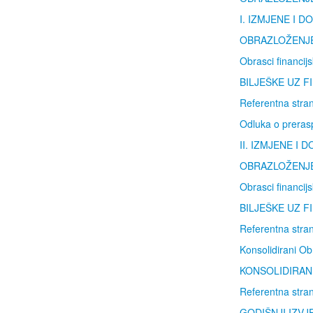
I. IZMJENE I 
OBRAZLOŽENJE
Obrasci financijs
BILJEŠKE UZ FI
Referentna stran
Odluka o preras
I
I. IZMJENE I
OBRAZLOŽENJE
Obrasci financijs
BILJEŠKE UZ FI
Referentna stran
Konsolidirani Obr
KONSOLIDIRANE 
Referentna stran
GODIŠNJI IZVJ