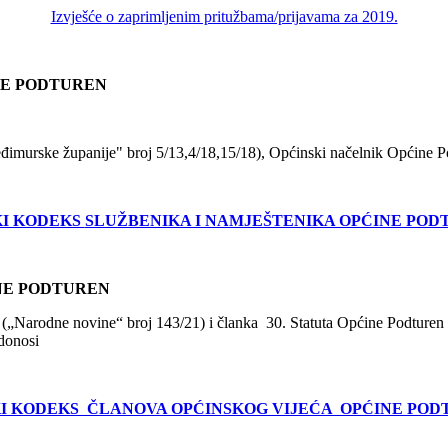
Izvješće o zaprimljenim pritužbama/prijavama za 2019.
NE PODTUREN
eđimurske županije" broj 5/13,4/18,15/18), Općinski načelnik Općine P
KI KODEKS
SLUŽBENIKA I NAMJEŠTENIKA OPĆINE POD
NE PODTUREN
a („Narodne novine“ broj 143/21) i članka 30. Statuta Općine Podture
donosi
I KODEKS ČLANOVA OPĆINSKOG VIJEĆA OPĆINE PO