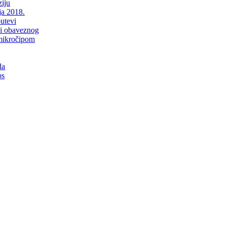
iju
ja 2018.
putevi
li obaveznog
mikročipom
da
os