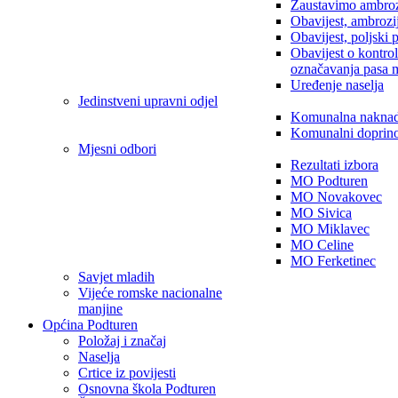
Zaustavimo ambroz
Obavijest, ambrozi
Obavijest, poljski 
Obavijest o kontro
označavanja pasa 
Uređenje naselja
Jedinstveni upravni odjel
Komunalna nakna
Komunalni doprin
Mjesni odbori
Rezultati izbora
MO Podturen
MO Novakovec
MO Sivica
MO Miklavec
MO Celine
MO Ferketinec
Savjet mladih
Vijeće romske nacionalne
manjine
Općina Podturen
Položaj i značaj
Naselja
Crtice iz povijesti
Osnovna škola Podturen