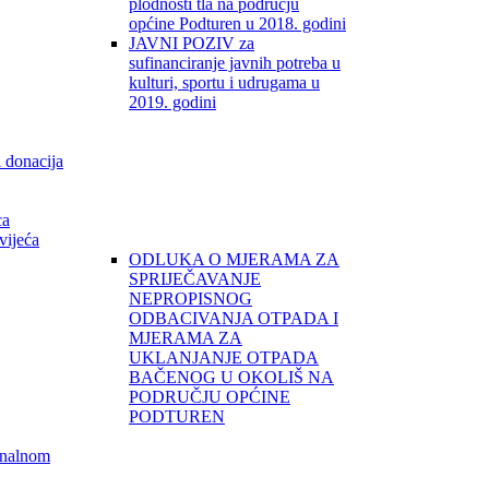
plodnosti tla na području
općine Podturen u 2018. godini
JAVNI POZIV za
sufinanciranje javnih potreba u
kulturi, sportu i udrugama u
2019. godini
i donacija
ca
vijeća
ODLUKA O MJERAMA ZA
SPRIJEČAVANJE
NEPROPISNOG
ODBACIVANJA OTPADA I
MJERAMA ZA
UKLANJANJE OTPADA
BAČENOG U OKOLIŠ NA
PODRUČJU OPĆINE
PODTUREN
unalnom