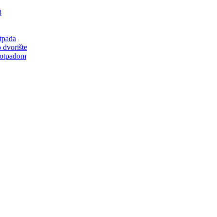
8
tpada
 dvorište
 otpadom