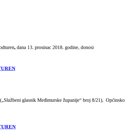
odturen
,
dana 13. prosinac 2018. godine, donosi
TUREN
n („Službeni glasnik Međimurske županije“ broj 8/21), Općinsko
DTUREN