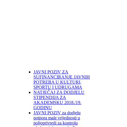
JAVNI POZIV ZA
SUFINANCIRANJE JAVNIH
POTREBA U KULTURI,
SPORTU I UDRUGAMA
NATJEČAJ ZA DODJELU
STIPENDIJA ZA
AKADEMSKU 2018./19.
GODINU
JAVNI POZIV za dodjelu
potpora male vrijednosti u
poljoprivredi za kontrolu