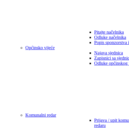
Pitajte načelnika
Odluke načelnika
Popis sponzorstva 
Općinsko vijeće
Najava sjednica
Zapisnici sa sjedni
Odluke općinskog 
Komunalni redar
Prijava / upit kom
redaru