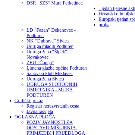
DSR „SZS“ Mura Ferketinec
Tjedan tjelesne akt
Hrvatski olimpijsk
Europski tjedan sp
proba
LD "Fazan" Dekanovec -
Podturen
NK “Dubrava” Sivica
Udruga mladih Podturen
Udruga žena "Šipek"
Novakovec
ZEU "Čaplja"
Limena glazba općine Podturen
Šahovski klub Miklavec
Udruga žena Sivica
UDRUGA SLOBODNIH
UMJETNIKA - MURA
PODTUREN
Grafički prikaz
Registar nerazvrstanih cesta
Javna rasvjeta
OGLASNA PLOČA
POZIV JAVNOSTI ZA
DOSTAVU MIŠLJENJA,
PRIMJEDBI I PRIJEDLOGA