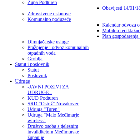
Župa Podturen
Obavijesti 14/01/1
Zdravstvene ustanove
Komunalno poduzeće
Kalendar odvoza o
Mobilno reciklažno
Plan gospodarenja
Dimnjačarske usluge
Pražnjenje i odvoz komunalnih
otpadnih voda
Groblja
Statut i poslovnik
Statut
Poslovnik
Udruge
-JAVNI POZIVI ZA
UDRUGE -
KUD Podturen
SRD "Ostriž" Novakovec
Udruga "Turen"
Udruga "Malo Međimurje
wireless"
Društvo osoba s tjelesnim
invaliditetom Međimurske
županije