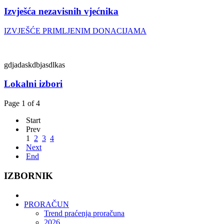
Izvješća nezavisnih vjećnika
IZVJEŠĆE PRIMLJENIM DONACIJAMA
gdjadaskdbjasdlkas
Lokalni izbori
Page 1 of 4
Start
Prev
1
2
3
4
Next
End
IZBORNIK
PRORAČUN
Trend praćenja proračuna
2026