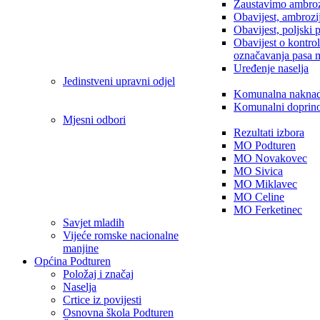
Zaustavimo ambroz
Obavijest, ambrozi
Obavijest, poljski 
Obavijest o kontro
označavanja pasa 
Uređenje naselja
Jedinstveni upravni odjel
Komunalna nakna
Komunalni doprin
Mjesni odbori
Rezultati izbora
MO Podturen
MO Novakovec
MO Sivica
MO Miklavec
MO Celine
MO Ferketinec
Savjet mladih
Vijeće romske nacionalne
manjine
Općina Podturen
Položaj i značaj
Naselja
Crtice iz povijesti
Osnovna škola Podturen