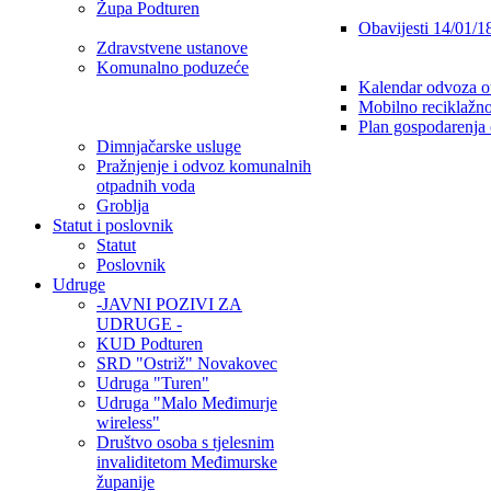
Župa Podturen
Obavijesti 14/01/1
Zdravstvene ustanove
Komunalno poduzeće
Kalendar odvoza o
Mobilno reciklažno
Plan gospodarenja
Dimnjačarske usluge
Pražnjenje i odvoz komunalnih
otpadnih voda
Groblja
Statut i poslovnik
Statut
Poslovnik
Udruge
-JAVNI POZIVI ZA
UDRUGE -
KUD Podturen
SRD "Ostriž" Novakovec
Udruga "Turen"
Udruga "Malo Međimurje
wireless"
Društvo osoba s tjelesnim
invaliditetom Međimurske
županije