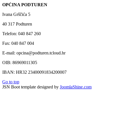
OPĆINA PODTUREN
Ivana Grščića 5
40 317 Podturen
Telefon: 040 847 260
Fax: 040 847 004
E-mail: opcina@podturen.tcloud.hr
OIB: 86969011305
IBAN: HR32 23400091834200007
Go to top
JSN Boot template designed by
JoomlaShine.com