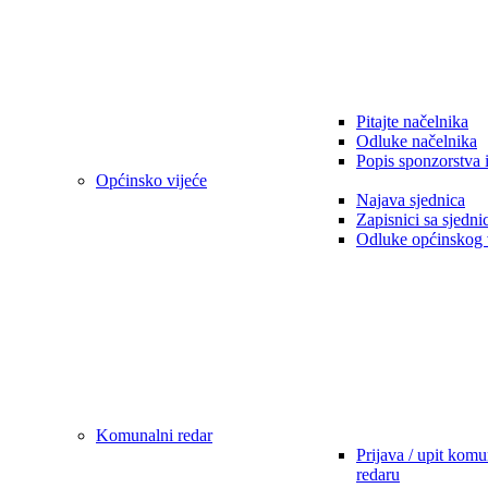
Pitajte načelnika
Odluke načelnika
Popis sponzorstva 
Općinsko vijeće
Najava sjednica
Zapisnici sa sjedni
Odluke općinskog 
Komunalni redar
Prijava / upit kom
redaru