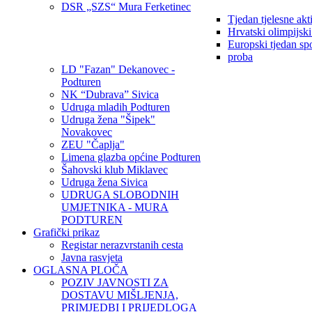
DSR „SZS“ Mura Ferketinec
Tjedan tjelesne akt
Hrvatski olimpijsk
Europski tjedan sp
proba
LD "Fazan" Dekanovec -
Podturen
NK “Dubrava” Sivica
Udruga mladih Podturen
Udruga žena "Šipek"
Novakovec
ZEU "Čaplja"
Limena glazba općine Podturen
Šahovski klub Miklavec
Udruga žena Sivica
UDRUGA SLOBODNIH
UMJETNIKA - MURA
PODTUREN
Grafički prikaz
Registar nerazvrstanih cesta
Javna rasvjeta
OGLASNA PLOČA
POZIV JAVNOSTI ZA
DOSTAVU MIŠLJENJA,
PRIMJEDBI I PRIJEDLOGA