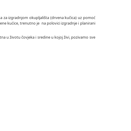
eba za izgradnjom okupljališta (drvena kučica) uz pomoć
e kućice, trenutno je na polovici izgradnje i planirani
itna u životu čovjeka i sredine u kojoj živi, pozivamo sve