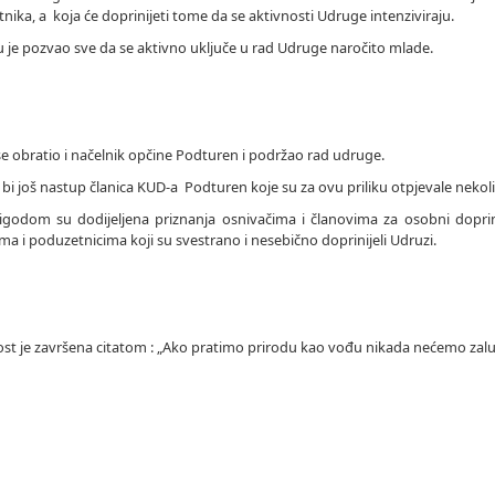
nika, a koja će doprinijeti tome da se aktivnosti Udruge intenziviraju.
u je pozvao sve da se aktivno uključe u rad Udruge naročito mlade.
e obratio i načelnik opčine Podturen i podržao rad udruge.
li bi još nastup članica KUD-a Podturen koje su za ovu priliku otpjevale neko
godom su dodijeljena priznanja osnivačima i članovima za osobni doprin
a i poduzetnicima koji su svestrano i nesebično doprinijeli Udruzi.
st je završena citatom : „Ako pratimo prirodu kao vođu nikada nećemo zalutat