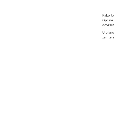
Kako Ud
Općine.
dovršet
U planu 
zainter