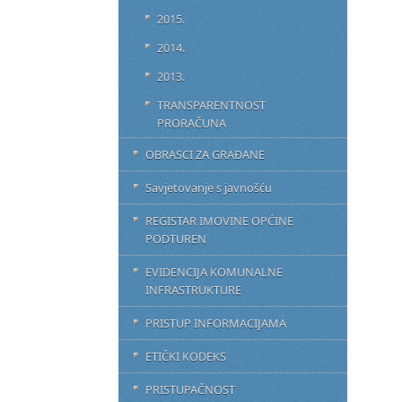
2015.
2014.
2013.
TRANSPARENTNOST
PRORAČUNA
OBRASCI ZA GRAĐANE
Savjetovanje s javnošću
REGISTAR IMOVINE OPĆINE
PODTUREN
EVIDENCIJA KOMUNALNE
INFRASTRUKTURE
PRISTUP INFORMACIJAMA
ETIČKI KODEKS
PRISTUPAČNOST