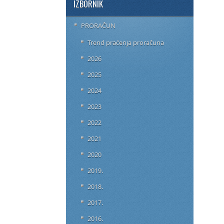
IZBORNIK
PRORAČUN
Trend praćenja proračuna
2026
2025
2024
2023
2022
2021
2020
2019.
2018.
2017.
2016.