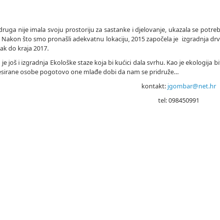
ruga nije imala svoju prostoriju za sastanke i djelovanje, ukazala se potr
 Nakon što smo pronašli adekvatnu lokaciju, 2015 započela je izgradnja drven
ak do kraja 2017.
je još i izgradnja Ekološke staze koja bi kućici dala svrhu. Kao je ekologija b
esirane osobe pogotovo one mlađe dobi da nam se pridruže…
kontakt:
jgombar@net.hr
tel: 098450991