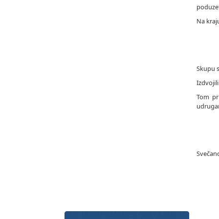
poduzet
Na kraj
Skupu s
Izdvoji
Tom pri
udrugam
Svečano