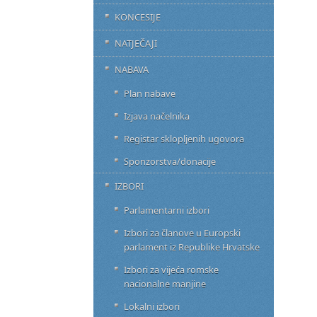
KONCESIJE
NATJEČAJI
NABAVA
Plan nabave
Izjava načelnika
Registar sklopljenih ugovora
Sponzorstva/donacije
IZBORI
Parlamentarni izbori
Izbori za članove u Europski
parlament iz Republike Hrvatske
Izbori za vijeća romske
nacionalne manjine
Lokalni izbori