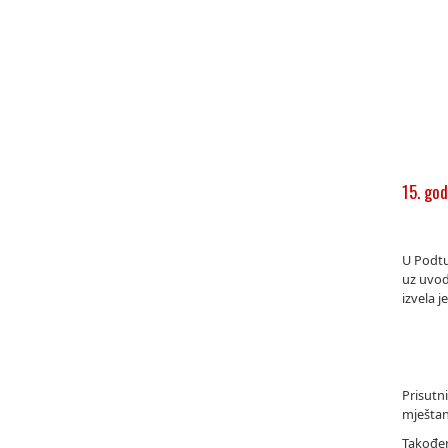
15. go
U Podtu
uz uvod
izvela 
Prisutn
mještan
Također