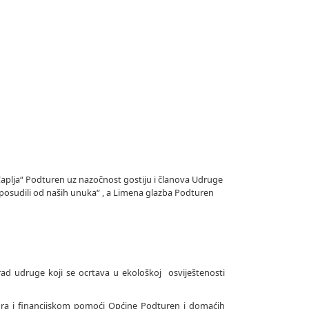
„Čaplja“ Podturen uz nazočnost gostiju i članova Udruge
e posudili od naših unuka“ , a Limena glazba Podturen
rad udruge koji se ocrtava u ekološkoj osviještenosti
ora i financijskom pomoći Općine Podturen i domaćih