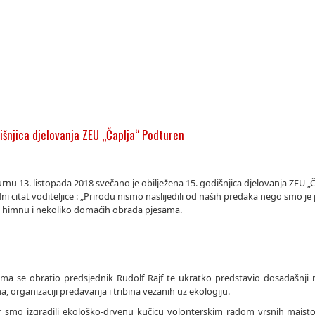
dišnjica djelovanja ZEU „Čaplja“ Podturen
rnu 13. listopada 2018 svečano je obilježena 15. godišnjica djelovanja ZEU 
ni citat voditeljice : „Prirodu nismo naslijedili od naših predaka nego smo j
je himnu i nekoliko domaćih obrada pjesama.
ima se obratio predsjednik Rudolf Rajf te ukratko predstavio dosadašnji 
a, organizaciji predavanja i tribina vezanih uz ekologiju.
 smo izgradili ekološko-drvenu kučicu volonterskim radom vrsnih majst