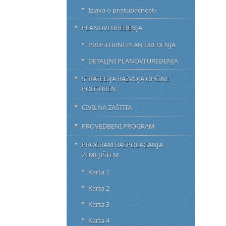
Izjava o pristupačnosti
PLANOVI UREĐENJA
PROSTORNI PLAN UREĐENJA
DETALJNI PLANOVI UREĐENJA
STRATEGIJA RAZVOJA OPĆINE
PODTUREN
CIVILNA ZAŠTITA
PROVEDBENI PROGRAM
PROGRAM RASPOLAGANJA
ZEMLJIŠTEM
Karta 1
Karta 2
Karta 3
Karta 4