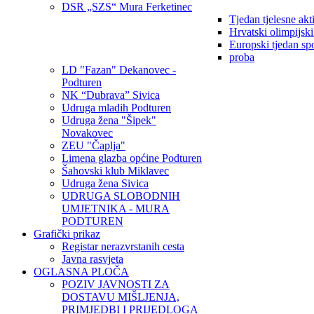
DSR „SZS“ Mura Ferketinec
Tjedan tjelesne akt
Hrvatski olimpijsk
Europski tjedan sp
proba
LD "Fazan" Dekanovec -
Podturen
NK “Dubrava” Sivica
Udruga mladih Podturen
Udruga žena "Šipek"
Novakovec
ZEU "Čaplja"
Limena glazba općine Podturen
Šahovski klub Miklavec
Udruga žena Sivica
UDRUGA SLOBODNIH
UMJETNIKA - MURA
PODTUREN
Grafički prikaz
Registar nerazvrstanih cesta
Javna rasvjeta
OGLASNA PLOČA
POZIV JAVNOSTI ZA
DOSTAVU MIŠLJENJA,
PRIMJEDBI I PRIJEDLOGA