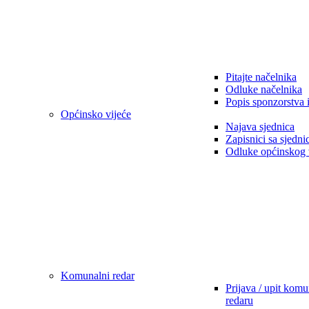
Pitajte načelnika
Odluke načelnika
Popis sponzorstva 
Općinsko vijeće
Najava sjednica
Zapisnici sa sjedni
Odluke općinskog 
Komunalni redar
Prijava / upit kom
redaru