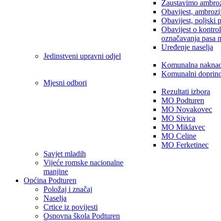
Zaustavimo ambroz
Obavijest, ambrozi
Obavijest, poljski 
Obavijest o kontro
označavanja pasa 
Uređenje naselja
Jedinstveni upravni odjel
Komunalna nakna
Komunalni doprin
Mjesni odbori
Rezultati izbora
MO Podturen
MO Novakovec
MO Sivica
MO Miklavec
MO Celine
MO Ferketinec
Savjet mladih
Vijeće romske nacionalne
manjine
Općina Podturen
Položaj i značaj
Naselja
Crtice iz povijesti
Osnovna škola Podturen