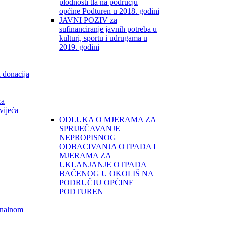
plodnosti tla na području
općine Podturen u 2018. godini
JAVNI POZIV za
sufinanciranje javnih potreba u
kulturi, sportu i udrugama u
2019. godini
i donacija
ca
vijeća
ODLUKA O MJERAMA ZA
SPRIJEČAVANJE
NEPROPISNOG
ODBACIVANJA OTPADA I
MJERAMA ZA
UKLANJANJE OTPADA
BAČENOG U OKOLIŠ NA
PODRUČJU OPĆINE
PODTUREN
unalnom