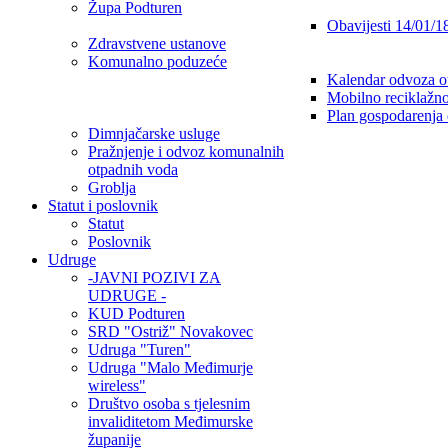
Župa Podturen
Obavijesti 14/01/1
Zdravstvene ustanove
Komunalno poduzeće
Kalendar odvoza o
Mobilno reciklažno
Plan gospodarenja
Dimnjačarske usluge
Pražnjenje i odvoz komunalnih
otpadnih voda
Groblja
Statut i poslovnik
Statut
Poslovnik
Udruge
-JAVNI POZIVI ZA
UDRUGE -
KUD Podturen
SRD "Ostriž" Novakovec
Udruga "Turen"
Udruga "Malo Međimurje
wireless"
Društvo osoba s tjelesnim
invaliditetom Međimurske
županije