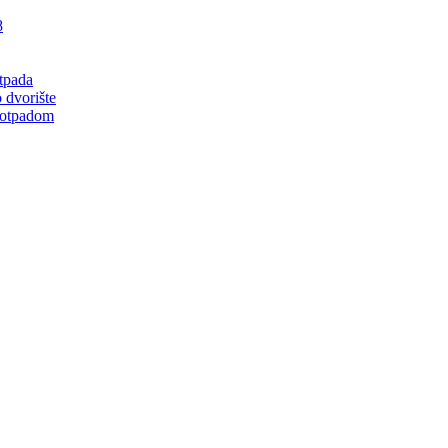
8
tpada
 dvorište
 otpadom