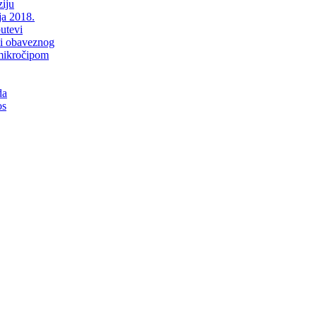
iju
ja 2018.
putevi
li obaveznog
mikročipom
da
os