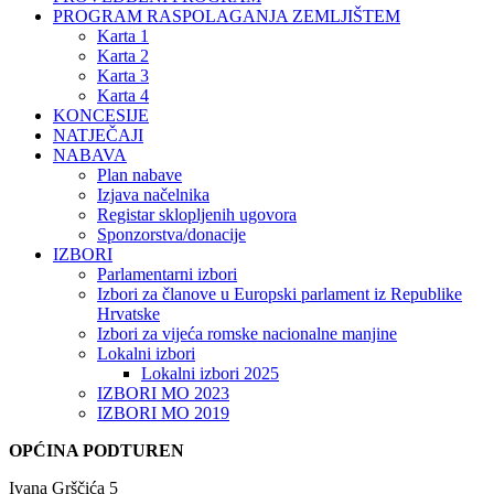
PROGRAM RASPOLAGANJA ZEMLJIŠTEM
Karta 1
Karta 2
Karta 3
Karta 4
KONCESIJE
NATJEČAJI
NABAVA
Plan nabave
Izjava načelnika
Registar sklopljenih ugovora
Sponzorstva/donacije
IZBORI
Parlamentarni izbori
Izbori za članove u Europski parlament iz Republike
Hrvatske
Izbori za vijeća romske nacionalne manjine
Lokalni izbori
Lokalni izbori 2025
IZBORI MO 2023
IZBORI MO 2019
OPĆINA PODTUREN
Ivana Grščića 5