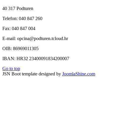
40 317 Podturen
Telefon: 040 847 260
Fax: 040 847 004
E-mail: opcina@podturen.tcloud.hr
OIB: 86969011305
IBAN: HR32 23400091834200007
Go to top
JSN Boot template designed by
JoomlaShine.com