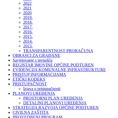
2022
2021
2020
2019.
2018.
2017.
2016.
2015.
2014.
2013.
TRANSPARENTNOST PRORAČUNA
OBRASCI ZA GRAĐANE
Savjetovanje s javnošću
REGISTAR IMOVINE OPĆINE PODTUREN
EVIDENCIJA KOMUNALNE INFRASTRUKTURE
PRISTUP INFORMACIJAMA
ETIČKI KODEKS
PRISTUPAČNOST
Izjava o pristupačnosti
PLANOVI UREĐENJA
PROSTORNI PLAN UREĐENJA
DETALJNI PLANOVI UREĐENJA
STRATEGIJA RAZVOJA OPĆINE PODTUREN
CIVILNA ZAŠTITA
PROVEDBENI PROGRAM