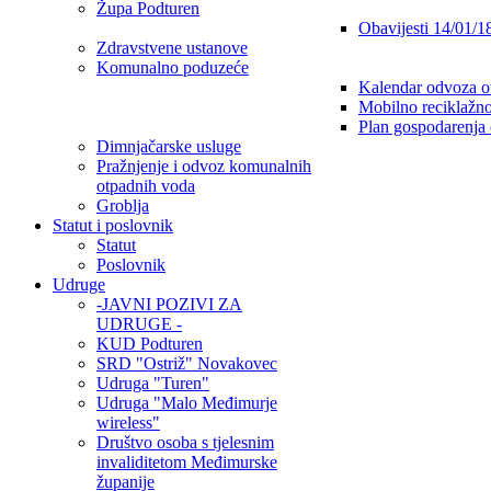
Župa Podturen
Obavijesti 14/01/1
Zdravstvene ustanove
Komunalno poduzeće
Kalendar odvoza o
Mobilno reciklažno
Plan gospodarenja
Dimnjačarske usluge
Pražnjenje i odvoz komunalnih
otpadnih voda
Groblja
Statut i poslovnik
Statut
Poslovnik
Udruge
-JAVNI POZIVI ZA
UDRUGE -
KUD Podturen
SRD "Ostriž" Novakovec
Udruga "Turen"
Udruga "Malo Međimurje
wireless"
Društvo osoba s tjelesnim
invaliditetom Međimurske
županije