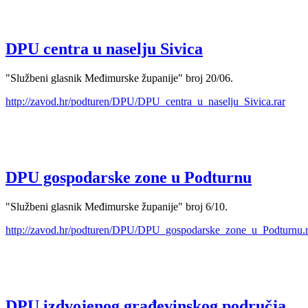
DPU centra u naselju Sivica
"Službeni glasnik Međimurske županije" broj 20/06.
http://zavod.hr/podturen/DPU/DPU_centra_u_naselju_Sivica.rar
DPU gospodarske zone u Podturnu
"Službeni glasnik Međimurske županije" broj 6/10.
http://zavod.hr/podturen/DPU/DPU_gospodarske_zone_u_Podturnu.r
DPU izdvojenog građevinskog područja