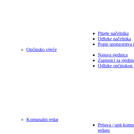
Pitajte načelnika
Odluke načelnika
Popis sponzorstva 
Općinsko vijeće
Najava sjednica
Zapisnici sa sjedni
Odluke općinskog 
Komunalni redar
Prijava / upit kom
redaru