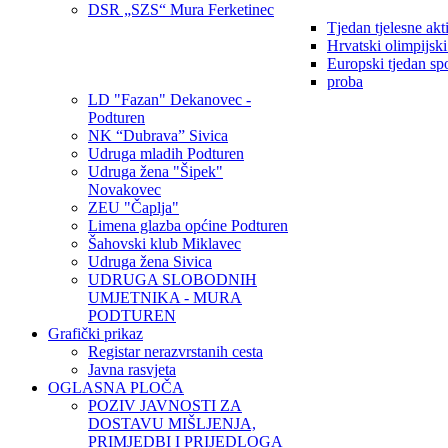
DSR „SZS“ Mura Ferketinec
Tjedan tjelesne akt
Hrvatski olimpijsk
Europski tjedan sp
proba
LD "Fazan" Dekanovec -
Podturen
NK “Dubrava” Sivica
Udruga mladih Podturen
Udruga žena "Šipek"
Novakovec
ZEU "Čaplja"
Limena glazba općine Podturen
Šahovski klub Miklavec
Udruga žena Sivica
UDRUGA SLOBODNIH
UMJETNIKA - MURA
PODTUREN
Grafički prikaz
Registar nerazvrstanih cesta
Javna rasvjeta
OGLASNA PLOČA
POZIV JAVNOSTI ZA
DOSTAVU MIŠLJENJA,
PRIMJEDBI I PRIJEDLOGA