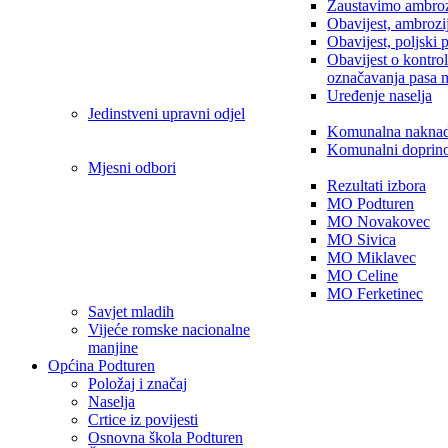
Zaustavimo ambroz
Obavijest, ambrozi
Obavijest, poljski 
Obavijest o kontro
označavanja pasa 
Uređenje naselja
Jedinstveni upravni odjel
Komunalna nakna
Komunalni doprin
Mjesni odbori
Rezultati izbora
MO Podturen
MO Novakovec
MO Sivica
MO Miklavec
MO Celine
MO Ferketinec
Savjet mladih
Vijeće romske nacionalne
manjine
Općina Podturen
Položaj i značaj
Naselja
Crtice iz povijesti
Osnovna škola Podturen