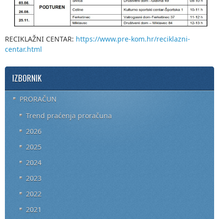
RECIKLAŽNI CENTAR:
https://www.pre-kom.hr/reciklazni-
centar.html
IZBORNIK
PRORAČUN
Trend praćenja proračuna
2026
2025
2024
2023
2022
2021