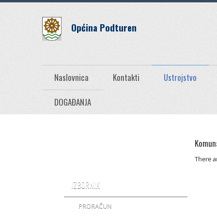
Općina Podturen
Naslovnica
Kontakti
Ustrojstvo
DOGAĐANJA
Komuna
There ar
IZBORNIK
PRORAČUN