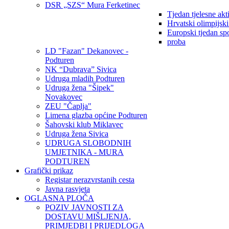
DSR „SZS“ Mura Ferketinec
Tjedan tjelesne akt
Hrvatski olimpijsk
Europski tjedan sp
proba
LD "Fazan" Dekanovec -
Podturen
NK “Dubrava” Sivica
Udruga mladih Podturen
Udruga žena "Šipek"
Novakovec
ZEU "Čaplja"
Limena glazba općine Podturen
Šahovski klub Miklavec
Udruga žena Sivica
UDRUGA SLOBODNIH
UMJETNIKA - MURA
PODTUREN
Grafički prikaz
Registar nerazvrstanih cesta
Javna rasvjeta
OGLASNA PLOČA
POZIV JAVNOSTI ZA
DOSTAVU MIŠLJENJA,
PRIMJEDBI I PRIJEDLOGA