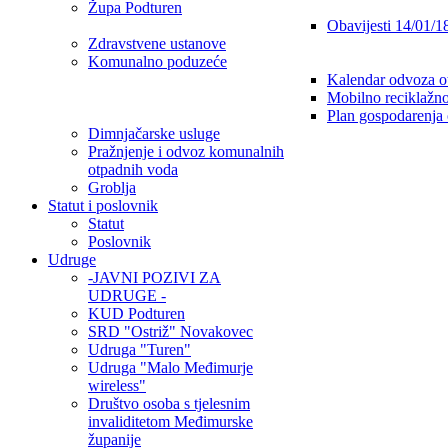
Župa Podturen
Obavijesti 14/01/1
Zdravstvene ustanove
Komunalno poduzeće
Kalendar odvoza o
Mobilno reciklažno
Plan gospodarenja
Dimnjačarske usluge
Pražnjenje i odvoz komunalnih
otpadnih voda
Groblja
Statut i poslovnik
Statut
Poslovnik
Udruge
-JAVNI POZIVI ZA
UDRUGE -
KUD Podturen
SRD "Ostriž" Novakovec
Udruga "Turen"
Udruga "Malo Međimurje
wireless"
Društvo osoba s tjelesnim
invaliditetom Međimurske
županije