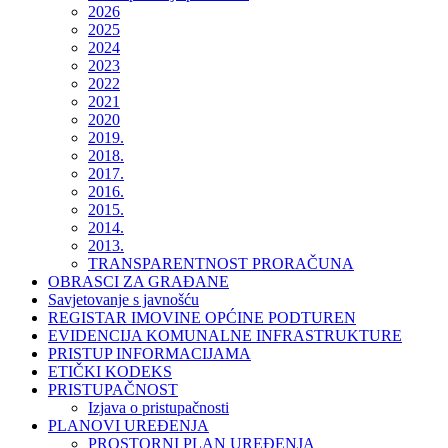
2026
2025
2024
2023
2022
2021
2020
2019.
2018.
2017.
2016.
2015.
2014.
2013.
TRANSPARENTNOST PRORAČUNA
OBRASCI ZA GRAĐANE
Savjetovanje s javnošću
REGISTAR IMOVINE OPĆINE PODTUREN
EVIDENCIJA KOMUNALNE INFRASTRUKTURE
PRISTUP INFORMACIJAMA
ETIČKI KODEKS
PRISTUPAČNOST
Izjava o pristupačnosti
PLANOVI UREĐENJA
PROSTORNI PLAN UREĐENJA