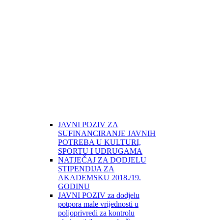
JAVNI POZIV ZA
SUFINANCIRANJE JAVNIH
POTREBA U KULTURI,
SPORTU I UDRUGAMA
NATJEČAJ ZA DODJELU
STIPENDIJA ZA
AKADEMSKU 2018./19.
GODINU
JAVNI POZIV za dodjelu
potpora male vrijednosti u
poljoprivredi za kontrolu