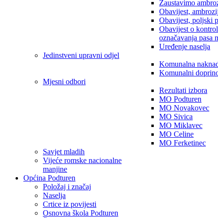
Zaustavimo ambroz
Obavijest, ambrozi
Obavijest, poljski 
Obavijest o kontro
označavanja pasa 
Uređenje naselja
Jedinstveni upravni odjel
Komunalna nakna
Komunalni doprin
Mjesni odbori
Rezultati izbora
MO Podturen
MO Novakovec
MO Sivica
MO Miklavec
MO Celine
MO Ferketinec
Savjet mladih
Vijeće romske nacionalne
manjine
Općina Podturen
Položaj i značaj
Naselja
Crtice iz povijesti
Osnovna škola Podturen