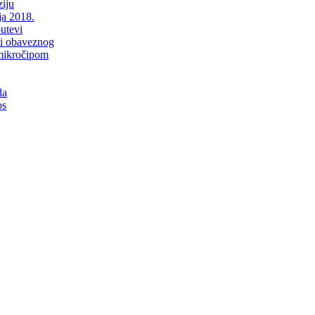
iju
ja 2018.
putevi
li obaveznog
mikročipom
da
os