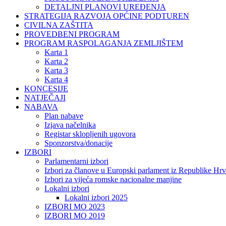
DETALJNI PLANOVI UREĐENJA
STRATEGIJA RAZVOJA OPĆINE PODTUREN
CIVILNA ZAŠTITA
PROVEDBENI PROGRAM
PROGRAM RASPOLAGANJA ZEMLJIŠTEM
Karta 1
Karta 2
Karta 3
Karta 4
KONCESIJE
NATJEČAJI
NABAVA
Plan nabave
Izjava načelnika
Registar sklopljenih ugovora
Sponzorstva/donacije
IZBORI
Parlamentarni izbori
Izbori za članove u Europski parlament iz Republike Hrv
Izbori za vijeća romske nacionalne manjine
Lokalni izbori
Lokalni izbori 2025
IZBORI MO 2023
IZBORI MO 2019