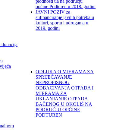
plodnosti tla na području
općine Podturen u 2018. godini
JAVNI POZIV za
sufinanciranje javnih potreba u
kulturi, sportu i udrugama u
2019. godini
i donacija
ca
vijeća
ODLUKA O MJERAMA ZA
SPRIJEČAVANJE
NEPROPISNOG
ODBACIVANJA OTPADA I
MJERAMA ZA
UKLANJANJE OTPADA
BAČENOG U OKOLIŠ NA
PODRUČJU OPĆINE
PODTUREN
unalnom