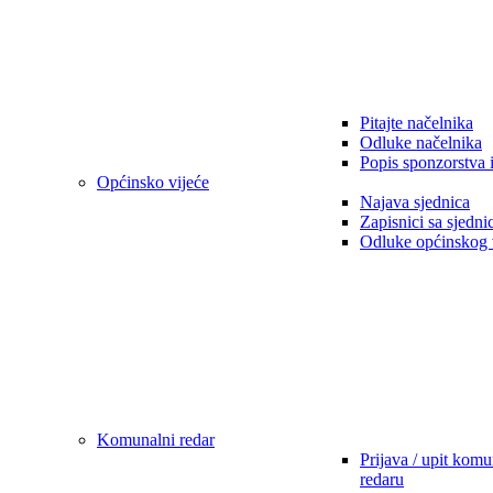
Pitajte načelnika
Odluke načelnika
Popis sponzorstva 
Općinsko vijeće
Najava sjednica
Zapisnici sa sjedni
Odluke općinskog 
Komunalni redar
Prijava / upit kom
redaru