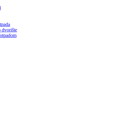
8
tpada
 dvorište
 otpadom