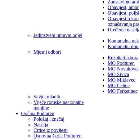
Zaustavimo amb
Obavijest, ambr
Obavijest, poljs
Obavijest o kon
označavanja pa
Uređenje naselj
Jedinstveni upravni odjel
Komunalna nak
Komunalni dop
Mjesni odbori
Rezultati izbora
MO Podturen
MO Novakove
MO Sivica
MO Miklavec
MO Celine
MO Ferketinec
Savjet mladih
Vijeće romske nacionalne
manjine
Općina Podturen
Položaj i značaj
Naselja
Crtice iz povijesti
Osnovna škola Podturen