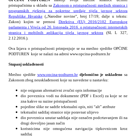
pristupačnima u skladu sa
Zakonom o pristupačnosti mrežnih stranica i
programskih rješenja za pokretne uređaje tijela javnog sektora
Republike Hrvatske
(„Narodne novine“, broj 17/19; dalje u tekstu:
Zakon) kojim se prenosi
Direktiva (EU) 2016/2102 Europskog
parlamenta i Vijeća od 26. listopada 2016. o pristupačnosti internetskih
stranica i mobilnih aplikacija tijela javnog sektora
(SL L 327,
2.12.2016.).
Ova Izjava o pristupačnosti primjenjuje se na mrežno sjedište OPĆINE
PODTUREN koje se nalazi na adresi www.opcina-podturen.hr
Stupanj usklađenosti
Mrežno sjedište
www.opcina-podturen.hr
djelomično je usklađeno
sa
Zakonom zbog neusklađenosti koje su navedene u nastavku:
nije osiguran alternativni zvučni opis informacije
dio poveznica vodi na dokumente (PDF i Excel) za koje se ne
zna kakve su razine pristupačnosti
pojedine slike ne sadrže tekstualni opis, niti “alt” atribute
tekstualni sadržaj stranice nije poravnat ulijevo
dio poveznica unutar sadržaja nije označen podcrtavanjem ili na
drugi dovoljno jasan način
korisnicima nije omogućena navigacija tipkovnicom kroz
sadržaj