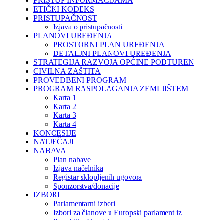
PRISTUP INFORMACIJAMA
ETIČKI KODEKS
PRISTUPAČNOST
Izjava o pristupačnosti
PLANOVI UREĐENJA
PROSTORNI PLAN UREĐENJA
DETALJNI PLANOVI UREĐENJA
STRATEGIJA RAZVOJA OPĆINE PODTUREN
CIVILNA ZAŠTITA
PROVEDBENI PROGRAM
PROGRAM RASPOLAGANJA ZEMLJIŠTEM
Karta 1
Karta 2
Karta 3
Karta 4
KONCESIJE
NATJEČAJI
NABAVA
Plan nabave
Izjava načelnika
Registar sklopljenih ugovora
Sponzorstva/donacije
IZBORI
Parlamentarni izbori
Izbori za članove u Europski parlament iz