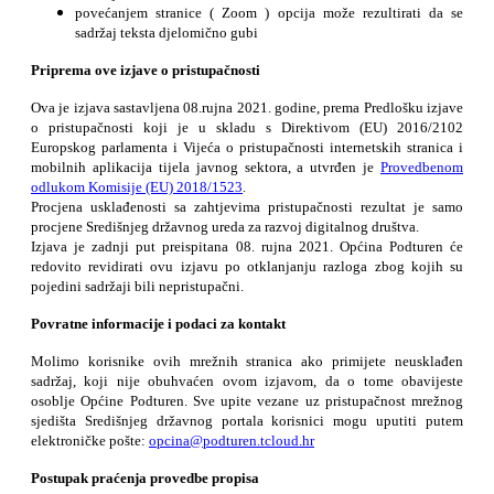
povećanjem stranice ( Zoom ) opcija može rezultirati da se
sadržaj teksta djelomično gubi
Priprema ove izjave o pristupačnosti
Ova je izjava sastavljena 08.rujna 2021. godine, prema Predlošku izjave
o pristupačnosti koji je u skladu s Direktivom (EU) 2016/2102
Europskog parlamenta i Vijeća o pristupačnosti internetskih stranica i
mobilnih aplikacija tijela javnog sektora, a utvrđen je
Provedbenom
odlukom Komisije (EU) 2018/1523
.
Procjena usklađenosti sa zahtjevima pristupačnosti rezultat je samo
procjene Središnjeg državnog ureda za razvoj digitalnog društva.
Izjava je zadnji put preispitana 08. rujna 2021. Općina Podturen će
redovito revidirati ovu izjavu po otklanjanju razloga zbog kojih su
pojedini sadržaji bili nepristupačni.
Povratne informacije i podaci za kontakt
Molimo korisnike ovih mrežnih stranica ako primijete neusklađen
sadržaj, koji nije obuhvaćen ovom izjavom, da o tome obavijeste
osoblje Općine Podturen. Sve upite vezane uz pristupačnost mrežnog
sjedišta Središnjeg državnog portala korisnici mogu uputiti putem
elektroničke pošte:
opcina@podturen.tcloud.hr
Postupak praćenja provedbe propisa