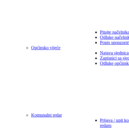
Pitajte načelnik
Odluke načelni
Popis sponzorst
Općinsko vijeće
Najava sjednica
Zapisnici sa sje
Odluke općinsk
Komunalni redar
Prijava / upit 
redaru