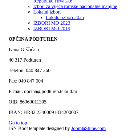
Republike Hrvatske
Izbori za vijeća romske nacionalne manjine
Lokalni izbori
Lokalni izbori 2025
IZBORI MO 2023
IZBORI MO 2019
OPĆINA PODTUREN
Ivana Grščića 5
40 317 Podturen
Telefon: 040 847 260
Fax: 040 847 004
E-mail: opcina@podturen.tcloud.hr
OIB: 86969011305
IBAN: HR32 23400091834200007
Go to top
JSN Boot template designed by
JoomlaShine.com