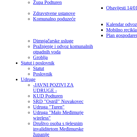
Župa Podturen
Obavijesti 14/0
Zdravstvene ustanove
Komunalno poduzeće
Kalendar odvoz
Mobilno recikla
Plan gospodare
Dimnjačarske usluge
Pražnjenje i odvoz komunalnih
otpadnih voda
Groblja
Statut i poslovnik
Statut
Poslovnik
Udruge
-JAVNI POZIVI ZA
UDRUGE -
KUD Podturen
SRD "Ostriž" Novakovec
Udruga "Turen"
Udruga "Malo Međimurje
wireless"
Društvo osoba s tjelesnim
invaliditetom Međimurske
županije