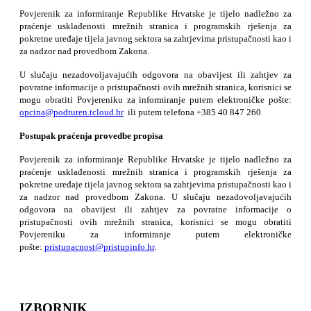
Povjerenik za informiranje Republike Hrvatske je tijelo nadležno za
praćenje usklađenosti mrežnih stranica i programskih rješenja za
pokretne uređaje tijela javnog sektora sa zahtjevima pristupačnosti kao i
za nadzor nad provedbom Zakona.
U slučaju nezadovoljavajućih odgovora na obavijest ili zahtjev za
povratne informacije o pristupačnosti ovih mrežnih stranica, korisnici se
mogu obratiti Povjereniku za informiranje putem elektroničke pošte:
opcina@podturen.tcloud.hr
ili putem telefona +385 40 847 260
Postupak praćenja provedbe propisa
Povjerenik za informiranje Republike Hrvatske je tijelo nadležno za
praćenje usklađenosti mrežnih stranica i programskih rješenja za
pokretne uređaje tijela javnog sektora sa zahtjevima pristupačnosti kao i
za nadzor nad provedbom Zakona. U slučaju nezadovoljavajućih
odgovora na obavijest ili zahtjev za povratne informacije o
pristupačnosti ovih mrežnih stranica, korisnici se mogu obratiti
Povjereniku za informiranje putem elektroničke
pošte:
pristupacnost@pristupinfo.hr
.
IZBORNIK