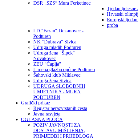
DSR „SZS“ Mura Ferketinec
Tjedan tjelesne 
Hrvatski olimpi
Europski tjedan
proba
LD "Fazan" Dekanovec -
Podturen
NK “Dubrava” Sivica
Udruga mladih Podturen
Udruga žena "Šipek"
Novakovec
ZEU "Čaplja"
Limena glazba općine Podturen
Šahovski klub Miklavec
Udruga žena Sivica
UDRUGA SLOBODNIH
UMJETNIKA - MURA
PODTUREN
Grafički prikaz
Registar nerazvrstanih cesta
Javna rasvjeta
OGLASNA PLOČA
POZIV JAVNOSTI ZA
DOSTAVU MIŠLJENJA,
PRIMJEDBI I PRIJEDLOGA