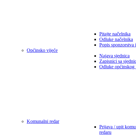
Pitajte načelnika
Odluke načelnika
Popis sponzorstva 
Općinsko vijeće
Najava sjednica
Zapisnici sa sjedni
Odluke općinskog 
Komunalni redar
Prijava / upit kom
redaru