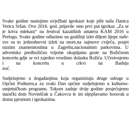
Svake godine nastojimo uvježbati igrokaze koje piše naša članica
Verica Sršan. Ove 2016. god. prijavile smo prvi put igrokaz „Za se
je kriva mlekara“ na festival kazališnih amatera KAM 2016 u
Prelogu. Svake godine odlazimo na godišnji izlet diljem lijepe naše:
sve su to jednodnevni izleti na more,na sajmove cvijeća, posjet
raznim znamenitostima u Zagrebu,nacionalnim parkovima. U
adventsko predbožićno vrijeme okupljamo goste na Božićnom
koncertu gdje se svi zajedno veselimo dolasku Božića. Učestvujemo
i na koncertu u crkvi na Badnju
noć.
Sudjelujemo u događanjima koja organiziraju druge udruge u
Općini Podturen,a za svaki Dan općine sudjelujemo u kulturno-
umjetničkom programu. Tokom zadnje dvije godine posjećujemo
starački dom Novinšćak u Čakovcu te im uljepšavamo boravak u
domu pjesmom i igrokazima.