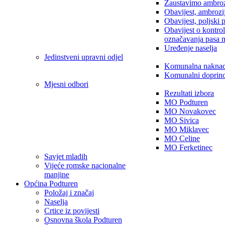
Zaustavimo ambroz
Obavijest, ambrozi
Obavijest, poljski 
Obavijest o kontro
označavanja pasa 
Uređenje naselja
Jedinstveni upravni odjel
Komunalna nakna
Komunalni doprin
Mjesni odbori
Rezultati izbora
MO Podturen
MO Novakovec
MO Sivica
MO Miklavec
MO Celine
MO Ferketinec
Savjet mladih
Vijeće romske nacionalne
manjine
Općina Podturen
Položaj i značaj
Naselja
Crtice iz povijesti
Osnovna škola Podturen