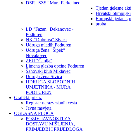
DSR „SZS“ Mura Ferketinec
Tjedan tjelesne akt
Hrvatski olimpijsk
Europski tjedan sp
proba
LD "Fazan" Dekanovec -
Podturen
NK “Dubrava” Sivica
Udruga mladih Podturen
Udruga žena "Šipek"
Novakovec
ZEU "Čaplja"
Limena glazba općine Podturen
Šahovski klub Miklavec
Udruga žena Sivica
UDRUGA SLOBODNIH
UMJETNIKA - MURA
PODTUREN
Grafički prikaz
Registar nerazvrstanih cesta
Javna rasvjeta
OGLASNA PLOČA
POZIV JAVNOSTI ZA
DOSTAVU MIŠLJENJA,
PRIMJEDBI I PRIJEDLOGA