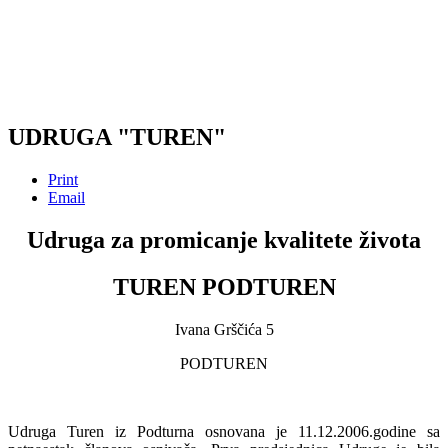
UDRUGA "TUREN"
Print
Email
Udruga za promicanje kvalitete života
TUREN PODTUREN
Ivana Grščića 5
PODTUREN
Udruga Turen iz Podturna osnovana je 11.12.2006.godine sa