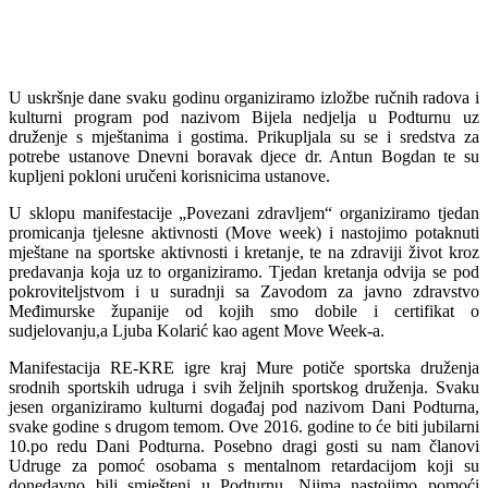
U uskršnje dane svaku godinu organiziramo izložbe ručnih radova i
kulturni program pod nazivom Bijela nedjelja u Podturnu uz
druženje s mještanima i gostima. Prikupljala su se i sredstva za
potrebe ustanove Dnevni boravak djece dr. Antun Bogdan te su
kupljeni pokloni uručeni korisnicima ustanove.
U sklopu manifestacije „Povezani zdravljem“ organiziramo tjedan
promicanja tjelesne aktivnosti (Move week) i nastojimo potaknuti
mještane na sportske aktivnosti i kretanje, te na zdraviji život kroz
predavanja koja uz to organiziramo. Tjedan kretanja odvija se pod
pokroviteljstvom i u suradnji sa Zavodom za javno zdravstvo
Međimurske županije od kojih smo dobile i certifikat o
sudjelovanju,a Ljuba Kolarić kao agent Move Week-a.
Manifestacija RE-KRE igre kraj Mure potiče sportska druženja
srodnih sportskih udruga i svih željnih sportskog druženja. Svaku
jesen organiziramo kulturni događaj pod nazivom Dani Podturna,
svake godine s drugom temom. Ove 2016. godine to će biti jubilarni
10.po redu Dani Podturna. Posebno dragi gosti su nam članovi
Udruge za pomoć osobama s mentalnom retardacijom koji su
donedavno bili smješteni u Podturnu. Njima nastojimo pomoći