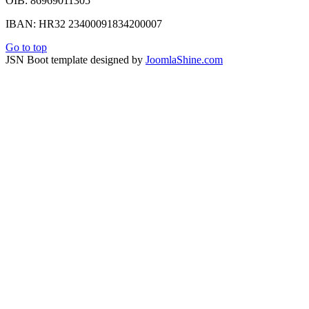
OIB: 86969011305
IBAN: HR32 23400091834200007
Go to top
JSN Boot template designed by
JoomlaShine.com