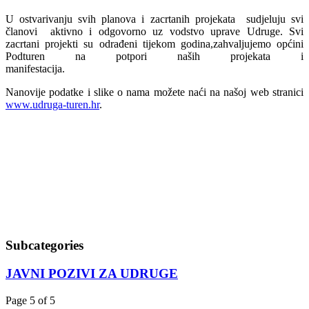
U ostvarivanju svih planova i zacrtanih projekata sudjeluju svi
članovi aktivno i odgovorno uz vodstvo uprave Udruge. Svi
zacrtani projekti su odrađeni tijekom godina,zahvaljujemo općini
Podturen na potpori naših projekata i
manifestacija.
Nanovije podatke i slike o nama možete naći na našoj web stranici
www.udruga-turen.hr
.
Subcategories
JAVNI POZIVI ZA UDRUGE
Page 5 of 5