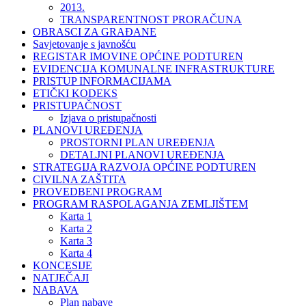
2013.
TRANSPARENTNOST PRORAČUNA
OBRASCI ZA GRAĐANE
Savjetovanje s javnošću
REGISTAR IMOVINE OPĆINE PODTUREN
EVIDENCIJA KOMUNALNE INFRASTRUKTURE
PRISTUP INFORMACIJAMA
ETIČKI KODEKS
PRISTUPAČNOST
Izjava o pristupačnosti
PLANOVI UREĐENJA
PROSTORNI PLAN UREĐENJA
DETALJNI PLANOVI UREĐENJA
STRATEGIJA RAZVOJA OPĆINE PODTUREN
CIVILNA ZAŠTITA
PROVEDBENI PROGRAM
PROGRAM RASPOLAGANJA ZEMLJIŠTEM
Karta 1
Karta 2
Karta 3
Karta 4
KONCESIJE
NATJEČAJI
NABAVA
Plan nabave