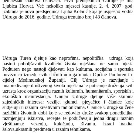
petnaestak članova osnivača. Prva predsjednica Udruge je bila
Ljubica Horvat. Već nekoliko mjeseci kasnije, 2. 4. 2007. god.
izabrana je nova predsjednica Ljuba Kolarić koja je uspješno vodila
Udrugu do 2016. godine. Udruga trenutno broji 48 članova.
Udruga Turen djeluje kao neprofitna, nepolitička udruga koja
nastoji poboljšavati kvalitetu života mještana ne samo mjesta
Podturen nego nastoji djelovati kao kulturna, socijalna i sportska
poveznica između svih sličnih udruga unutar Općine Podturen i u
cijeloj Međimurskoj Županiji. Cilj Udruge je razvijanje i
unapređivanje društvenog života mještana te poticanje druženja svih
uzrasta kroz organizaciju raznih kulturnih, humanitarnih, sportskih i
ekoloških manifestacija. Unutar Udruge djeluje više skupina
zajedničkih interesa: vezilje, glumci, pjevačice i članice koje
sudjeluju u raznim kreativnim radionicama. Članice Udruge su žene
različitih životnih dobi koje se redovito druže svakog ponedjeljka,
razmjenjuju iskustva, recepte te podučavaju jedna drugu raznim
vještinama: vezenju, kukičanju, šivanju, izradi nakita,
šalova,ukrasnih predmeta u raznim tehnikama.