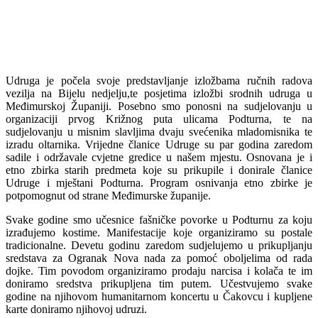
Udruga je počela svoje predstavljanje izložbama ručnih radova
vezilja na Bijelu nedjelju,te posjetima izložbi srodnih udruga u
Međimurskoj Županiji. Posebno smo ponosni na sudjelovanju u
organizaciji prvog Križnog puta ulicama Podturna, te na
sudjelovanju u misnim slavljima dvaju svećenika mladomisnika te
izradu oltarnika. Vrijedne članice Udruge su par godina zaredom
sadile i održavale cvjetne gredice u našem mjestu. Osnovana je i
etno zbirka starih predmeta koje su prikupile i donirale članice
Udruge i mještani Podturna. Program osnivanja etno zbirke je
potpomognut od strane Međimurske županije.
Svake godine smo učesnice fašničke povorke u Podturnu za koju
izrađujemo kostime. Manifestacije koje organiziramo su postale
tradicionalne. Devetu godinu zaredom sudjelujemo u prikupljanju
sredstava za Ogranak Nova nada za pomoć oboljelima od rada
dojke. Tim povodom organiziramo prodaju narcisa i kolača te im
doniramo sredstva prikupljena tim putem. Učestvujemo svake
godine na njihovom humanitarnom koncertu u Čakovcu i kupljene
karte doniramo njihovoj udruzi.