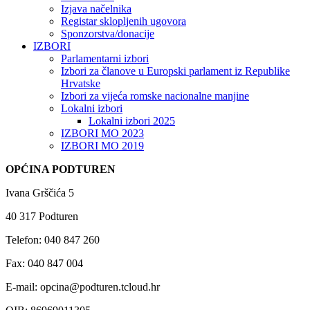
Izjava načelnika
Registar sklopljenih ugovora
Sponzorstva/donacije
IZBORI
Parlamentarni izbori
Izbori za članove u Europski parlament iz Republike
Hrvatske
Izbori za vijeća romske nacionalne manjine
Lokalni izbori
Lokalni izbori 2025
IZBORI MO 2023
IZBORI MO 2019
OPĆINA PODTUREN
Ivana Grščića 5
40 317 Podturen
Telefon: 040 847 260
Fax: 040 847 004
E-mail: opcina@podturen.tcloud.hr