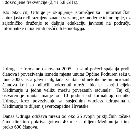
i dozvoljene frekvencije (2,4 i 5,8 GHz).
Isto tako, cilj Udruge je okupljanje istomišljenika i informatičkih
entuzijasta radi razmjene znanja vezanog uz moderne tehnologije, uz
zajedničko druženje te daljnju edukaciju javnosti na području
informatike i modernih bežičnih tehnologija.
Udruga je formalno osnovana 2005., a sami počeci spajanja prvih
članova i povezivanja između mjesta unutar Općine Podturen sežu u
rane 2000.-te, a glavni cilj, tada zacrtan od nekolicine ambicioznih
članova koji su odlučili pokrenuti mrežu, bio je „spojiti cijelo
Međimurje u jednu veliku mrežu povezanih računala”. Taj cilj
ostvaren je unutar manje od 10 godina od formalnog osnutka
Udruge, kroz povezivanje sa susjednim wireless udrugama u
Međimurju te diljem sjeverozapadne Hrvatske.
Danas Udruga održava mrežu od oko 25 svojih priključnih točaka
čime direktno pokriva gotovo 40 mjesta diljem Međimurja i ima
preko 600 članova.