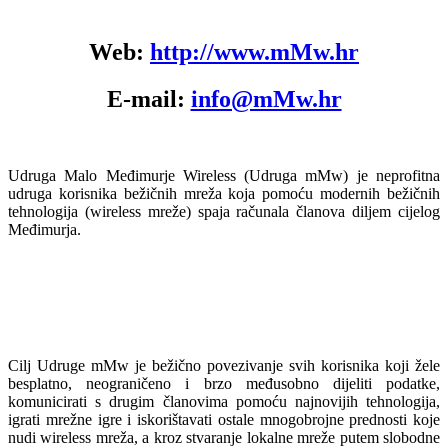
Web:
http://www.mMw.hr
E-mail:
info@mMw.hr
Udruga Malo Međimurje Wireless (Udruga mMw) je neprofitna
udruga korisnika bežičnih mreža koja pomoću modernih bežičnih
tehnologija (wireless mreže) spaja računala članova diljem cijelog
Međimurja.
Cilj Udruge mMw je bežično povezivanje svih korisnika koji žele
besplatno, neograničeno i brzo međusobno dijeliti podatke,
komunicirati s drugim članovima pomoću najnovijih tehnologija,
igrati mrežne igre i iskorištavati ostale mnogobrojne prednosti koje
nudi wireless mreža, a kroz stvaranje lokalne mreže putem slobodne