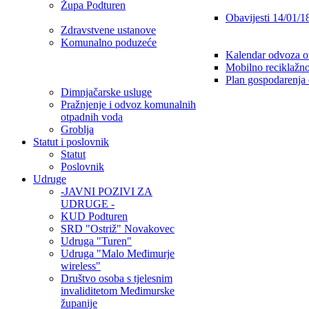
Župa Podturen
Obavijesti 14/01/1
Zdravstvene ustanove
Komunalno poduzeće
Kalendar odvoza o
Mobilno reciklažno
Plan gospodarenja
Dimnjačarske usluge
Pražnjenje i odvoz komunalnih
otpadnih voda
Groblja
Statut i poslovnik
Statut
Poslovnik
Udruge
-JAVNI POZIVI ZA
UDRUGE -
KUD Podturen
SRD "Ostriž" Novakovec
Udruga "Turen"
Udruga "Malo Međimurje
wireless"
Društvo osoba s tjelesnim
invaliditetom Međimurske
županije