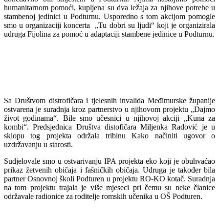
humanitarnom pomoći, kupljena su dva ležaja za njihove potrebe u
stambenoj jedinici u Podturnu. Usporedno s tom akcijom pomogle
smo u organizaciji koncerta „Tu dobri su ljudi“ koji je organizirala
udruga Fijolina za pomoć u adaptaciji stambene jedinice u Podturnu.
Sa Društvom distrofičara i tjelesnih invalida Međimurske županije
ostvarena je suradnja kroz partnerstvo u njihovom projektu „Dajmo
život godinama“. Bile smo učesnici u njihovoj akciji „Kuna za
kombi“. Predsjednica Društva distofičara Miljenka Radović je u
sklopu tog projekta održala tribinu Kako načiniti ugovor o
uzdržavanju u starosti.
Sudjelovale smo u ostvarivanju IPA projekta eko koji je obuhvaćao
prikaz žetvenih običaja i fašničkih običaja. Udruga je također bila
partner Osnovnoj školi Podturen u projektu RO-KO kotač. Suradnja
na tom projektu trajala je više mjeseci pri čemu su neke članice
održavale radionice za roditelje romskih učenika u OŠ Podturen.