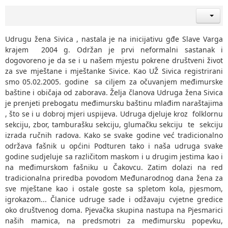
Udrugu žena Sivica , nastala je na inicijativu gđe Slave Varga
krajem 2004 g. Održan je prvi neformalni sastanak i
dogovoreno je da se i u našem mjestu pokrene društveni život
za sve mještane i mještanke Sivice. Kao UŽ Sivica registrirani
smo 05.02.2005. godine sa ciljem za očuvanjem međimurske
baštine i običaja od zaborava. Želja članova Udruga žena Sivica
je prenjeti prebogatu međimursku baštinu mlađim naraštajima
, što se i u dobroj mjeri uspijeva. Udruga djeluje kroz folklornu
sekciju, zbor, tamburašku sekciju, glumačku sekciju te sekciju
izrada ručnih radova. Kako se svake godine već tradicionalno
održava fašnik u općini Podturen tako i naša udruga svake
godine sudjeluje sa različitom maskom i u drugim jestima kao i
na međimurskom fašniku u Čakovcu. Zatim dolazi na red
tradicionalna priredba povodom Međunarodnog dana žena za
sve mještane kao i ostale goste sa spletom kola, pjesmom,
igrokazom... Članice udruge sade i odžavaju cvjetne gredice
oko društvenog doma. Pjevačka skupina nastupa na Pjesmarici
naših mamica, na predsmotri za međimursku popevku,