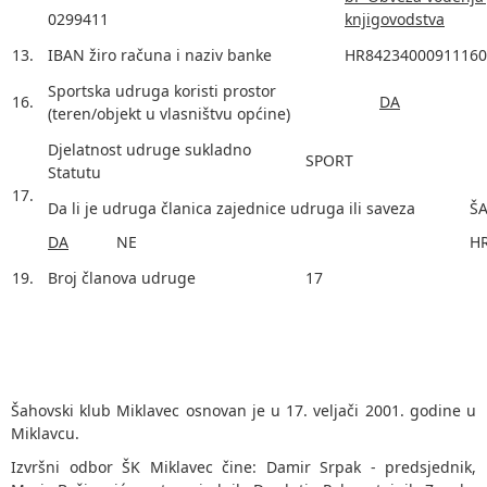
0299411
knjigovodstva
13.
IBAN žiro računa i naziv banke
HR84234000911160
Sportska udruga koristi prostor
16.
DA
(teren/objekt u vlasništvu općine)
Djelatnost udruge sukladno
SPORT
Statutu
17.
Da li je udruga članica zajednice udruga ili saveza
Š
DA
NE
HR
19.
Broj članova udruge
17
Šahovski klub Miklavec osnovan je u 17. veljači 2001. godine u
Miklavcu.
Izvršni odbor ŠK Miklavec čine: Damir Srpak - predsjednik,