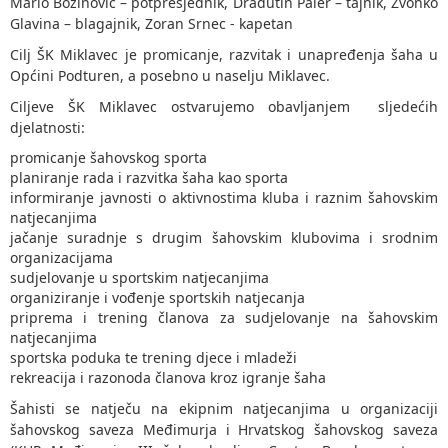
Mario Božinović – potpresjednik, Dradutin Paler – tajnik, Zvonko
Glavina – blagajnik, Zoran Srnec - kapetan
Cilj ŠK Miklavec je promicanje, razvitak i unapređenja šaha u
Općini Podturen, a posebno u naselju Miklavec.
Ciljeve ŠK Miklavec ostvarujemo obavljanjem sljedećih
djelatnosti:
promicanje šahovskog sporta
planiranje rada i razvitka šaha kao sporta
informiranje javnosti o aktivnostima kluba i raznim šahovskim
natjecanjima
jačanje suradnje s drugim šahovskim klubovima i srodnim
organizacijama
sudjelovanje u sportskim natjecanjima
organiziranje i vođenje sportskih natjecanja
priprema i trening članova za sudjelovanje na šahovskim
natjecanjima
sportska poduka te trening djece i mladeži
rekreacija i razonoda članova kroz igranje šaha
Šahisti se natječu na ekipnim natjecanjima u organizaciji
šahovskog saveza Međimurja i Hrvatskog šahovskog saveza