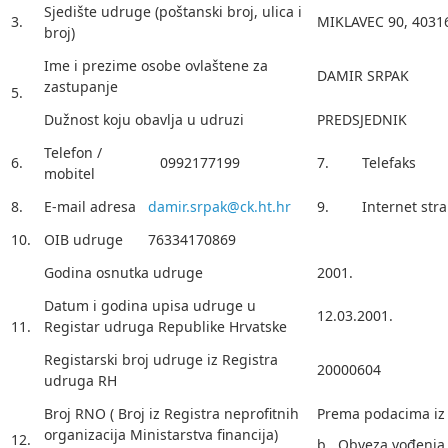
Sjedište udruge (poštanski broj, ulica i
3.
MIKLAVEC 90, 40316
broj)
Ime i prezime osobe ovlaštene za
DAMIR SRPAK
zastupanje
5.
Dužnost koju obavlja u udruzi
PREDSJEDNIK
Telefon /
6.
0992177199
7.
Telefaks
mobitel
8.
E-mail adresa
damir.srpak@ck.ht.hr
9.
Internet str
10.
OIB udruge
76334170869
Godina osnutka udruge
2001.
Datum i godina upisa udruge u
12.03.2001.
11.
Registar udruga Republike Hrvatske
Registarski broj udruge iz Registra
20000604
udruga RH
Broj RNO ( Broj iz Registra neprofitnih
Prema podacima iz
organizacija Ministarstva financija)
12.
b. Obveza vođenja