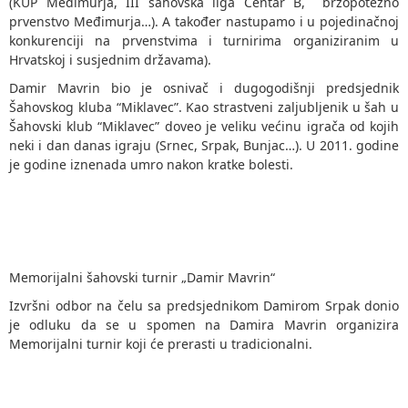
(KUP Međimurja, III šahovska liga Centar B, brzopotezno
prvenstvo Međimurja…). A također nastupamo i u pojedinačnoj
konkurenciji na prvenstvima i turnirima organiziranim u
Hrvatskoj i susjednim državama).
Damir Mavrin bio je osnivač i dugogodišnji predsjednik
Šahovskog kluba “Miklavec”. Kao strastveni zaljubljenik u šah u
Šahovski klub “Miklavec” doveo je veliku većinu igrača od kojih
neki i dan danas igraju (Srnec, Srpak, Bunjac…). U 2011. godine
je godine iznenada umro nakon kratke bolesti.
Memorijalni šahovski turnir „Damir Mavrin“
Izvršni odbor na čelu sa predsjednikom Damirom Srpak donio
je odluku da se u spomen na Damira Mavrin organizira
Memorijalni turnir koji će prerasti u tradicionalni.