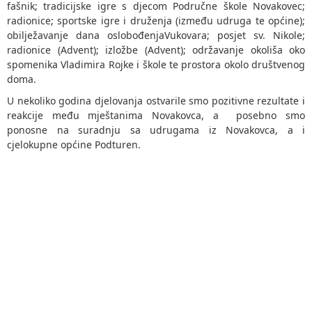
fašnik; tradicijske igre s djecom Područne škole Novakovec;
radionice; sportske igre i druženja (između udruga te općine);
obilježavanje dana oslobođenjaVukovara; posjet sv. Nikole;
radionice (Advent); izložbe (Advent); održavanje okoliša oko
spomenika Vladimira Rojke i škole te prostora okolo društvenog
doma.
U nekoliko godina djelovanja ostvarile smo pozitivne rezultate i
reakcije među mještanima Novakovca, a posebno smo
ponosne na suradnju sa udrugama iz Novakovca, a i
cjelokupne općine Podturen.