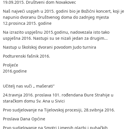
19.09.2015. Društveni dom Novakovec
Naš najveći uspjeh u 2015. godini bio je Božićni koncert, koji je
napunio dvoranu Društvenog doma do zadnjeg mjesta
12.prosinca 2015. godine
Na izrazito uspješnu 2015.godinu, nadovezala isto tako
uspješna 2016. Nastupi su se nizali jedan za drugim...
Nastup u školskoj dvorani povodom Judo turnira
Podturenski fašnik 2016.
Proljeće
2016.godine
Učitelj nas vuči „ mašerati“
24.travnja 2016. proslava 101. rođendana Đure Strahije u
staračkom domu Sv. Ana u Sivici
Prvo sudjelovanje na Tijelovskoj procesiji, 28.svibnja 2016.
Proslava Dana Općine
Prvo sudjelovanje na Smotri Limenih glazbi i puhačkih