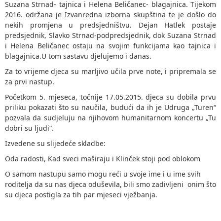
Suzana Strnad- tajnica i Helena Beličanec- blagajnica. Tijekom
2016. održana je Izvanredna izborna skupština te je došlo do
nekih promjena u predsjedništvu. Dejan Hatlek postaje
predsjednik, Slavko Strnad-podpredsjednik, dok Suzana Strnad
i Helena Beličanec ostaju na svojim funkcijama kao tajnica i
blagajnica.U tom sastavu djelujemo i danas.
Za to vrijeme djeca su marljivo učila prve note, i pripremala se
za prvi nastup.
Početkom 5. mjeseca, točnije 17.05.2015. djeca su dobila prvu
priliku pokazati što su naučila, budući da ih je Udruga „Turen“
pozvala da sudjeluju na njihovom humanitarnom koncertu „Tu
dobri su ljudi“.
Izvedene su slijedeće skladbe:
Oda radosti, Kad sveci maširaju i Klinček stoji pod oblokom
O samom nastupu samo mogu reći u svoje ime i u ime svih
roditelja da su nas djeca oduševila, bili smo zadivljeni onim što
su djeca postigla za tih par mjeseci vježbanja.