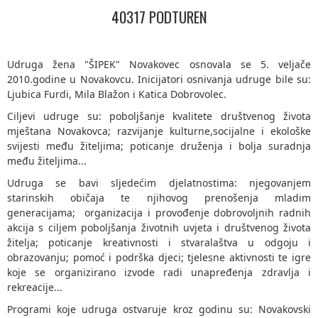
40317 PODTUREN
Udruga žena "ŠIPEK" Novakovec osnovala se 5. veljače
2010.godine u Novakovcu. Inicijatori osnivanja udruge bile su:
Ljubica Furdi, Mila Blažon i Katica Dobrovolec.
Ciljevi udruge su: poboljšanje kvalitete društvenog života
mještana Novakovca; razvijanje kulturne,socijalne i ekološke
svijesti među žiteljima; poticanje druženja i bolja suradnja
među žiteljima...
Udruga se bavi sljedećim djelatnostima: njegovanjem
starinskih običaja te njihovog prenošenja mladim
generacijama; organizacija i provođenje dobrovoljnih radnih
akcija s ciljem poboljšanja životnih uvjeta i društvenog života
žitelja; poticanje kreativnosti i stvaralaštva u odgoju i
obrazovanju; pomoć i podrška djeci; tjelesne aktivnosti te igre
koje se organizirano izvode radi unapređenja zdravlja i
rekreacije...
Programi koje udruga ostvaruje kroz godinu su: Novakovski