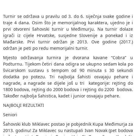
Turnir se održava u pravilu od 3. do 6. siječnja svake godine i
traje 4 dana. Osim što je memorijalnog karaktera, ujedno je i
prvi otvoreni šahovski turnir u Međimurju. Na turnir dolaze
igrači iz cijele Hrvatske, susjedne Slovenije a ponekad i iz
Mađarske. Prvi turnir održan je 2013. Ove godine (2017.)
održan je peti po redu memorijalni turnir.
Mjesto održavanja turnira je dvorana kavane “Cobra” u
Podturnu. Tijekom četiri dana odigra se ukupno sedam kola po
švicarskom sustavu s tempom od 90 minuta s 30 sekundi
dodatka po potezu. Tri najbolja šahisti osvajaju pehare i
nagrade, a nagrade se dijele još u tri kategorije: rejting do
1800 bodova, rejting do 2000 bodova i rejting do 2200 bodova.
Također najbolja šahistica, kadet i junior osvajaju pehare.
NAJBOLJI REZULTATI
Seniori
Šahovski klub Miklavec postao je pobjednik Kupa Međimurja za
2013. godinu! Za Miklavec su nastupali Ivan Novak (pet bodova