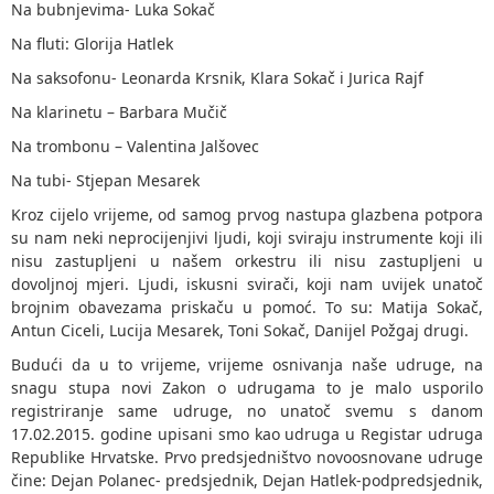
Na bubnjevima- Luka Sokač
Na fluti: Glorija Hatlek
Na saksofonu- Leonarda Krsnik, Klara Sokač i Jurica Rajf
Na klarinetu – Barbara Mučič
Na trombonu – Valentina Jalšovec
Na tubi- Stjepan Mesarek
Kroz cijelo vrijeme, od samog prvog nastupa glazbena potpora
su nam neki neprocijenjivi ljudi, koji sviraju instrumente koji ili
nisu zastupljeni u našem orkestru ili nisu zastupljeni u
dovoljnoj mjeri. Ljudi, iskusni svirači, koji nam uvijek unatoč
brojnim obavezama priskaču u pomoć. To su: Matija Sokač,
Antun Ciceli, Lucija Mesarek, Toni Sokač, Danijel Požgaj drugi.
Budući da u to vrijeme, vrijeme osnivanja naše udruge, na
snagu stupa novi Zakon o udrugama to je malo usporilo
registriranje same udruge, no unatoč svemu s danom
17.02.2015. godine upisani smo kao udruga u Registar udruga
Republike Hrvatske. Prvo predsjedništvo novoosnovane udruge
čine: Dejan Polanec- predsjednik, Dejan Hatlek-podpredsjednik,