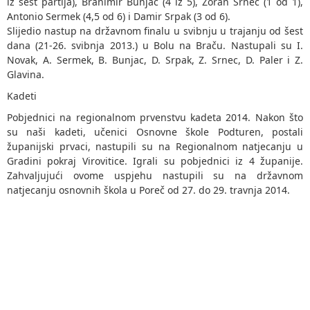
iz šest partija), Branimir Bunjac (4 iz 5), Zoran Srnec (1 od 1),
Antonio Sermek (4,5 od 6) i Damir Srpak (3 od 6).
Slijedio nastup na državnom finalu u svibnju u trajanju od šest
dana (21-26. svibnja 2013.) u Bolu na Braču. Nastupali su I.
Novak, A. Sermek, B. Bunjac, D. Srpak, Z. Srnec, D. Paler i Z.
Glavina.
Kadeti
Pobjednici na regionalnom prvenstvu kadeta 2014. Nakon što
su naši kadeti, učenici Osnovne škole Podturen, postali
županijski prvaci, nastupili su na Regionalnom natjecanju u
Gradini pokraj Virovitice. Igrali su pobjednici iz 4 županije.
Zahvaljujući ovome uspjehu nastupili su na državnom
natjecanju osnovnih škola u Poreč od 27. do 29. travnja 2014.