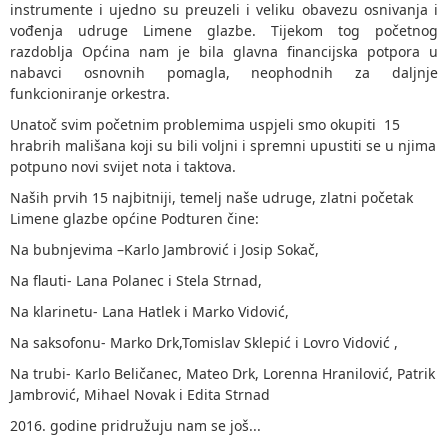
instrumente i ujedno su preuzeli i veliku obavezu osnivanja i
vođenja udruge Limene glazbe. Tijekom tog početnog
razdoblja Općina nam je bila glavna financijska potpora u
nabavci osnovnih pomagla, neophodnih za daljnje
funkcioniranje orkestra.
Unatoč svim početnim problemima uspjeli smo okupiti 15
hrabrih mališana koji su bili voljni i spremni upustiti se u njima
potpuno novi svijet nota i taktova.
Naših prvih 15 najbitniji, temelj naše udruge, zlatni početak
Limene glazbe općine Podturen čine:
Na bubnjevima –Karlo Jambrović i Josip Sokač,
Na flauti- Lana Polanec i Stela Strnad,
Na klarinetu- Lana Hatlek i Marko Vidović,
Na saksofonu- Marko Drk,Tomislav Sklepić i Lovro Vidović ,
Na trubi- Karlo Beličanec, Mateo Drk, Lorenna Hranilović, Patrik
Jambrović, Mihael Novak i Edita Strnad
2016. godine pridružuju nam se još...