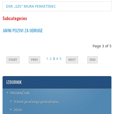
DSR „SZS“ MURA FERKETINEC
Subcategories
JAVNI POZIVI ZA UDRUGE
Page 3 of 5
1
2
3
4
5
START
PREV
NEXT
END
IZBORNIK
PRORAČUN
Trend praćenja proračuna
2026