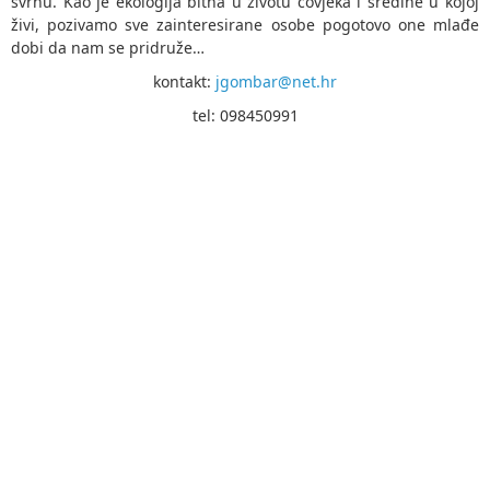
svrhu. Kao je ekologija bitna u životu čovjeka i sredine u kojoj
živi, pozivamo sve zainteresirane osobe pogotovo one mlađe
dobi da nam se pridruže…
kontakt:
jgombar@net.hr
tel: 098450991