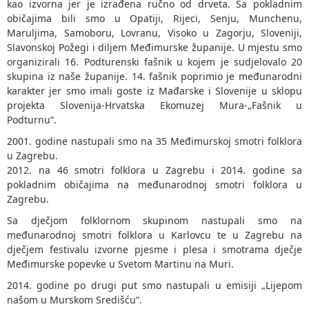
kao izvorna jer je izrađena ručno od drveta. Sa pokladnim
običajima bili smo u Opatiji, Rijeci, Senju, Munchenu,
Maruljima, Samoboru, Lovranu, Visoko u Zagorju, Sloveniji,
Slavonskoj Požegi i diljem Međimurske županije. U mjestu smo
organizirali 16. Podturenski fašnik u kojem je sudjelovalo 20
skupina iz naše županije. 14. fašnik poprimio je međunarodni
karakter jer smo imali goste iz Mađarske i Slovenije u sklopu
projekta Slovenija-Hrvatska Ekomuzej Mura-„Fašnik u
Podturnu“.
2001. godine nastupali smo na 35 Međimurskoj smotri folklora
u Zagrebu.
2012. na 46 smotri folklora u Zagrebu i 2014. godine sa
pokladnim običajima na međunarodnoj smotri folklora u
Zagrebu.
Sa dječjom folklornom skupinom nastupali smo na
međunarodnoj smotri folklora u Karlovcu te u Zagrebu na
dječjem festivalu izvorne pjesme i plesa i smotrama dječje
Međimurske popevke u Svetom Martinu na Muri.
2014. godine po drugi put smo nastupali u emisiji „Lijepom
našom u Murskom Središću“.