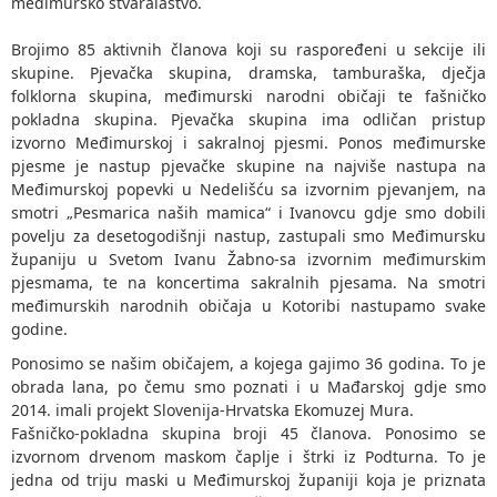
međimursko stvaralaštvo.
Brojimo 85 aktivnih članova koji su raspoređeni u sekcije ili
skupine. Pjevačka skupina, dramska, tamburaška, dječja
folklorna skupina, međimurski narodni običaji te fašničko
pokladna skupina. Pjevačka skupina ima odličan pristup
izvorno Međimurskoj i sakralnoj pjesmi. Ponos međimurske
pjesme je nastup pjevačke skupine na najviše nastupa na
Međimurskoj popevki u Nedelišću sa izvornim pjevanjem, na
smotri „Pesmarica naših mamica“ i Ivanovcu gdje smo dobili
povelju za desetogodišnji nastup, zastupali smo Međimursku
županiju u Svetom Ivanu Žabno-sa izvornim međimurskim
pjesmama, te na koncertima sakralnih pjesama. Na smotri
međimurskih narodnih običaja u Kotoribi nastupamo svake
godine.
Ponosimo se našim običajem, a kojega gajimo 36 godina. To je
obrada lana, po čemu smo poznati i u Mađarskoj gdje smo
2014. imali projekt Slovenija-Hrvatska Ekomuzej Mura.
Fašničko-pokladna skupina broji 45 članova. Ponosimo se
izvornom drvenom maskom čaplje i štrki iz Podturna. To je
jedna od triju maski u Međimurskoj županiji koja je priznata