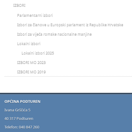
IZBORI
Parlamentarni izbori
Izbori za članove u Europski parlament iz Republike Hrvatske
Izbori za vijeća romske nacionalne manjine
Lokalni izbori
Lokalni izbori 2025
IZBORI MO 2023
IZBORI MO 2019
OPĆINA PODTUREN
Ivana Grščića 5
40 317 Podturen
Telefon: 040 847 260