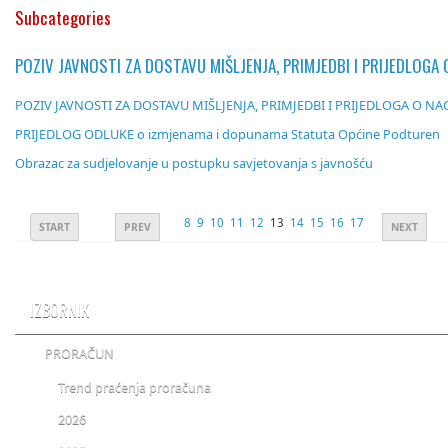
Subcategories
POZIV JAVNOSTI ZA DOSTAVU MIŠLJENJA, PRIMJEDBI I PRIJEDLOG
POZIV JAVNOSTI ZA DOSTAVU MIŠLJENJA, PRIMJEDBI I PRIJEDLOGA O N
PRIJEDLOG ODLUKE o izmjenama i dopunama Statuta Općine Podturen
Obrazac za sudjelovanje u postupku savjetovanja s javnošću
8
9
10
11
12
13
14
15
16
17
START
PREV
NEXT
IZBORNIK
PRORAČUN
Trend praćenja proračuna
2026