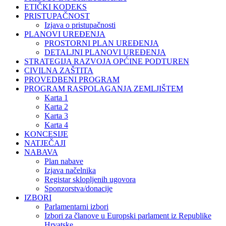
ETIČKI KODEKS
PRISTUPAČNOST
Izjava o pristupačnosti
PLANOVI UREĐENJA
PROSTORNI PLAN UREĐENJA
DETALJNI PLANOVI UREĐENJA
STRATEGIJA RAZVOJA OPĆINE PODTUREN
CIVILNA ZAŠTITA
PROVEDBENI PROGRAM
PROGRAM RASPOLAGANJA ZEMLJIŠTEM
Karta 1
Karta 2
Karta 3
Karta 4
KONCESIJE
NATJEČAJI
NABAVA
Plan nabave
Izjava načelnika
Registar sklopljenih ugovora
Sponzorstva/donacije
IZBORI
Parlamentarni izbori
Izbori za članove u Europski parlament iz Republike
Hrvatske