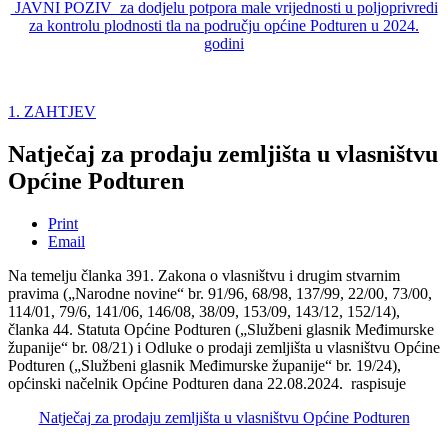
JAVNI POZIV za dodjelu potpora male vrijednosti u poljoprivredi
za kontrolu plodnosti tla na području općine Podturen u 2024.
godini
1. ZAHTJEV
Natječaj za prodaju zemljišta u vlasništvu
Općine Podturen
Print
Email
Na temelju članka 391. Zakona o vlasništvu i drugim stvarnim
pravima („Narodne novine“ br. 91/96, 68/98, 137/99, 22/00, 73/00,
114/01, 79/6, 141/06, 146/08, 38/09, 153/09, 143/12, 152/14),
članka 44. Statuta Općine Podturen („Službeni glasnik Međimurske
županije“ br. 08/21) i Odluke o prodaji zemljišta u vlasništvu Općine
Podturen („Službeni glasnik Međimurske županije“ br. 19/24),
općinski načelnik Općine Podturen dana 22.08.2024. raspisuje
Natječaj za prodaju zemljišta u vlasništvu Općine Podturen