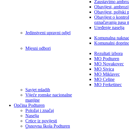
Zaustavimo ambroz
Obavijest, ambrozi
Obavijest, poljski 
Obavijest o kontro
označavanja pasa 
Uređenje naselja
Jedinstveni upravni odjel
Komunalna nakna
Komunalni doprin
Mjesni odbori
Rezultati izbora
MO Podturen
MO Novakovec
MO Sivica
MO Miklavec
MO Celine
MO Ferketinec
Savjet mladih
Vijeće romske nacionalne
manjine
Općina Podturen
Položaj i značaj
Naselja
Crtice iz povijesti
Osnovna škola Podturen