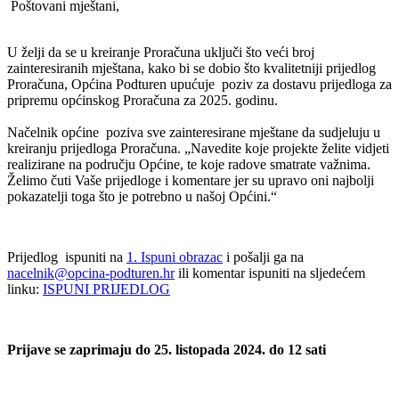
Poštovani mještani,
U želji da se u kreiranje Proračuna uključi što veći broj
zainteresiranih mještana, kako bi se dobio što kvalitetniji prijedlog
Proračuna, Općina Podturen upućuje poziv za dostavu prijedloga za
pripremu općinskog Proračuna za 2025. godinu.
Načelnik općine poziva sve zainteresirane mještane da sudjeluju u
kreiranju prijedloga Proračuna. „Navedite koje projekte želite vidjeti
realizirane na području Općine, te koje radove smatrate važnima.
Želimo čuti Vaše prijedloge i komentare jer su upravo oni najbolji
pokazatelji toga što je potrebno u našoj Općini.“
Prijedlog ispuniti na
1. Ispuni obrazac
i pošalji ga na
nacelnik@opcina-podturen.hr
ili komentar ispuniti na sljedećem
linku:
ISPUNI PRIJEDLOG
Prijave se zaprimaju do 25. listopada 2024. do 12 sati