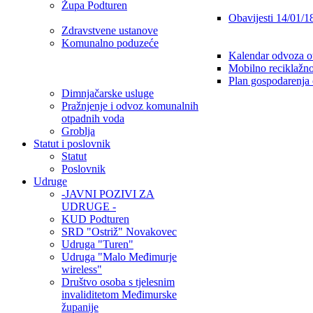
Župa Podturen
Obavijesti 14/01/1
Zdravstvene ustanove
Komunalno poduzeće
Kalendar odvoza o
Mobilno reciklažno
Plan gospodarenja
Dimnjačarske usluge
Pražnjenje i odvoz komunalnih
otpadnih voda
Groblja
Statut i poslovnik
Statut
Poslovnik
Udruge
-JAVNI POZIVI ZA
UDRUGE -
KUD Podturen
SRD "Ostriž" Novakovec
Udruga "Turen"
Udruga "Malo Međimurje
wireless"
Društvo osoba s tjelesnim
invaliditetom Međimurske
županije