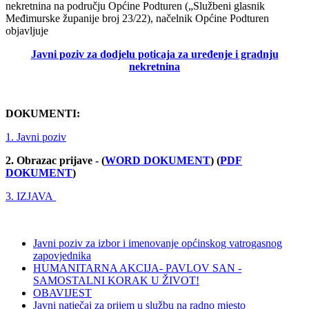
nekretnina na području Općine Podturen („Službeni glasnik
Međimurske županije broj 23/22), načelnik Općine Podturen
objavljuje
Javni poziv
za dodjelu poticaja za uređenje i gradnju
nekretnina
DOKUMENTI:
1. Javni poziv
2. Obrazac prijave - (
WORD DOKUMENT
) (
PDF
DOKUMENT
)
3. IZJAVA
Javni poziv za izbor i imenovanje općinskog vatrogasnog
zapovjednika
HUMANITARNA AKCIJA- PAVLOV SAN -
SAMOSTALNI KORAK U ŽIVOT!
OBAVIJEST
Javni natječaj za prijem u službu na radno mjesto