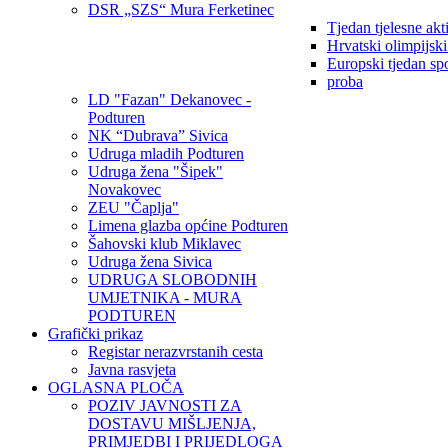
DSR „SZS“ Mura Ferketinec
Tjedan tjelesne akt
Hrvatski olimpijsk
Europski tjedan sp
proba
LD "Fazan" Dekanovec -
Podturen
NK “Dubrava” Sivica
Udruga mladih Podturen
Udruga žena "Šipek"
Novakovec
ZEU "Čaplja"
Limena glazba općine Podturen
Šahovski klub Miklavec
Udruga žena Sivica
UDRUGA SLOBODNIH
UMJETNIKA - MURA
PODTUREN
Grafički prikaz
Registar nerazvrstanih cesta
Javna rasvjeta
OGLASNA PLOČA
POZIV JAVNOSTI ZA
DOSTAVU MIŠLJENJA,
PRIMJEDBI I PRIJEDLOGA