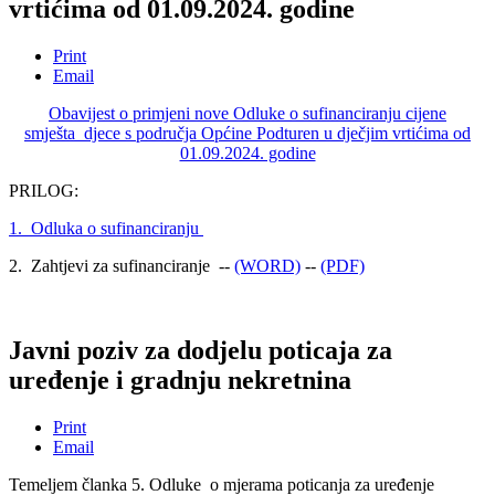
vrtićima od 01.09.2024. godine
Print
Email
Obavijest o primjeni nove Odluke o sufinanciranju cijene
smješta djece s područja Općine Podturen u dječjim vrtićima od
01.09.2024. godine
PRILOG:
1. Odluka o sufinanciranju
2. Zahtjevi za sufinanciranje --
(WORD)
--
(PDF)
Javni poziv za dodjelu poticaja za
uređenje i gradnju nekretnina
Print
Email
Temeljem članka 5. Odluke o mjerama poticanja za uređenje