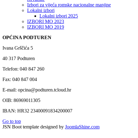
Izbori za vijeća romske nacionalne manjine
Lokalni izbori
Lokalni izbori 2025
IZBORI MO 2023
IZBORI MO 2019
OPĆINA PODTUREN
Ivana Grščića 5
40 317 Podturen
Telefon: 040 847 260
Fax: 040 847 004
E-mail: opcina@podturen.tcloud.hr
OIB: 86969011305
IBAN: HR32 23400091834200007
Go to top
JSN Boot template designed by
JoomlaShine.com