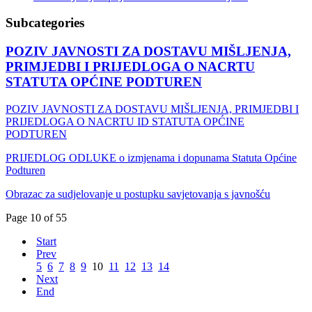
Subcategories
POZIV JAVNOSTI ZA DOSTAVU MIŠLJENJA,
PRIMJEDBI I PRIJEDLOGA O NACRTU
STATUTA OPĆINE PODTUREN
POZIV JAVNOSTI ZA DOSTAVU MIŠLJENJA, PRIMJEDBI I
PRIJEDLOGA O NACRTU ID STATUTA OPĆINE
PODTUREN
PRIJEDLOG ODLUKE o izmjenama i dopunama Statuta Općine
Podturen
Obrazac za sudjelovanje u postupku savjetovanja s javnošću
Page 10 of 55
Start
Prev
5
6
7
8
9
10
11
12
13
14
Next
End