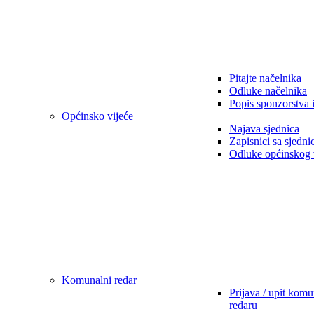
Pitajte načelnika
Odluke načelnika
Popis sponzorstva 
Općinsko vijeće
Najava sjednica
Zapisnici sa sjedni
Odluke općinskog 
Komunalni redar
Prijava / upit kom
redaru