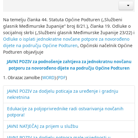
Na temelju članka 44. Statuta Općine Podturen („Službeni
glasnik Međimurske županije“ broj 8/21.), članka 19. Odluke o
socijalnoj skrbi („Službeni glasnik Međimurske županije 23/22) i
Odluke o isplati jednokratne novčane potpore za novorođeno
dijete na području Općine Podturen
, Općinski načelnik Općine
Podturen objavljuje
JAVNI POZIV
za podnošenje zahtjeva za jednokratnu novčanu
potporu za novorođeno dijete na području Općine Podturen
1. Obrazac zamolbe (
WORD
) (
PDF
)
JAVNI POZIV za dodjelu poticaja za uređenje i gradnju
nekretnina
Edukacije za poljoprivrednike radi ostvarivanja novčanih
potpora!
JAVNI NATJEČAJ za prijem u službu
JAVNI POZIV za dodjelu potpora male vrijednosti u