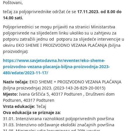
Poštovani,
tečaj za poljoprivrednike održat će se
17.11.2023. od 8.00 do
14.00 sati.
Poljoprivrednici se mogu prijaviti na stranici Ministarstva
poljoprivrede na slijedećem linku ukoliko su u zahtjevu za
potporu zatražili jednu od potporu za slijedeće intervencije u
okviru EKO SHEME I PROIZVODNO VEZANA PLAĆANJA (biljna
proizvodnja):
https://www.savjetodavna.hr/eventer/eko-sheme-
proizvodno-vezana-placanja-biljna-proizvodnja-2023-
480/edate/2023-11-17/
Naziv tečaja:
EKO SHEME + PROIZVODNO VEZANA PLAĆANJA
(biljna proizvodnja) 2023. (2023-143-26-829-20-0015)
Mjesto:
Ivana Grščića 5, 40317 Podturen , Društveni dom
Podturen, 40317 Podturen
Vrsta edukacije:
Tečaj
Ova edukacija se priznaje za:
31.01. Intenzivirana raznolikost poljoprivrednih površina
31.03. Intenzivno održavanje ekološki značajnih površina
31.05. Minimalni udio leguminoza od 20% unutar