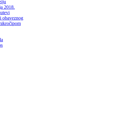
iju
ja 2018.
putevi
li obaveznog
mikročipom
da
os