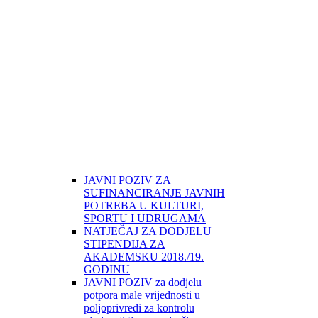
JAVNI POZIV ZA
SUFINANCIRANJE JAVNIH
POTREBA U KULTURI,
SPORTU I UDRUGAMA
NATJEČAJ ZA DODJELU
STIPENDIJA ZA
AKADEMSKU 2018./19.
GODINU
JAVNI POZIV za dodjelu
potpora male vrijednosti u
poljoprivredi za kontrolu