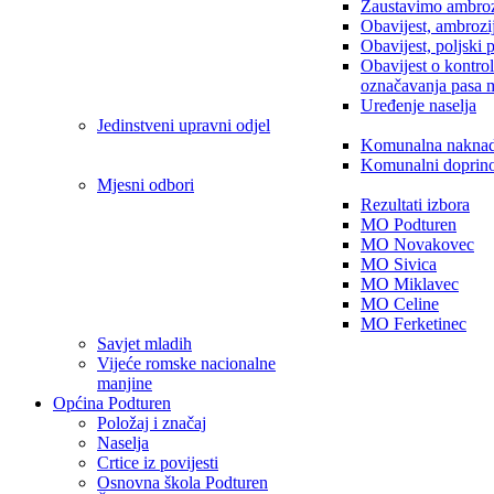
Zaustavimo ambroz
Obavijest, ambrozi
Obavijest, poljski 
Obavijest o kontro
označavanja pasa 
Uređenje naselja
Jedinstveni upravni odjel
Komunalna nakna
Komunalni doprin
Mjesni odbori
Rezultati izbora
MO Podturen
MO Novakovec
MO Sivica
MO Miklavec
MO Celine
MO Ferketinec
Savjet mladih
Vijeće romske nacionalne
manjine
Općina Podturen
Položaj i značaj
Naselja
Crtice iz povijesti
Osnovna škola Podturen