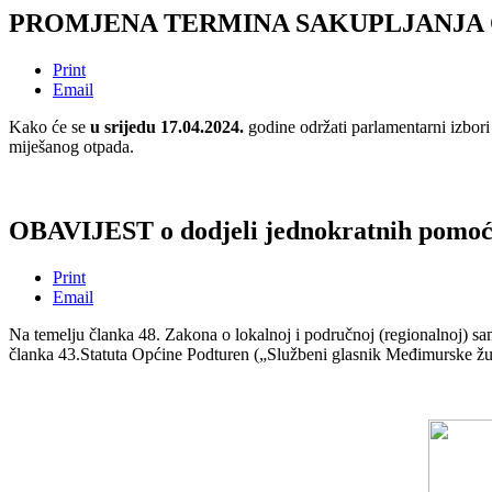
PROMJENA TERMINA SAKUPLJANJA O
Print
Email
Kako će se
u srijedu 17.04.2024.
godine održati parlamentarni izbori 
miješanog otpada.
OBAVIJEST o dodjeli jednokratnih pomoć
Print
Email
Na temelju članka 48. Zakona o lokalnoj i područnoj (regionalnoj) s
članka 43.Statuta Općine Podturen („Službeni glasnik Međimurske žu