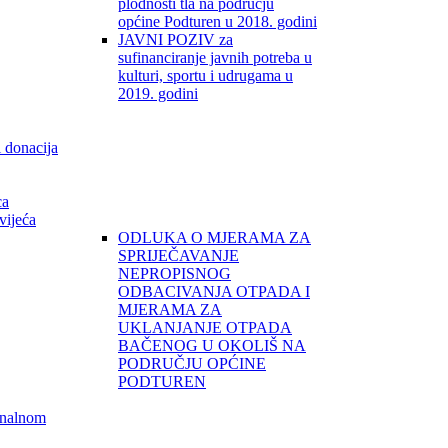
plodnosti tla na području
općine Podturen u 2018. godini
JAVNI POZIV za
sufinanciranje javnih potreba u
kulturi, sportu i udrugama u
2019. godini
i donacija
ca
vijeća
ODLUKA O MJERAMA ZA
SPRIJEČAVANJE
NEPROPISNOG
ODBACIVANJA OTPADA I
MJERAMA ZA
UKLANJANJE OTPADA
BAČENOG U OKOLIŠ NA
PODRUČJU OPĆINE
PODTUREN
unalnom