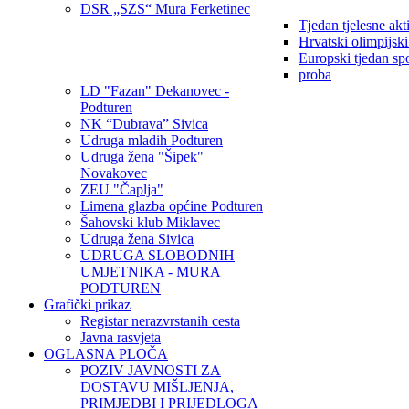
DSR „SZS“ Mura Ferketinec
Tjedan tjelesne akt
Hrvatski olimpijsk
Europski tjedan sp
proba
LD "Fazan" Dekanovec -
Podturen
NK “Dubrava” Sivica
Udruga mladih Podturen
Udruga žena "Šipek"
Novakovec
ZEU "Čaplja"
Limena glazba općine Podturen
Šahovski klub Miklavec
Udruga žena Sivica
UDRUGA SLOBODNIH
UMJETNIKA - MURA
PODTUREN
Grafički prikaz
Registar nerazvrstanih cesta
Javna rasvjeta
OGLASNA PLOČA
POZIV JAVNOSTI ZA
DOSTAVU MIŠLJENJA,
PRIMJEDBI I PRIJEDLOGA