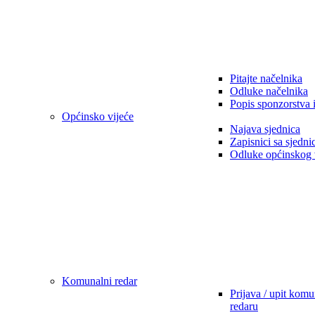
Pitajte načelnika
Odluke načelnika
Popis sponzorstva 
Općinsko vijeće
Najava sjednica
Zapisnici sa sjedni
Odluke općinskog 
Komunalni redar
Prijava / upit kom
redaru