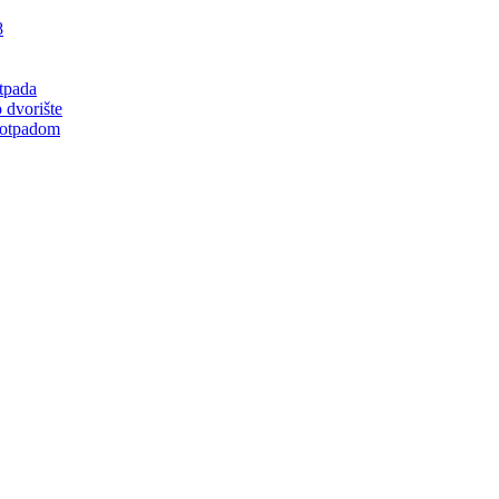
8
tpada
 dvorište
 otpadom