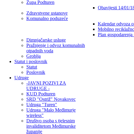
Župa Podturen
Obavijesti 14/01/1
Zdravstvene ustanove
Komunalno poduzeće
Kalendar odvoza o
Mobilno reciklažno
Plan gospodarenja
Dimnjačarske usluge
Pražnjenje i odvoz komunalnih
otpadnih voda
Groblja
Statut i poslovnik
Statut
Poslovnik
Udruge
-JAVNI POZIVI ZA
UDRUGE -
KUD Podturen
SRD "Ostriž" Novakovec
Udruga "Turen"
Udruga "Malo Međimurje
wireless"
Društvo osoba s tjelesnim
invaliditetom Međimurske
županije