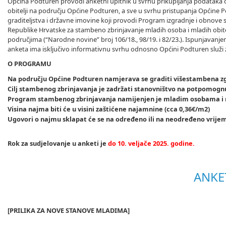
Općina Podturen provodi anketni upitnik u svrhu prikupljanja podataka 
obitelji na području Općine Podturen, a sve u svrhu pristupanja Općin
graditeljstva i državne imovine koji provodi Program izgradnje i obno
Republike Hrvatske za stambeno zbrinjavanje mladih osoba i mladih ob
područjima (“Narodne novine” broj 106/18., 98/19. i 82/23.). Ispunjavan
anketa ima isključivo informativnu svrhu odnosno Općini Podturen služi za
O PROGRAMU
Na području Općine
Podturen
namjerava se graditi višestambena z
Cilj stambenog zbrinjavanja je zadržati stanovništvo na potpomogn
Program stambenog zbrinjavanja namijenjen je mladim osobama i m
Visina najma biti će u visini zaštićene najamnine (cca 0,36€/m2)
Ugovori o najmu sklapat će se na određeno ili na neodređeno vrije
Rok za sudjelovanje u anketi je
do 10. veljače 2025. godine.
ANKET
[PRILIKA ZA NOVE STANOVE MLADIMA]