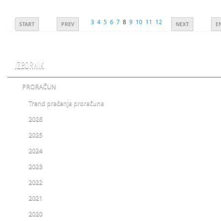
3
4
5
6
7
8
9
10
11
12
START
PREV
NEXT
E
IZBORNIK
PRORAČUN
Trend praćenja proračuna
2026
2025
2024
2023
2022
2021
2020