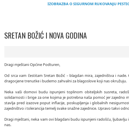
IZOBRAZBA O SIGURNOM
RUKOVANJU PESTI
SRETAN BOŽIĆ I NOVA GODINA
Dragi mještani Općine Podturen,
Od srca vam čestitam Sretan Božić – blagdan mira, zajedništva i nade. O
dragocjene trenutke i budemo zahvalni za blagoslove koji nas okružuju.
Neka vaši domovi budu ispunjeni toplinom obiteljskih susreta, radoš
solidarnosti i brige za one kojima je potrebna naša pomoć jer zajedno
stavlja pred izazove poput inflacije, poskupljenja i globalnih nesigurnos
zajedništvo i tolerancija temelj svake snažne zajednice. Upravo takvi odn
Dragi mještani, neka vam ovi blagdani budu ispunjeni radošću, ljubavlju 
nas.