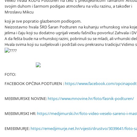
Veliko hvala KUD-u Podturen na čelu s predsjednicom Tamarom Antolašić 
svojim duhom i šarmom podigao atmosferu na višu razinu, a također i
Mroslavu Mikcu
koji je sve popratio glazbenom podlogom.
Neizostavno hvala ŠRD Šaran Podturen na kuhanju vrhunskog vina koje j
jelima i čaju koji su dodatno ugrijali veselu fašničku povorku! Zahvala i 
A da fešta bude na vrhunskoj razini, pobrinuli su se mladi, ali vrhunski deč
Hvala svima koji su sudjelovali i podržali ovu prekrasnu tradiciju! Vidimo se i
FOTO:
FACEBOOK OPĆINA PODTUREN :
https://www.facebook.com/opcinapod
MEĐIMURSKE NOVINE:
https://www.mnovine.hr/foto/fasnik-podturen/
MEĐIMURSKI HR:
https://medjimurski.hr/foto-video-veselo-sareno-i-ma
EMEĐIMURJE:
https://emedjimurje.net.hr/vijesti/drustvo/3039641/foto-sa