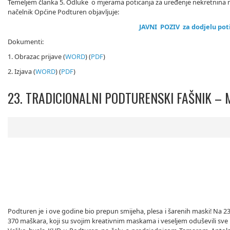
Temeljem članka 5. Odluke o mjerama poticanja za uređenje nekretnina n
načelnik Općine Podturen objavljuje:
JAVNI POZIV
za dodjelu pot
Dokumenti:
1. Obrazac prijave (
WORD
) (
PDF
)
2. Izjava (
WORD
) (
PDF
)
23. TRADICIONALNI PODTURENSKI FAŠNIK –
Podturen je i ove godine bio prepun smijeha, plesa i šarenih maski! Na 2
370 maškara, koji su svojim kreativnim maskama i veseljem oduševili sve 