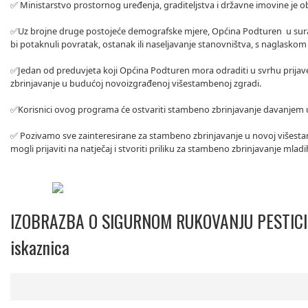
✅️ Ministarstvo prostornog uređenja, graditeljstva i državne imovine je o
✅️Uz brojne druge postojeće demografske mjere, Općina Podturen u sura
bi potaknuli povratak, ostanak ili naseljavanje stanovništva, s naglaskom
✅️Jedan od preduvjeta koji Općina Podturen mora odraditi u svrhu prijave
zbrinjavanje u budućoj novoizgrađenoj višestambenoj zgradi.
✅️Korisnici ovog programa će ostvariti stambeno zbrinjavanje davanjem
✅ ️Pozivamo sve zainteresirane za stambeno zbrinjavanje u novoj višes
mogli prijaviti na natječaj i stvoriti priliku za stambeno zbrinjavanje mladi
IZOBRAZBA O SIGURNOM RUKOVANJU PESTICI
iskaznica