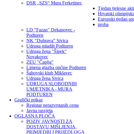
DSR „SZS“ Mura Ferketinec
Tjedan tjelesne akt
Hrvatski olimpijsk
Europski tjedan sp
proba
LD "Fazan" Dekanovec -
Podturen
NK “Dubrava” Sivica
Udruga mladih Podturen
Udruga žena "Šipek"
Novakovec
ZEU "Čaplja"
Limena glazba općine Podturen
Šahovski klub Miklavec
Udruga žena Sivica
UDRUGA SLOBODNIH
UMJETNIKA - MURA
PODTUREN
Grafički prikaz
Registar nerazvrstanih cesta
Javna rasvjeta
OGLASNA PLOČA
POZIV JAVNOSTI ZA
DOSTAVU MIŠLJENJA,
PRIMJEDBI I PRIJEDLOGA