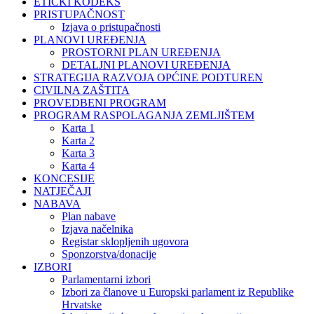
ETIČKI KODEKS
PRISTUPAČNOST
Izjava o pristupačnosti
PLANOVI UREĐENJA
PROSTORNI PLAN UREĐENJA
DETALJNI PLANOVI UREĐENJA
STRATEGIJA RAZVOJA OPĆINE PODTUREN
CIVILNA ZAŠTITA
PROVEDBENI PROGRAM
PROGRAM RASPOLAGANJA ZEMLJIŠTEM
Karta 1
Karta 2
Karta 3
Karta 4
KONCESIJE
NATJEČAJI
NABAVA
Plan nabave
Izjava načelnika
Registar sklopljenih ugovora
Sponzorstva/donacije
IZBORI
Parlamentarni izbori
Izbori za članove u Europski parlament iz Republike
Hrvatske