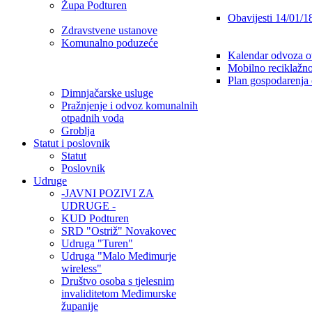
Župa Podturen
Obavijesti 14/01/1
Zdravstvene ustanove
Komunalno poduzeće
Kalendar odvoza o
Mobilno reciklažno
Plan gospodarenja
Dimnjačarske usluge
Pražnjenje i odvoz komunalnih
otpadnih voda
Groblja
Statut i poslovnik
Statut
Poslovnik
Udruge
-JAVNI POZIVI ZA
UDRUGE -
KUD Podturen
SRD "Ostriž" Novakovec
Udruga "Turen"
Udruga "Malo Međimurje
wireless"
Društvo osoba s tjelesnim
invaliditetom Međimurske
županije