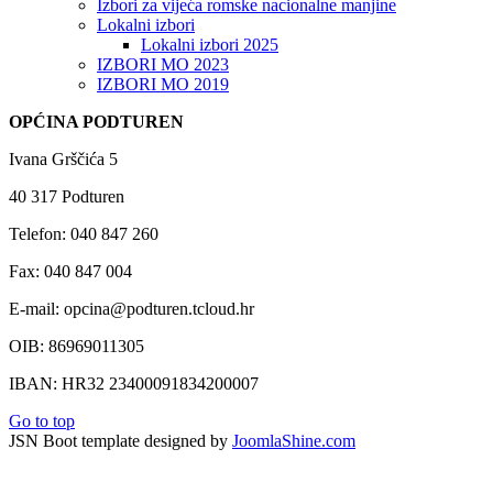
Izbori za vijeća romske nacionalne manjine
Lokalni izbori
Lokalni izbori 2025
IZBORI MO 2023
IZBORI MO 2019
OPĆINA PODTUREN
Ivana Grščića 5
40 317 Podturen
Telefon: 040 847 260
Fax: 040 847 004
E-mail: opcina@podturen.tcloud.hr
OIB: 86969011305
IBAN: HR32 23400091834200007
Go to top
JSN Boot template designed by
JoomlaShine.com