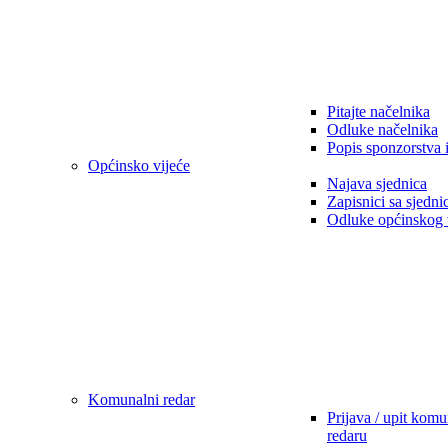
Pitajte načelnika
Odluke načelnika
Popis sponzorstva 
Općinsko vijeće
Najava sjednica
Zapisnici sa sjedni
Odluke općinskog 
Komunalni redar
Prijava / upit kom
redaru