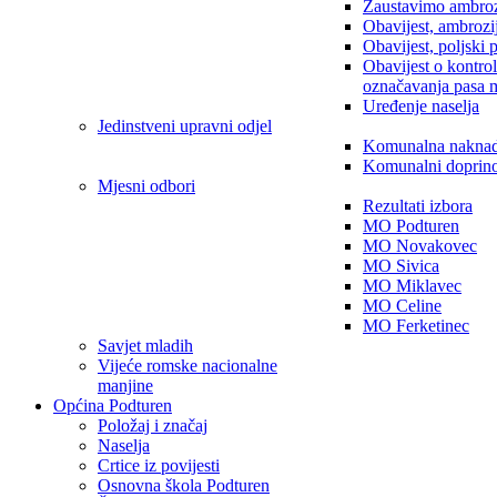
Zaustavimo ambroz
Obavijest, ambrozi
Obavijest, poljski 
Obavijest o kontro
označavanja pasa 
Uređenje naselja
Jedinstveni upravni odjel
Komunalna nakna
Komunalni doprin
Mjesni odbori
Rezultati izbora
MO Podturen
MO Novakovec
MO Sivica
MO Miklavec
MO Celine
MO Ferketinec
Savjet mladih
Vijeće romske nacionalne
manjine
Općina Podturen
Položaj i značaj
Naselja
Crtice iz povijesti
Osnovna škola Podturen