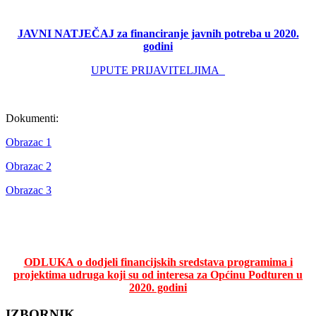
JAVNI NATJEČAJ
za financiranje javnih potreba u 2020.
godini
UPUTE PRIJAVITELJIMA
Dokumenti:
Obrazac 1
Obrazac 2
Obrazac 3
ODLUKA
o dodjeli financijskih sredstava programima i
projektima udruga koji su od interesa za Općinu Podturen u
2020. godini
IZBORNIK