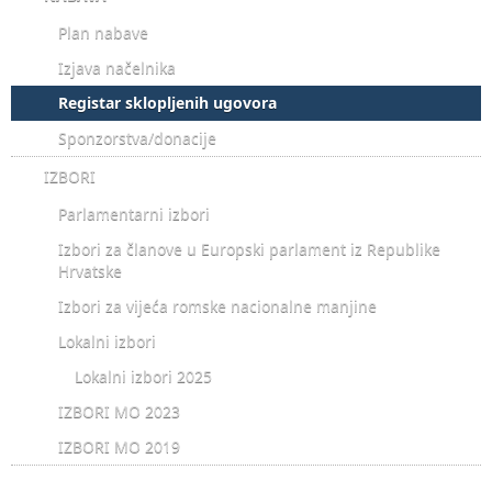
Plan nabave
Izjava načelnika
Registar sklopljenih ugovora
Sponzorstva/donacije
IZBORI
Parlamentarni izbori
Izbori za članove u Europski parlament iz Republike
Hrvatske
Izbori za vijeća romske nacionalne manjine
Lokalni izbori
Lokalni izbori 2025
IZBORI MO 2023
IZBORI MO 2019