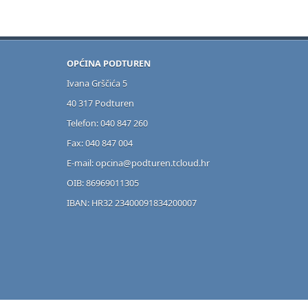
OPĆINA PODTUREN
Ivana Grščića 5
40 317 Podturen
Telefon: 040 847 260
Fax: 040 847 004
E-mail: opcina@podturen.tcloud.hr
OIB: 86969011305
IBAN: HR32 23400091834200007