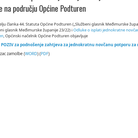
te na području Općine Podturen
lju članka 44. Statuta Općine Podturen („Službeni glasnik Međimurske županij
eni glasnik Međimurske županije 23/22) i
Odluke o isplati jednokratne novč
en
, Općinski načelnik Općine Podturen objavljuje
I POZIV
za podnošenje zahtjeva za jednokratnu novčanu potporu za
zac zamolbe (
WORD
) (
PDF
)