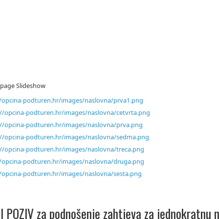
age Slideshow
//opcina-podturen.hr/images/naslovna/prva1.png
://opcina-podturen.hr/images/naslovna/cetvrta.png
://opcina-podturen.hr/images/naslovna/prva.png
://opcina-podturen.hr/images/naslovna/sedma.png
://opcina-podturen.hr/images/naslovna/treca.png
//opcina-podturen.hr/images/naslovna/druga.png
//opcina-podturen.hr/images/naslovna/sesta.png
I POZIV za podnošenje zahtjeva za jednokratnu 