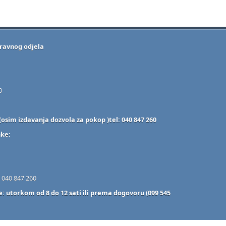
ravnog odjela
0
osim izdavanja dozvola za pokop )tel: 040 847 260
nke:
. 040 847 260
 utorkom od 8 do 12 sati ili prema dogovoru (099 545