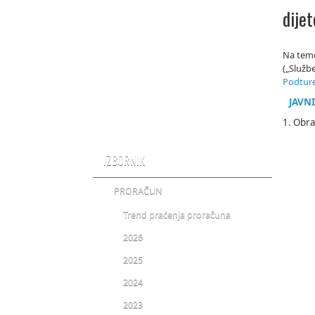
dije
Na teme
(„Služb
Podtur
JAVN
1. Obra
IZBORNIK
PRORAČUN
Trend praćenja proračuna
2026
2025
2024
2023