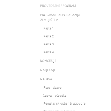
PROVEDBENI PROGRAM
PROGRAM RASPOLAGANJA
ZEMLJIŠTEM
Karta 1
Karta 2
Karta 3
Karta 4
KONCESIJE
NATJEČAJI
NABAVA
Plan nabave
Izjava načelnika
Registar sklopljenih ugovora