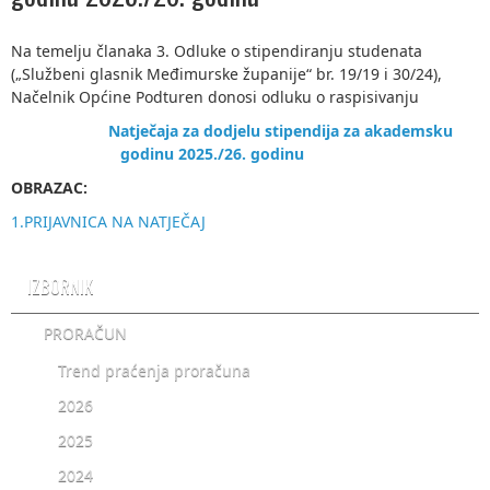
Na temelju članaka 3. Odluke o stipendiranju studenata
(„Službeni glasnik Međimurske županije“ br. 19/19 i 30/24),
Načelnik Općine Podturen donosi odluku o raspisivanju
Natječaja z
a dodjelu stipendija za akademsku
godinu 2025./26. godinu
OBRAZAC:
1.
PRIJAVNICA NA NATJEČAJ
IZBORNIK
PRORAČUN
Trend praćenja proračuna
2026
2025
2024