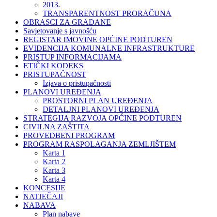
2013.
TRANSPARENTNOST PRORAČUNA
OBRASCI ZA GRAĐANE
Savjetovanje s javnošću
REGISTAR IMOVINE OPĆINE PODTUREN
EVIDENCIJA KOMUNALNE INFRASTRUKTURE
PRISTUP INFORMACIJAMA
ETIČKI KODEKS
PRISTUPAČNOST
Izjava o pristupačnosti
PLANOVI UREĐENJA
PROSTORNI PLAN UREĐENJA
DETALJNI PLANOVI UREĐENJA
STRATEGIJA RAZVOJA OPĆINE PODTUREN
CIVILNA ZAŠTITA
PROVEDBENI PROGRAM
PROGRAM RASPOLAGANJA ZEMLJIŠTEM
Karta 1
Karta 2
Karta 3
Karta 4
KONCESIJE
NATJEČAJI
NABAVA
Plan nabave