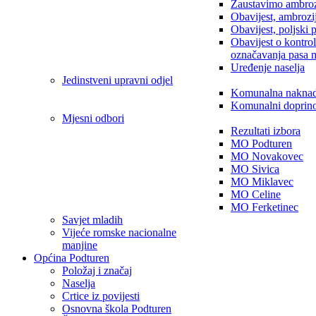
Zaustavimo ambroz
Obavijest, ambrozi
Obavijest, poljski 
Obavijest o kontro
označavanja pasa 
Uređenje naselja
Jedinstveni upravni odjel
Komunalna nakna
Komunalni doprin
Mjesni odbori
Rezultati izbora
MO Podturen
MO Novakovec
MO Sivica
MO Miklavec
MO Celine
MO Ferketinec
Savjet mladih
Vijeće romske nacionalne
manjine
Općina Podturen
Položaj i značaj
Naselja
Crtice iz povijesti
Osnovna škola Podturen