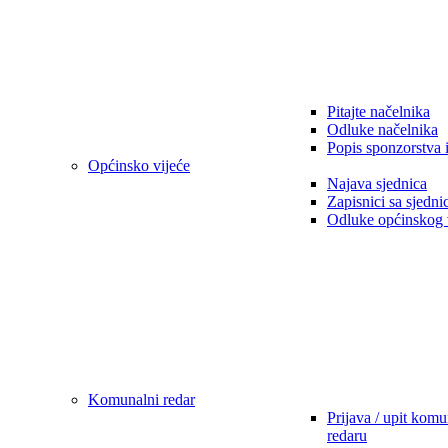
Pitajte načelnika
Odluke načelnika
Popis sponzorstva 
Općinsko vijeće
Najava sjednica
Zapisnici sa sjedni
Odluke općinskog 
Komunalni redar
Prijava / upit kom
redaru