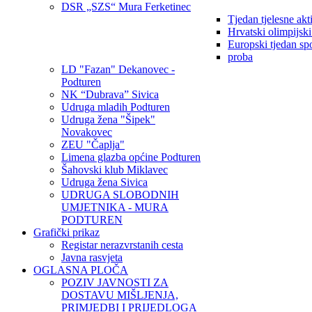
DSR „SZS“ Mura Ferketinec
Tjedan tjelesne akt
Hrvatski olimpijsk
Europski tjedan sp
proba
LD "Fazan" Dekanovec -
Podturen
NK “Dubrava” Sivica
Udruga mladih Podturen
Udruga žena "Šipek"
Novakovec
ZEU "Čaplja"
Limena glazba općine Podturen
Šahovski klub Miklavec
Udruga žena Sivica
UDRUGA SLOBODNIH
UMJETNIKA - MURA
PODTUREN
Grafički prikaz
Registar nerazvrstanih cesta
Javna rasvjeta
OGLASNA PLOČA
POZIV JAVNOSTI ZA
DOSTAVU MIŠLJENJA,
PRIMJEDBI I PRIJEDLOGA