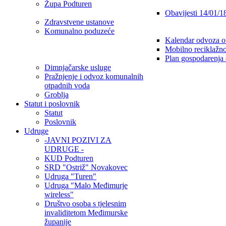
Župa Podturen
Obavijesti 14/01/1
Zdravstvene ustanove
Komunalno poduzeće
Kalendar odvoza o
Mobilno reciklažno
Plan gospodarenja
Dimnjačarske usluge
Pražnjenje i odvoz komunalnih
otpadnih voda
Groblja
Statut i poslovnik
Statut
Poslovnik
Udruge
-JAVNI POZIVI ZA
UDRUGE -
KUD Podturen
SRD "Ostriž" Novakovec
Udruga "Turen"
Udruga "Malo Međimurje
wireless"
Društvo osoba s tjelesnim
invaliditetom Međimurske
županije