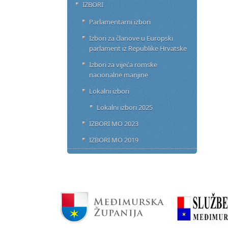
IZBORI
Parlamentarni izbori
Izbori za članove u Europski
parlament iz Republike Hrvatske
Izbori za vijeća romske
nacionalne manjine
Lokalni izbori
Lokalni izbori 2025
IZBORI MO 2023
IZBORI MO 2019