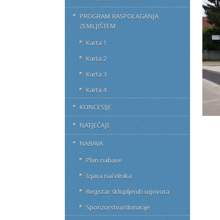
PROGRAM RASPOLAGANJA
ZEMLJIŠTEM
Karta 1
Karta 2
Karta 3
Karta 4
KONCESIJE
NATJEČAJI
NABAVA
Plan nabave
Izjava načelnika
Registar sklopljenih ugovora
Sponzorstva/donacije