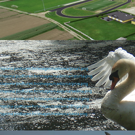
age Slideshow
//opcina-podturen.hr/images/naslovna/prva1.png
://opcina-podturen.hr/images/naslovna/cetvrta.png
://opcina-podturen.hr/images/naslovna/prva.png
://opcina-podturen.hr/images/naslovna/sedma.png
://opcina-podturen.hr/images/naslovna/treca.png
//opcina-podturen.hr/images/naslovna/druga.png
//opcina-podturen.hr/images/naslovna/sesta.png