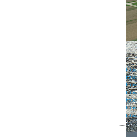
Homep
http:
https
https
https
https
http:
http: