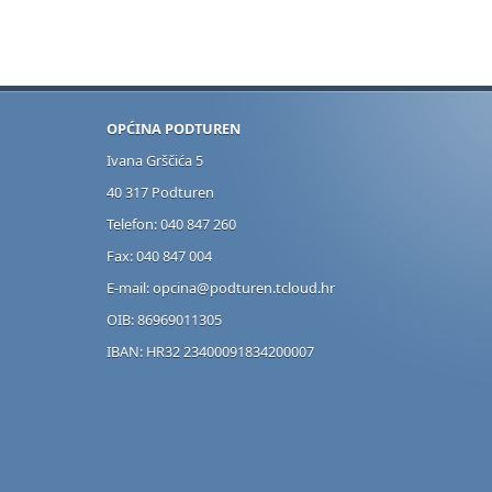
OPĆINA PODTUREN
Ivana Grščića 5
40 317 Podturen
Telefon: 040 847 260
Fax: 040 847 004
E-mail: opcina@podturen.tcloud.hr
OIB: 86969011305
IBAN: HR32 23400091834200007