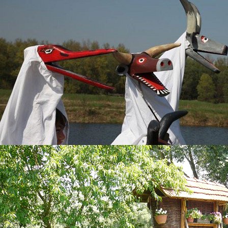
ČNI REZULTATI DOPUNSKIH IZBORA ČLANOVA 
A PRIPADNIKA ROMSKE NACIONALNE MANJINE
NAČNI REZULTATI DOPUNSKIH IZBORA ČLANOVA OPĆINSKOG VIJEĆA PODT
MANJINE
eno 8.10.2025. u 15:28 sati.