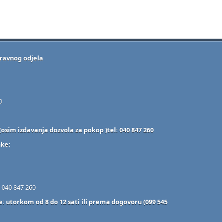
ravnog odjela
0
osim izdavanja dozvola za pokop )tel: 040 847 260
nke:
. 040 847 260
 utorkom od 8 do 12 sati ili prema dogovoru (099 545