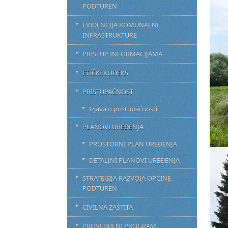
PODTUREN
EVIDENCIJA KOMUNALNE
INFRASTRUKTURE
PRISTUP INFORMACIJAMA
ETIČKI KODEKS
PRISTUPAČNOST
Izjava o pristupačnosti
PLANOVI UREĐENJA
PROSTORNI PLAN UREĐENJA
DETALJNI PLANOVI UREĐENJA
STRATEGIJA RAZVOJA OPĆINE
PODTUREN
CIVILNA ZAŠTITA
PROVEDBENI PROGRAM