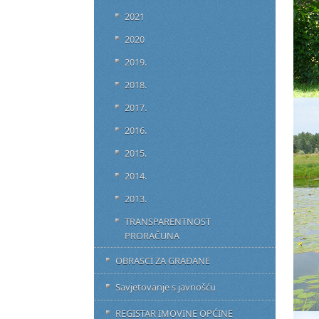
2021
2020
2019.
2018.
2017.
2016.
2015.
2014.
2013.
TRANSPARENTNOST
PRORAČUNA
OBRASCI ZA GRAĐANE
Savjetovanje s javnošću
REGISTAR IMOVINE OPĆINE