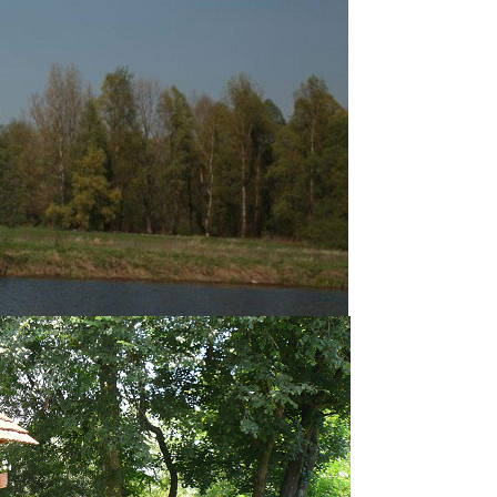
OPĆINSKOG VIJEĆA PODTUREN IZ
UREN IZ REDA PRIPADNIKA ROMSKE NACIONALNE