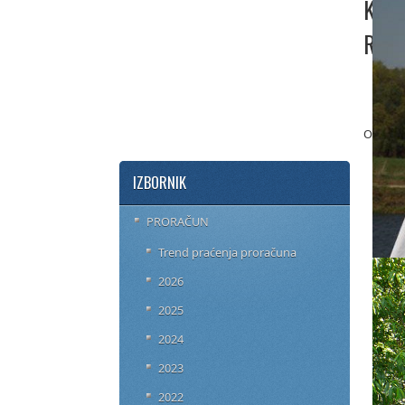
KONA
RED
KO
Objavlj
IZBORNIK
PRORAČUN
Trend praćenja proračuna
2026
2025
2024
2023
2022