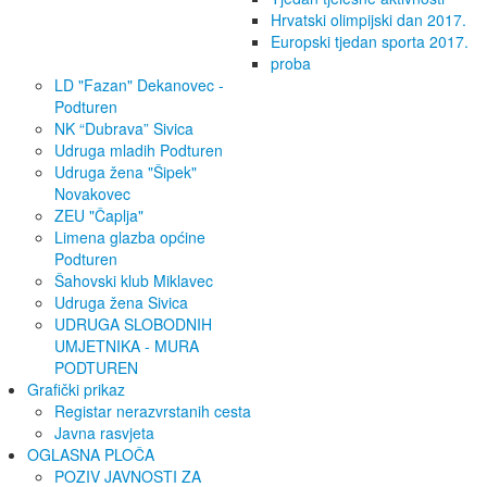
Hrvatski olimpijski dan 2017.
Europski tjedan sporta 2017.
proba
LD "Fazan" Dekanovec -
Podturen
NK “Dubrava” Sivica
Udruga mladih Podturen
Udruga žena "Šipek"
Novakovec
ZEU "Čaplja"
Limena glazba općine
Podturen
Šahovski klub Miklavec
Udruga žena Sivica
UDRUGA SLOBODNIH
UMJETNIKA - MURA
PODTUREN
Grafički prikaz
Registar nerazvrstanih cesta
Javna rasvjeta
OGLASNA PLOČA
POZIV JAVNOSTI ZA