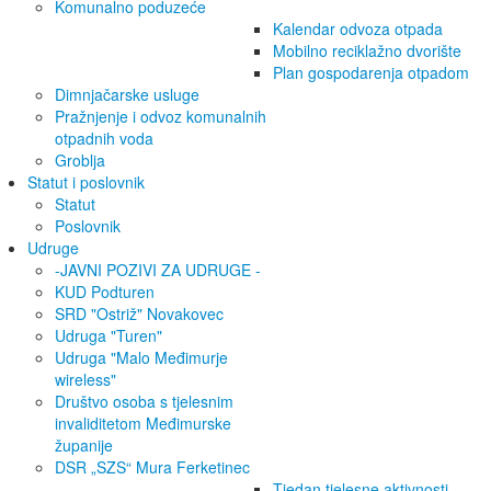
Komunalno poduzeće
Kalendar odvoza otpada
Mobilno reciklažno dvorište
Plan gospodarenja otpadom
Dimnjačarske usluge
Pražnjenje i odvoz komunalnih
otpadnih voda
Groblja
Statut i poslovnik
Statut
Poslovnik
Udruge
-JAVNI POZIVI ZA UDRUGE -
KUD Podturen
SRD "Ostriž" Novakovec
Udruga "Turen"
Udruga "Malo Međimurje
wireless"
Društvo osoba s tjelesnim
invaliditetom Međimurske
županije
DSR „SZS“ Mura Ferketinec
Tjedan tjelesne aktivnosti