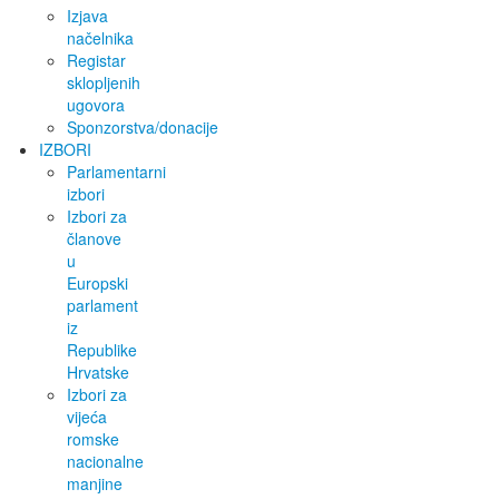
Izjava
načelnika
Registar
sklopljenih
ugovora
Sponzorstva/donacije
IZBORI
Parlamentarni
izbori
Izbori za
članove
u
Europski
parlament
iz
Republike
Hrvatske
Izbori za
vijeća
romske
nacionalne
manjine