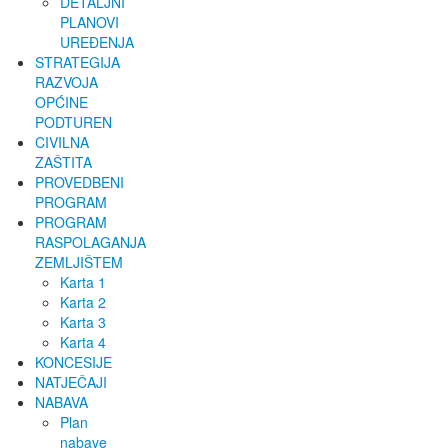
DETALJNI
PLANOVI
UREĐENJA
STRATEGIJA
RAZVOJA
OPĆINE
PODTUREN
CIVILNA
ZAŠTITA
PROVEDBENI
PROGRAM
PROGRAM
RASPOLAGANJA
ZEMLJIŠTEM
Karta 1
Karta 2
Karta 3
Karta 4
KONCESIJE
NATJEČAJI
NABAVA
Plan
nabave