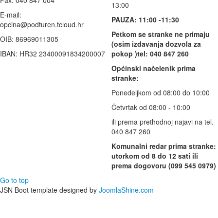
Fax: 040 847 004
13:00
E-mail:
PAUZA: 11:00 -11:30
opcina@podturen.tcloud.hr
Petkom se stranke ne primaju
OIB: 86969011305
(osim izdavanja dozvola za
IBAN: HR32 23400091834200007
pokop )tel: 040 847 260
Općinski načelenik prima
stranke:
Ponedeljkom od 08:00 do 10:00
Četvrtak od 08:00 - 10:00
ili prema prethodnoj najavi na tel.
040 847 260
Komunalni redar prima stranke:
utorkom od 8 do 12 sati ili
prema dogovoru (099 545 0979)
Go to top
JSN Boot template designed by
JoomlaShine.com