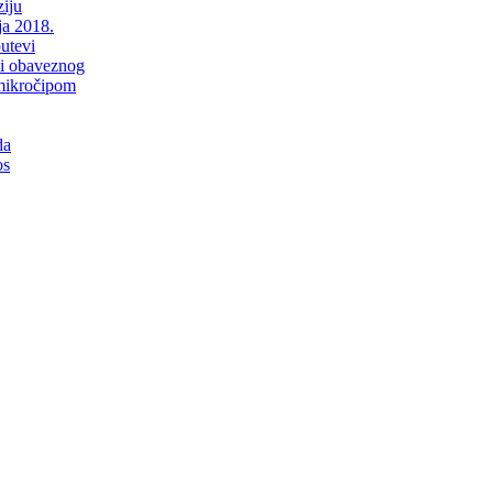
iju
ja 2018.
putevi
li obaveznog
mikročipom
da
os