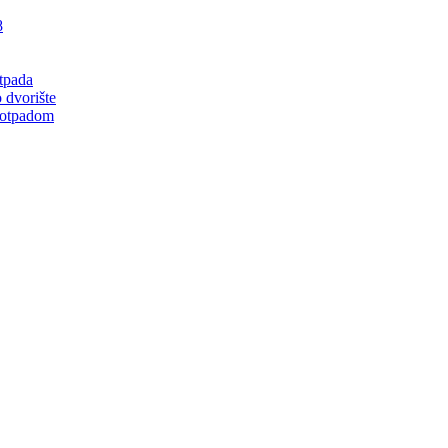
8
tpada
 dvorište
 otpadom