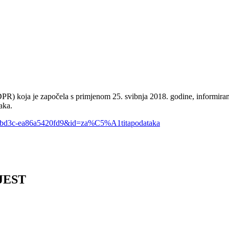
) koja je započela s primjenom 25. svibnja 2018. godine, informiramo 
taka.
3-bd3c-ea86a5420fd9&id=za%C5%A1titapodataka
IJEST