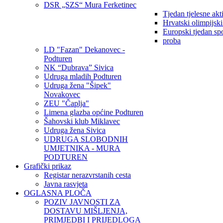
DSR „SZS“ Mura Ferketinec
Tjedan tjelesne akt
Hrvatski olimpijsk
Europski tjedan sp
proba
LD "Fazan" Dekanovec -
Podturen
NK “Dubrava” Sivica
Udruga mladih Podturen
Udruga žena "Šipek"
Novakovec
ZEU "Čaplja"
Limena glazba općine Podturen
Šahovski klub Miklavec
Udruga žena Sivica
UDRUGA SLOBODNIH
UMJETNIKA - MURA
PODTUREN
Grafički prikaz
Registar nerazvrstanih cesta
Javna rasvjeta
OGLASNA PLOČA
POZIV JAVNOSTI ZA
DOSTAVU MIŠLJENJA,
PRIMJEDBI I PRIJEDLOGA