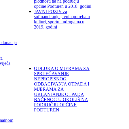
plodnosti tla na području
općine Podturen u 2018. godini
JAVNI POZIV za
sufinanciranje javnih potreba u
kulturi, sportu i udrugama u
2019. godini
i donacija
ca
vijeća
ODLUKA O MJERAMA ZA
SPRIJEČAVANJE
NEPROPISNOG
ODBACIVANJA OTPADA I
MJERAMA ZA
UKLANJANJE OTPADA
BAČENOG U OKOLIŠ NA
PODRUČJU OPĆINE
PODTUREN
unalnom