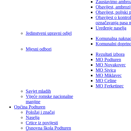
Zaustavimo ambroz
Obavijest, ambrozi
Obavijest, poljski 
Obavijest o kontro
označavanja pasa 
Uređenje naselja
Jedinstveni upravni odjel
Komunalna nakna
Komunalni doprin
Mjesni odbori
Rezultati izbora
MO Podturen
MO Novakovec
MO Sivica
MO Miklavec
MO Celine
MO Ferketinec
Savjet mladih
Vijeće romske nacionalne
manjine
Općina Podturen
Položaj i značaj
Naselja
Crtice iz povijesti
Osnovna škola Podturen