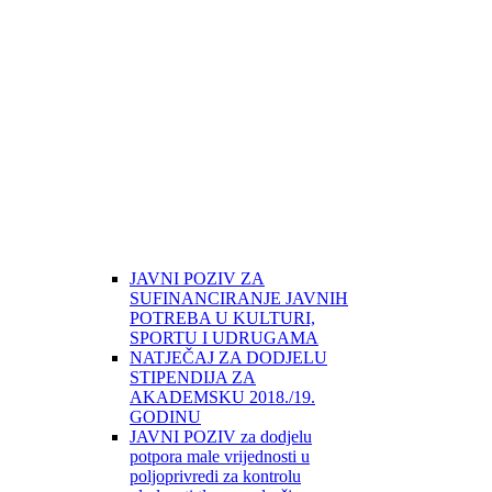
JAVNI POZIV ZA
SUFINANCIRANJE JAVNIH
POTREBA U KULTURI,
SPORTU I UDRUGAMA
NATJEČAJ ZA DODJELU
STIPENDIJA ZA
AKADEMSKU 2018./19.
GODINU
JAVNI POZIV za dodjelu
potpora male vrijednosti u
poljoprivredi za kontrolu