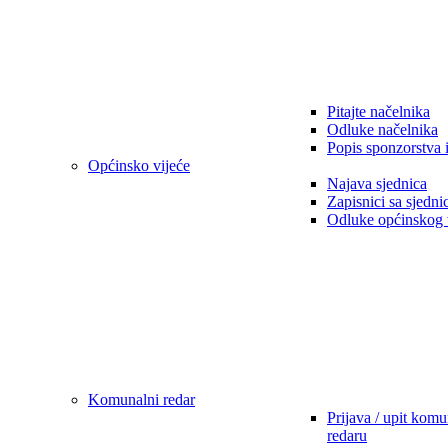
Pitajte načelnika
Odluke načelnika
Popis sponzorstva 
Općinsko vijeće
Najava sjednica
Zapisnici sa sjedni
Odluke općinskog 
Komunalni redar
Prijava / upit kom
redaru