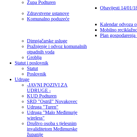
Župa Podturen
Obavijesti 14/01/1
Zdravstvene ustanove
Komunalno poduzeće
Kalendar odvoza o
Mobilno reciklažno
Plan gospodarenja
Dimnjačarske usluge
Pražnjenje i odvoz komunalnih
otpadnih voda
Groblja
Statut i poslovnik
Statut
Poslovnik
Udruge
-JAVNI POZIVI ZA
UDRUGE -
KUD Podturen
SRD "Ostriž" Novakovec
Udruga "Turen"
Udruga "Malo Međimurje
wireless"
Društvo osoba s tjelesnim
invaliditetom Međimurske
županije