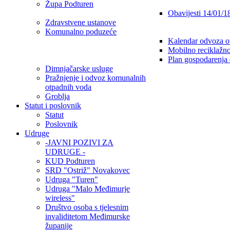
Župa Podturen
Obavijesti 14/01/1
Zdravstvene ustanove
Komunalno poduzeće
Kalendar odvoza o
Mobilno reciklažno
Plan gospodarenja
Dimnjačarske usluge
Pražnjenje i odvoz komunalnih
otpadnih voda
Groblja
Statut i poslovnik
Statut
Poslovnik
Udruge
-JAVNI POZIVI ZA
UDRUGE -
KUD Podturen
SRD "Ostriž" Novakovec
Udruga "Turen"
Udruga "Malo Međimurje
wireless"
Društvo osoba s tjelesnim
invaliditetom Međimurske
županije