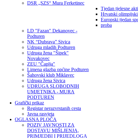
DSR „SZS“ Mura Ferketinec
Tjedan tjelesne akt
Hrvatski olimpijsk
Europski tjedan sp
proba
LD "Fazan" Dekanovec -
Podturen
NK “Dubrava” Sivica
Udruga mladih Podturen
Udruga žena "Šipek"
Novakovec
ZEU "Čaplja"
Limena glazba općine Podturen
Šahovski klub Miklavec
Udruga žena Sivica
UDRUGA SLOBODNIH
UMJETNIKA - MURA
PODTUREN
Grafički prikaz
Registar nerazvrstanih cesta
Javna rasvjeta
OGLASNA PLOČA
POZIV JAVNOSTI ZA
DOSTAVU MIŠLJENJA,
PRIMJEDBI I PRIJEDLOGA