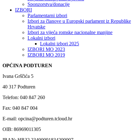
Sponzorstva/donacije
IZBORI
Parlamentarni izbori
Izbori za članove u Europski parlament iz Republike
Hrvatske
Izbori za vijeća romske nacionalne manjine
Lokalni izbori
Lokalni izbori 2025
IZBORI MO 2023
IZBORI MO 2019
OPĆINA PODTUREN
Ivana Grščića 5
40 317 Podturen
Telefon: 040 847 260
Fax: 040 847 004
E-mail: opcina@podturen.tcloud.hr
OIB: 86969011305
IBAN: HR32 23400091834200007