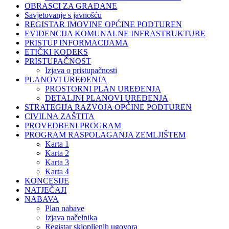
OBRASCI ZA GRAĐANE
Savjetovanje s javnošću
REGISTAR IMOVINE OPĆINE PODTUREN
EVIDENCIJA KOMUNALNE INFRASTRUKTURE
PRISTUP INFORMACIJAMA
ETIČKI KODEKS
PRISTUPAČNOST
Izjava o pristupačnosti
PLANOVI UREĐENJA
PROSTORNI PLAN UREĐENJA
DETALJNI PLANOVI UREĐENJA
STRATEGIJA RAZVOJA OPĆINE PODTUREN
CIVILNA ZAŠTITA
PROVEDBENI PROGRAM
PROGRAM RASPOLAGANJA ZEMLJIŠTEM
Karta 1
Karta 2
Karta 3
Karta 4
KONCESIJE
NATJEČAJI
NABAVA
Plan nabave
Izjava načelnika
Registar sklopljenih ugovora