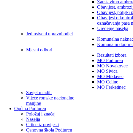
Zaustavimo ambroz
Obavijest, ambrozi
Obavijest, poljski 
Obavijest o kontro
označavanja pasa 
Uređenje naselja
Jedinstveni upravni odjel
Komunalna nakna
Komunalni doprin
Mjesni odbori
Rezultati izbora
MO Podturen
MO Novakovec
MO Sivica
MO Miklavec
MO Celine
MO Ferketinec
Savjet mladih
Vijeće romske nacionalne
manjine
Općina Podturen
Položaj i značaj
Naselja
Crtice iz povijesti
Osnovna škola Podturen