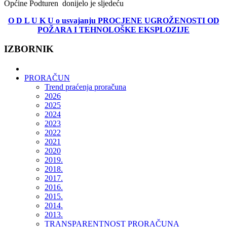
Općine Podturen donijelo je sljedeću
O D L U K U
o usvajanju
PROCJENE UGROŽENOSTI OD
POŽARA I TEHNOLOŠKE EKSPLOZIJE
IZBORNIK
PRORAČUN
Trend praćenja proračuna
2026
2025
2024
2023
2022
2021
2020
2019.
2018.
2017.
2016.
2015.
2014.
2013.
TRANSPARENTNOST PRORAČUNA