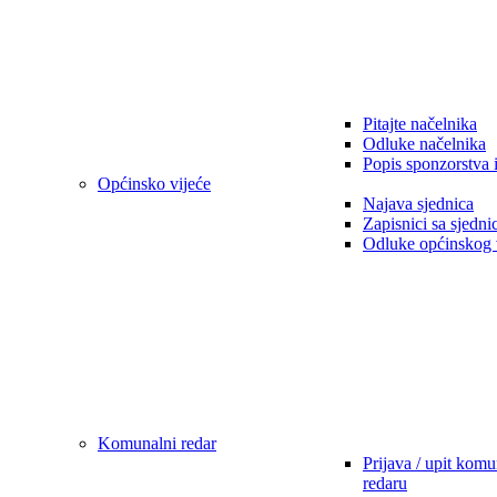
Pitajte načelnika
Odluke načelnika
Popis sponzorstva 
Općinsko vijeće
Najava sjednica
Zapisnici sa sjedni
Odluke općinskog 
Komunalni redar
Prijava / upit kom
redaru