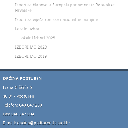
Izbori za članove u Europski parlament iz Republike
Hrvatske
Izbori za vijeća romske nacionalne manjine
Lokalni izbori
Lokalni izbori 2025
IZBORI MO 2023
IZBORI MO 2019
OPĆINA PODTUREN
Ivana Grščića 5
40 317 Podturen
Telefon: 040 847 260
Fax: 040 847 004
E-mail: opcina@podturen.tcloud.hr