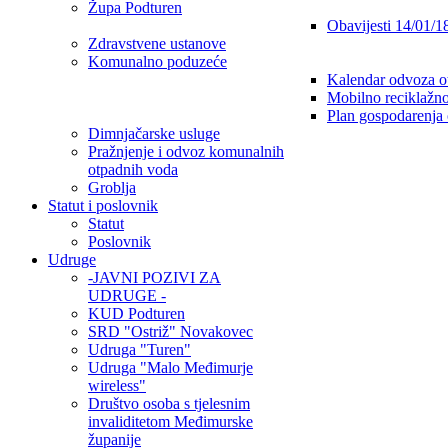
Župa Podturen
Obavijesti 14/01/1
Zdravstvene ustanove
Komunalno poduzeće
Kalendar odvoza o
Mobilno reciklažno
Plan gospodarenja
Dimnjačarske usluge
Pražnjenje i odvoz komunalnih
otpadnih voda
Groblja
Statut i poslovnik
Statut
Poslovnik
Udruge
-JAVNI POZIVI ZA
UDRUGE -
KUD Podturen
SRD "Ostriž" Novakovec
Udruga "Turen"
Udruga "Malo Međimurje
wireless"
Društvo osoba s tjelesnim
invaliditetom Međimurske
županije