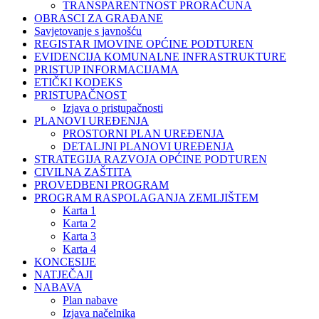
TRANSPARENTNOST PRORAČUNA
OBRASCI ZA GRAĐANE
Savjetovanje s javnošću
REGISTAR IMOVINE OPĆINE PODTUREN
EVIDENCIJA KOMUNALNE INFRASTRUKTURE
PRISTUP INFORMACIJAMA
ETIČKI KODEKS
PRISTUPAČNOST
Izjava o pristupačnosti
PLANOVI UREĐENJA
PROSTORNI PLAN UREĐENJA
DETALJNI PLANOVI UREĐENJA
STRATEGIJA RAZVOJA OPĆINE PODTUREN
CIVILNA ZAŠTITA
PROVEDBENI PROGRAM
PROGRAM RASPOLAGANJA ZEMLJIŠTEM
Karta 1
Karta 2
Karta 3
Karta 4
KONCESIJE
NATJEČAJI
NABAVA
Plan nabave
Izjava načelnika