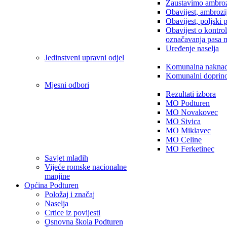
Zaustavimo ambroz
Obavijest, ambrozi
Obavijest, poljski 
Obavijest o kontro
označavanja pasa 
Uređenje naselja
Jedinstveni upravni odjel
Komunalna nakna
Komunalni doprin
Mjesni odbori
Rezultati izbora
MO Podturen
MO Novakovec
MO Sivica
MO Miklavec
MO Celine
MO Ferketinec
Savjet mladih
Vijeće romske nacionalne
manjine
Općina Podturen
Položaj i značaj
Naselja
Crtice iz povijesti
Osnovna škola Podturen