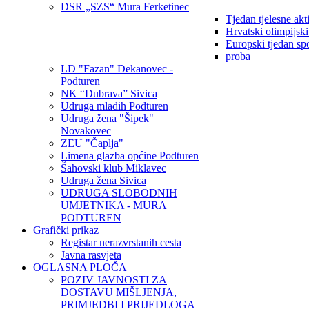
DSR „SZS“ Mura Ferketinec
Tjedan tjelesne akt
Hrvatski olimpijsk
Europski tjedan sp
proba
LD "Fazan" Dekanovec -
Podturen
NK “Dubrava” Sivica
Udruga mladih Podturen
Udruga žena "Šipek"
Novakovec
ZEU "Čaplja"
Limena glazba općine Podturen
Šahovski klub Miklavec
Udruga žena Sivica
UDRUGA SLOBODNIH
UMJETNIKA - MURA
PODTUREN
Grafički prikaz
Registar nerazvrstanih cesta
Javna rasvjeta
OGLASNA PLOČA
POZIV JAVNOSTI ZA
DOSTAVU MIŠLJENJA,
PRIMJEDBI I PRIJEDLOGA