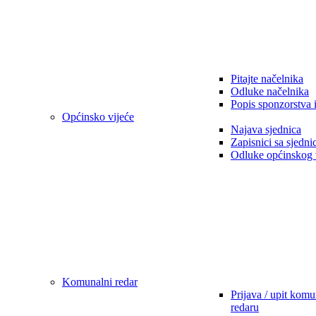
Pitajte načelnika
Odluke načelnika
Popis sponzorstva 
Općinsko vijeće
Najava sjednica
Zapisnici sa sjedni
Odluke općinskog 
Komunalni redar
Prijava / upit kom
redaru