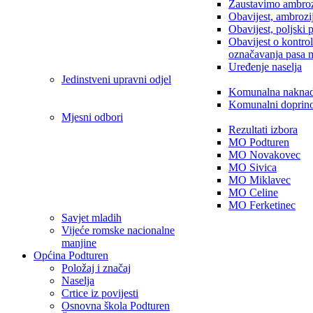
Zaustavimo ambroz
Obavijest, ambrozi
Obavijest, poljski 
Obavijest o kontro
označavanja pasa 
Uređenje naselja
Jedinstveni upravni odjel
Komunalna nakna
Komunalni doprin
Mjesni odbori
Rezultati izbora
MO Podturen
MO Novakovec
MO Sivica
MO Miklavec
MO Celine
MO Ferketinec
Savjet mladih
Vijeće romske nacionalne
manjine
Općina Podturen
Položaj i značaj
Naselja
Crtice iz povijesti
Osnovna škola Podturen