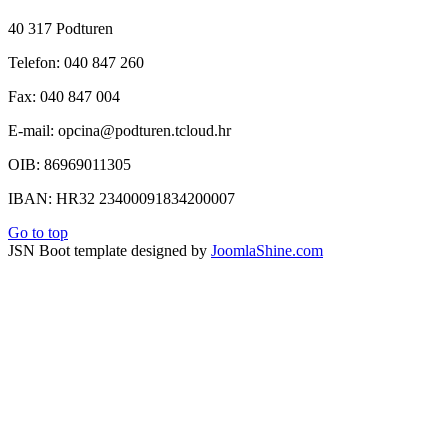
40 317 Podturen
Telefon: 040 847 260
Fax: 040 847 004
E-mail: opcina@podturen.tcloud.hr
OIB: 86969011305
IBAN: HR32 23400091834200007
Go to top
JSN Boot template designed by
JoomlaShine.com