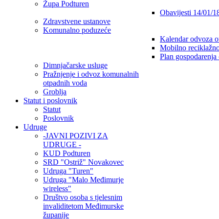
Župa Podturen
Obavijesti 14/01/1
Zdravstvene ustanove
Komunalno poduzeće
Kalendar odvoza o
Mobilno reciklažno
Plan gospodarenja
Dimnjačarske usluge
Pražnjenje i odvoz komunalnih
otpadnih voda
Groblja
Statut i poslovnik
Statut
Poslovnik
Udruge
-JAVNI POZIVI ZA
UDRUGE -
KUD Podturen
SRD "Ostriž" Novakovec
Udruga "Turen"
Udruga "Malo Međimurje
wireless"
Društvo osoba s tjelesnim
invaliditetom Međimurske
županije