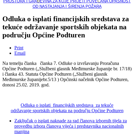
PROSTORA I GRA
Đ
EVINA ZA KOJE PRIJETI POVE
Ć
ANA OPASNOST
OD NASTAJANJA I ŠIRENJA POŽARA
Odluka o isplati financijskih sredstava za
tekuće održavanje sportskih objekata na
području Općine Podturen
Print
Email
Na temelju članka članka 7. Odluke o izvršavanju Proračuna
Općine Podturen („Službeni glasnik Međimurske županije br. 17/18)
i članka 43. Statuta Općine Podturen („Službeni glasnik
Međimurske županijebr.5/13 ) Općinski načelnik Općine Podturen,
donosi 25.02. 2019. god.
Odluka o isplati financijskih sredstava za tekuće
održavanje sportskih objekata na području Općine Podturen
Zaključak o isplati naknade za rad članova izbornih tijela za
provedbu izbora članova vijeća i predstavnika nacionalnih
manjina