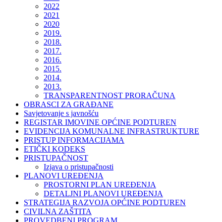
2022
2021
2020
2019.
2018.
2017.
2016.
2015.
2014.
2013.
TRANSPARENTNOST PRORAČUNA
OBRASCI ZA GRAĐANE
Savjetovanje s javnošću
REGISTAR IMOVINE OPĆINE PODTUREN
EVIDENCIJA KOMUNALNE INFRASTRUKTURE
PRISTUP INFORMACIJAMA
ETIČKI KODEKS
PRISTUPAČNOST
Izjava o pristupačnosti
PLANOVI UREĐENJA
PROSTORNI PLAN UREĐENJA
DETALJNI PLANOVI UREĐENJA
STRATEGIJA RAZVOJA OPĆINE PODTUREN
CIVILNA ZAŠTITA
PROVEDBENI PROGRAM