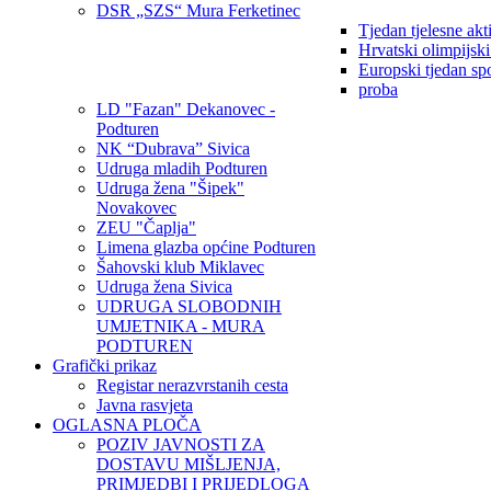
DSR „SZS“ Mura Ferketinec
Tjedan tjelesne akt
Hrvatski olimpijsk
Europski tjedan sp
proba
LD "Fazan" Dekanovec -
Podturen
NK “Dubrava” Sivica
Udruga mladih Podturen
Udruga žena "Šipek"
Novakovec
ZEU "Čaplja"
Limena glazba općine Podturen
Šahovski klub Miklavec
Udruga žena Sivica
UDRUGA SLOBODNIH
UMJETNIKA - MURA
PODTUREN
Grafički prikaz
Registar nerazvrstanih cesta
Javna rasvjeta
OGLASNA PLOČA
POZIV JAVNOSTI ZA
DOSTAVU MIŠLJENJA,
PRIMJEDBI I PRIJEDLOGA