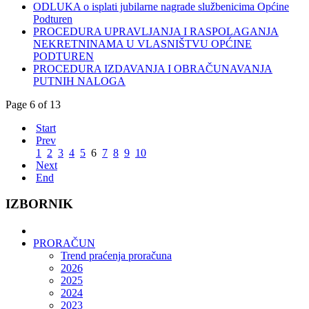
ODLUKA o isplati jubilarne nagrade službenicima Općine
Podturen
PROCEDURA UPRAVLJANJA I RASPOLAGANJA
NEKRETNINAMA U VLASNIŠTVU OPĆINE
PODTUREN
PROCEDURA IZDAVANJA I OBRAČUNAVANJA
PUTNIH NALOGA
Page 6 of 13
Start
Prev
1
2
3
4
5
6
7
8
9
10
Next
End
IZBORNIK
PRORAČUN
Trend praćenja proračuna
2026
2025
2024
2023