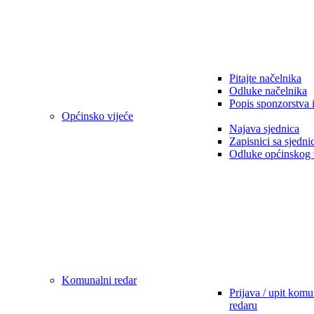
Pitajte načelnika
Odluke načelnika
Popis sponzorstva 
Općinsko vijeće
Najava sjednica
Zapisnici sa sjedni
Odluke općinskog 
Komunalni redar
Prijava / upit kom
redaru