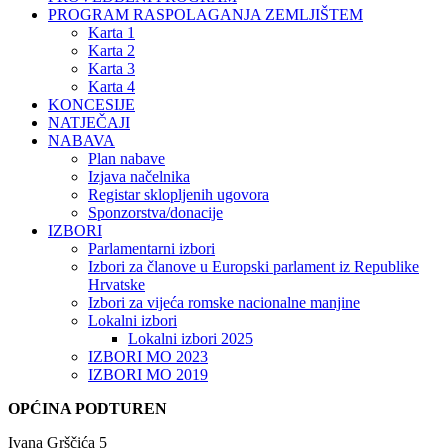
PROGRAM RASPOLAGANJA ZEMLJIŠTEM
Karta 1
Karta 2
Karta 3
Karta 4
KONCESIJE
NATJEČAJI
NABAVA
Plan nabave
Izjava načelnika
Registar sklopljenih ugovora
Sponzorstva/donacije
IZBORI
Parlamentarni izbori
Izbori za članove u Europski parlament iz Republike
Hrvatske
Izbori za vijeća romske nacionalne manjine
Lokalni izbori
Lokalni izbori 2025
IZBORI MO 2023
IZBORI MO 2019
OPĆINA PODTUREN
Ivana Grščića 5