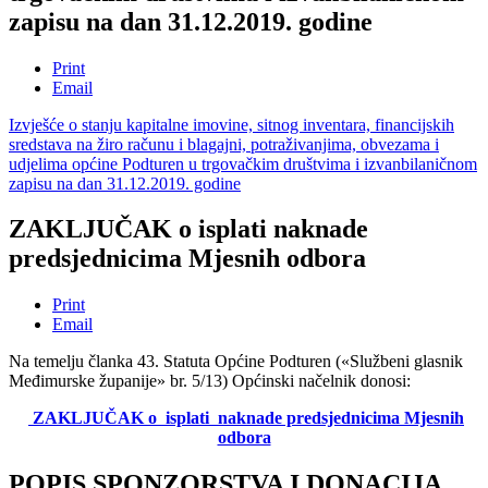
zapisu na dan 31.12.2019. godine
Print
Email
Izvješće o stanju kapitalne imovine, sitnog inventara, financijskih
sredstava na žiro računu i blagajni, potraživanjima, obvezama i
udjelima općine Podturen u trgovačkim društvima i izvanbilaničnom
zapisu na dan 31.12.2019. godine
ZAKLJUČAK o isplati naknade
predsjednicima Mjesnih odbora
Print
Email
Na temelju članka 43. Statuta Općine Podturen («Službeni glasnik
Međimurske županije» br. 5/13) Općinski načelnik donosi:
ZAKLJUČAK
o isplati naknade predsjednicima Mjesnih
odbora
POPIS SPONZORSTVA I DONACIJA