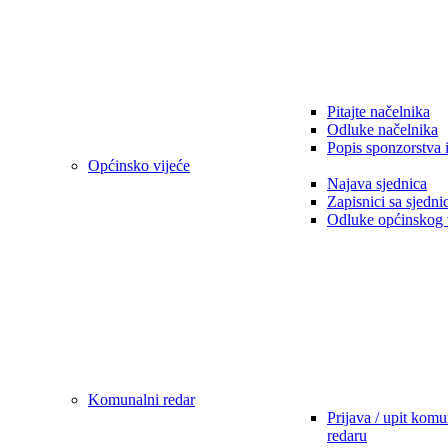
Pitajte načelnika
Odluke načelnika
Popis sponzorstva 
Općinsko vijeće
Najava sjednica
Zapisnici sa sjedni
Odluke općinskog 
Komunalni redar
Prijava / upit kom
redaru