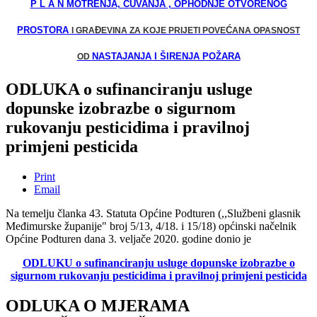
P L A N
MOTRENJA,
Č
UVANJA , OPHODNJE OTVORENOG
PROSTORA
Đ
Ć
I GRA
EVINA ZA KOJE PRIJETI POVE
ANA OPASNOST
NASTAJANJA I ŠIRENJA POŽARA
OD
ODLUKA o sufinanciranju usluge
dopunske izobrazbe o sigurnom
rukovanju pesticidima i pravilnoj
primjeni pesticida
Print
Email
Na temelju članka 43. Statuta Općine Podturen (,,Službeni glasnik
Međimurske županije" broj 5/13, 4/18. i 15/18) općinski načelnik
Općine Podturen dana 3. veljače 2020. godine donio je
ODLUKU
o sufinanciranju usluge dopunske izobrazbe o
sigurnom rukovanju pesticidima i pravilnoj primjeni pesticida
ODLUKA O MJERAMA