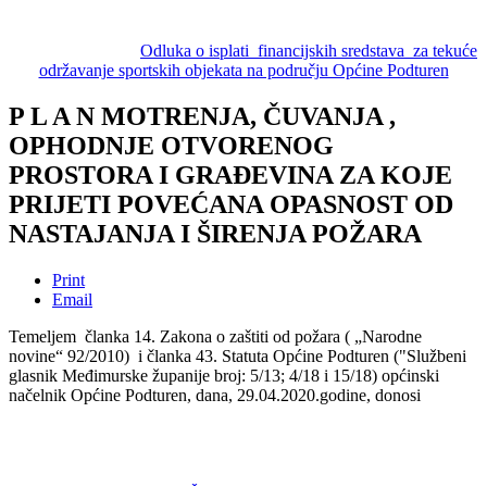
Odluka o isplati financijskih sredstava za tekuće
održavanje sportskih objekata na području Općine Podturen
P L A N MOTRENJA, ČUVANJA ,
OPHODNJE OTVORENOG
PROSTORA I GRAĐEVINA ZA KOJE
PRIJETI POVEĆANA OPASNOST OD
NASTAJANJA I ŠIRENJA POŽARA
Print
Email
Temeljem članka 14. Zakona o zaštiti od požara ( „Narodne
novine“ 92/2010) i članka 43. Statuta Općine Podturen ("Službeni
glasnik Međimurske županije broj: 5/13; 4/18 i 15/18) općinski
načelnik Općine Podturen, dana, 29.04.2020.godine, donosi