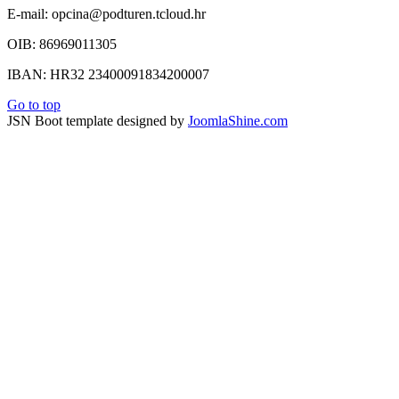
E-mail: opcina@podturen.tcloud.hr
OIB: 86969011305
IBAN: HR32 23400091834200007
Go to top
JSN Boot template designed by
JoomlaShine.com