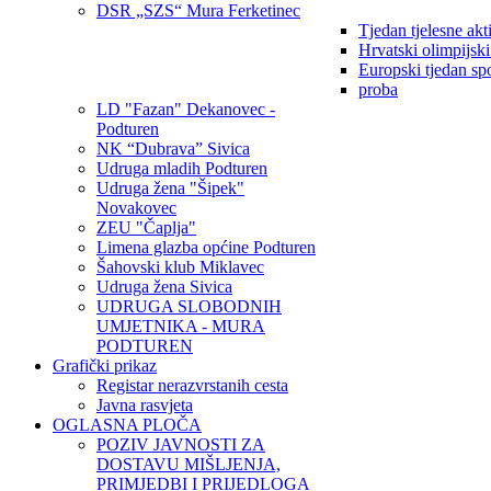
DSR „SZS“ Mura Ferketinec
Tjedan tjelesne akt
Hrvatski olimpijsk
Europski tjedan sp
proba
LD "Fazan" Dekanovec -
Podturen
NK “Dubrava” Sivica
Udruga mladih Podturen
Udruga žena "Šipek"
Novakovec
ZEU "Čaplja"
Limena glazba općine Podturen
Šahovski klub Miklavec
Udruga žena Sivica
UDRUGA SLOBODNIH
UMJETNIKA - MURA
PODTUREN
Grafički prikaz
Registar nerazvrstanih cesta
Javna rasvjeta
OGLASNA PLOČA
POZIV JAVNOSTI ZA
DOSTAVU MIŠLJENJA,
PRIMJEDBI I PRIJEDLOGA