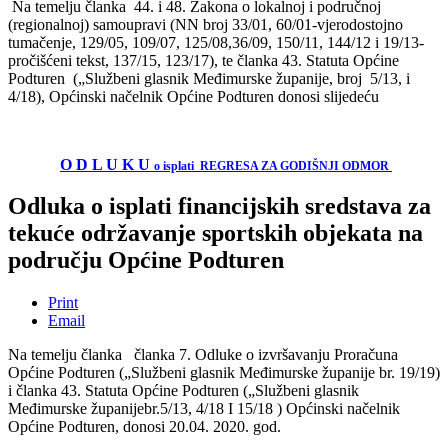
Na temelju članka 44. i 48. Zakona o lokalnoj i područnoj
(regionalnoj) samoupravi (NN broj 33/01, 60/01-vjerodostojno
tumačenje, 129/05, 109/07, 125/08,36/09, 150/11, 144/12 i 19/13-
pročišćeni tekst, 137/15, 123/17), te članka 43. Statuta Općine
Podturen („Službeni glasnik Međimurske županije, broj 5/13, i
4/18), Općinski načelnik Općine Podturen donosi slijedeću
O D L U K U
o isplati REGRESA ZA GODIŠNJI ODMOR
Odluka o isplati financijskih sredstava za
tekuće održavanje sportskih objekata na
području Općine Podturen
Print
Email
Na temelju članka članka 7. Odluke o izvršavanju Proračuna
Općine Podturen („Službeni glasnik Međimurske županije br. 19/19)
i članka 43. Statuta Općine Podturen („Službeni glasnik
Međimurske županijebr.5/13, 4/18 I 15/18 ) Općinski načelnik
Općine Podturen, donosi 20.04. 2020. god.