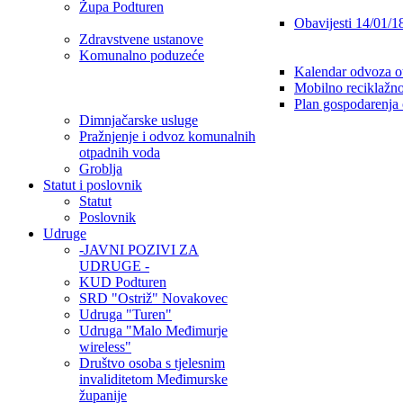
Župa Podturen
Obavijesti 14/01/1
Zdravstvene ustanove
Komunalno poduzeće
Kalendar odvoza o
Mobilno reciklažno
Plan gospodarenja
Dimnjačarske usluge
Pražnjenje i odvoz komunalnih
otpadnih voda
Groblja
Statut i poslovnik
Statut
Poslovnik
Udruge
-JAVNI POZIVI ZA
UDRUGE -
KUD Podturen
SRD "Ostriž" Novakovec
Udruga "Turen"
Udruga "Malo Međimurje
wireless"
Društvo osoba s tjelesnim
invaliditetom Međimurske
županije