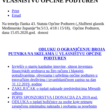
VLASNIŠTVU OPĆINE PODTUREN
Print
Email
Na temelju članka 43. Statuta Općine Podturen („Službeni glasnik
Međimurske županije“br.5/13, 4/18 i 15/18), Općine Podturen,
dana 15.05.2020.god. donosi
ODLUKU O OGRANIČENJU BROJA
PUTNIKA NA SKELAMA
U
VLASNIŠTVU OPĆINE
PODTUREN
Izvješće o stanju kapitalne imovine, sitnog inventara,
financijskih sredstava na žiro računu i blagajni,
potraživanjima, obvezama i udjelima općine podturen u
trgovačkim društvima i izvanbilaničnom zapisu na dan
31.12.2019. godine
ZAKLJUČAK o isplati naknade predsjednicima Mjesnih
odbora
POPIS SPONZORSTVA I DONACIJA ZA 2019.god.
ODLUKA o isplati božićnice za osobe koje primaju
zajamčenu minimalnu naknadu i osobama sa posebnim