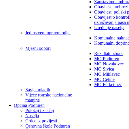
Zaustavimo ambroz
Obavijest, ambrozi
Obavijest, poljski 
Obavijest o kontro
označavanja pasa 
Uređenje naselja
Jedinstveni upravni odjel
Komunalna nakna
Komunalni doprin
Mjesni odbori
Rezultati izbora
MO Podturen
MO Novakovec
MO Sivica
MO Miklavec
MO Celine
MO Ferketinec
Savjet mladih
Vijeće romske nacionalne
manjine
Općina Podturen
Položaj i značaj
Naselja
Crtice iz povijesti
Osnovna škola Podturen