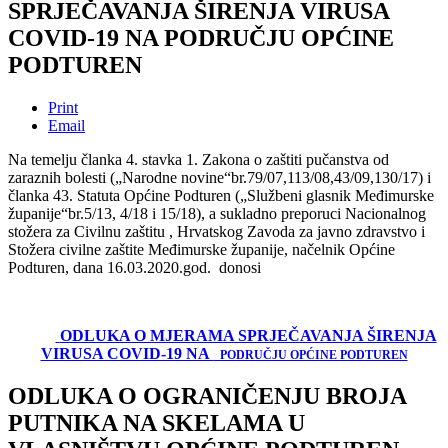
SPRJEČAVANJA ŠIRENJA VIRUSA
COVID-19 NA PODRUČJU OPĆINE
PODTUREN
Print
Email
Na temelju članka 4. stavka 1. Zakona o zaštiti pučanstva od
zaraznih bolesti („Narodne novine“br.79/07,113/08,43/09,130/17) i
članka 43. Statuta Općine Podturen („Službeni glasnik Međimurske
županije“br.5/13, 4/18 i 15/18), a sukladno preporuci Nacionalnog
stožera za Civilnu zaštitu , Hrvatskog Zavoda za javno zdravstvo i
Stožera civilne zaštite Međimurske županije, načelnik Općine
Podturen, dana 16.03.2020.god. donosi
ODLUKA O MJERAMA SPRJEČAVANJA ŠIRENJA
VIRUSA COVID-19 NA
PODRUČJU OPĆINE PODTUREN
ODLUKA O OGRANIČENJU BROJA
PUTNIKA NA SKELAMA U