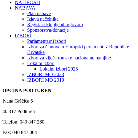
NATJEČAJI
NABAVA
Plan nabave
Izjava načelnika
Registar sklopljenih ugovora
Sponzorstva/donacije
IZBORI
Parlamentarni izbori
Izbori za članove u Europski parlament iz Republike
Hrvatske
Izbori za vijeća romske nacionalne manjine
Lokalni izbori
Lokalni izbori 2025
IZBORI MO 2023
IZBORI MO 2019
OPĆINA PODTUREN
Ivana Grščića 5
40 317 Podturen
Telefon: 040 847 260
Fax: 040 847 004